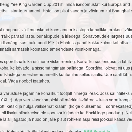
Sheng Yee King Garden Cup 2013“, mida iseloomustati kui Europa and
tball star tournament. Hotell on pisut vanem ja väsinum kui Shanghai
st unepausi viidi meeskond koos ameeriklastega kohalikku erakooli või
rralik paraad laste, punalippude ja lilledega. Sõnavõttudele järgnes uu
idismäng, kus meie poolt Pilk ja Eichfuss pandi kokku kolme kohaliku
imatši sarnaselt koostatud ameeriklaste võistkonnaga.
s spordisaalis ka esimene visketreening. Korraliku soojenduse ja lahti
kohalike kõvade ja sissemängimata pallidega. Spordihall olevat nii uus 
riklastega on esimene ametlik kohtumine selles saalis. Uue saali lõhn
andal. Väga noobel igatahes.
ka varustuse jagamine kohalikult tootjalt nimega Peak. Joss sai näiteks 
 10XL :). Aga varustusekomplekt oli märkimisväärne – kaks vormikomple
kott, ketsid ja hulga väiksemat kraami (kõige olulisemad – sõrmekaitsed)
e oli lisaks hiinakeelsetele sponsorikirjadele ka Rocki logo pandud:). Nel
ile laiali jagatud ja nüüd on jälle pisut rohkem asju reisi jooksul kaasa v
 ja Reinar Hallik Skaibi vahendusel intervjuu
ERR Spordile
.