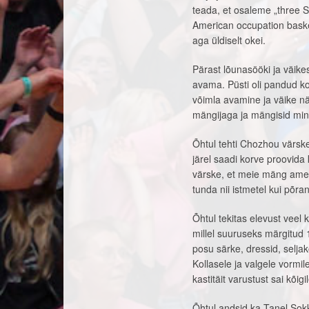
teada, et osaleme „three 
American occupation baske
aga üldiselt okei.
Pärast lõunasööki ja väike
avama. Püsti oli pandud ko
võimla avamine ja väike nä
mängijaga ja mängisid min
Õhtul tehti Chozhou värske
järel saadi korve proovida 
värske, et meie mäng amee
tunda nii istmetel kui põr
Õhtul tekitas elevust veel 
millel suuruseks märgitud
posu särke, dressid, selja
Kollasele ja valgele vormil
kastitäit varustust sai kõig
Õhtul andsid ka Tanel Sokk