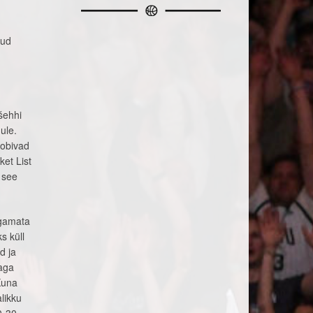
tud
šehhi
ule.
sobivad
ket List
s see
agamata
s küll
d ja
maga
Kuna
likku