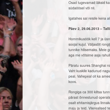
Osad tugevamad läksid ka t
südaöösel või nii.
Igatahes sai reisile kena a
Päev 2, 29.06.2013 – Tall
Hommikusöök kell 7 ja üsnag
soojal kujul. Väljasõit ron
tunnike hilisemaks. Meie gr
aga me võtsime asja rahuliku
Päratu suures Shanghai rong
Vaht kuskile kadunud nagu
peal. Vahepeal oli ka amee
koos.
Rongiga ca 300 kiltsa tunn
pärast õnnestunud operats
osalt ehitamisjärgus linnak
maju ja teid. Viierealised t