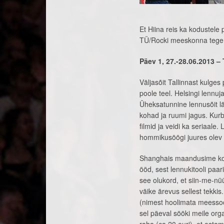
Et Hiina reis ka kodustele 
TÜ/Rocki meeskonna tege
Päev 1, 27.-28.06.2013 – 
Väljasõit Tallinnast kulge
poole teel. Helsingi lennu
Üheksatunnine lennusõit l
kohad ja ruumi jagus. Kurba
filmid ja veidi ka seriaale
hommikusöögi juures olev ro
Shanghais maandusime koha
ööd, sest lennukitooli paa
see olukord, et siin-me-nü
väike ärevus sellest tekki
(nimest hoolimata meessoos
sel päeval sööki meile org