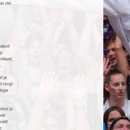
i vist
pakuti
gi
vilised,
.
l ja
l rongi
ndega
inut ja
vat
evaid
me