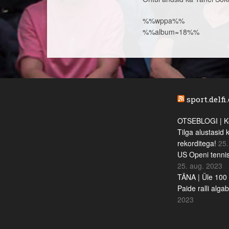
%%wppa%%
%%album=18%%
sport.delfi
OTSEBLOGI | Ke
Tilga alustasid 
rekorditega!
25.
US Openi tennis
25. aug. 2023
TÄNA | Üle 100 
Paide ralli alga
2023