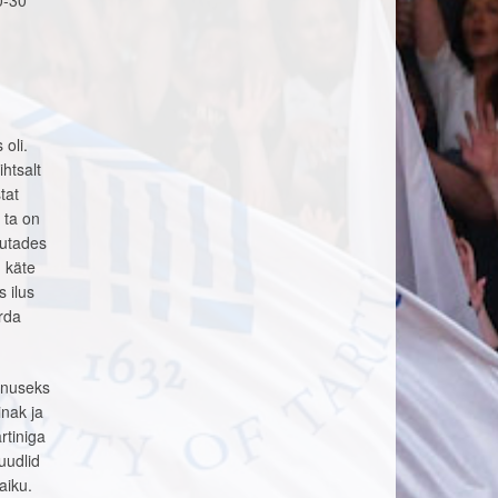
0-30
oli.
htsalt
tat
 ta on
lutades
, käte
 ilus
rda
iinuseks
inak ja
rtiniga
uudlid
aiku.