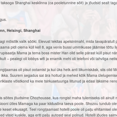
aksoga Shanghai kesklinna (ca pooletunnine sõit) ja jõudsid sealt tagas
lgus.
inn, Helsingi, Shanghai
i mõistlik valik sööki. Elevust tekitas apelsinimahl, mida tavapäratult 
gijaama pidi olema küll kell 8, aga venis bussi ummikusse jäämise tõttu li
upisaatja Mama ja tema boss mister Han olid selle pärast küll pisut när
lt – pealegi oli lobbys wifi ja enamik mehi oli telefoni või tahvliga netis
ijaamas oli pisut ootamist ja kui üks hetk anti liikumiskäsk, siis olid Me
 ikka. Suurem segadus sai ära hoitud ja mehed kõik Mama ülelugemise
riklaste võistkond ka meie tsirkusetuuriga liitunud ja edasi läksime ne
is sõites jõudsime Chozhousse, kus rongist maha tulemiseks oli ainult m
iooni ütles Mamaga ka paar kiidusõna taeva poole. Shozou tundub ole
e keset eikusagit. Teel rongijaamast hotelli poole oli palju ehitamisel ol
eed viisid kuskile, aga eriti palju autosid seal polnud. Hotelli jõudes sai