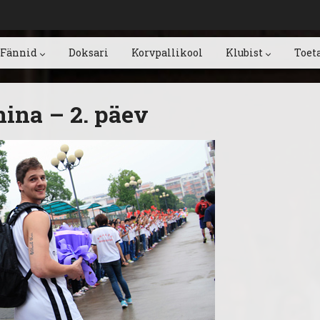
Fännid
Doksari
Korvpallikool
Klubist
Toet
ina – 2. päev