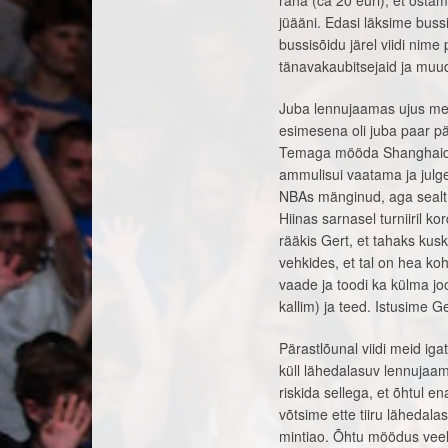
raha (ca 20 euri), et osta
jüääni. Edasi läksime buss
bussisõidu järel viidi nime
tänavakaubitsejaid ja muu
Juba lennujaamas ujus mei
esimesena oli juba paar p
Temaga mööda Shanghaid käi
ammulisui vaatama ja julgem
NBAs mänginud, aga sealt p
Hiinas sarnasel turniiril k
rääkis Gert, et tahaks kusk
vehkides, et tal on hea koh
vaade ja toodi ka külma jo
kallim) ja teed. Istusime G
Pärastlõunal viidi meid ig
küll lähedalasuv lennujaam 
riskida sellega, et õhtul e
võtsime ette tiiru lähedala
mintiao. Õhtu möödus veel