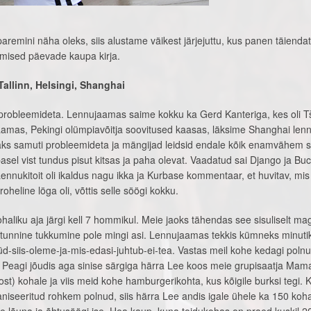
paremini näha oleks, siis alustame väikest järjejuttu, kus panen täienda
mised päevade kaupa kirja.
Tallinn, Helsingi, Shanghai
s probleemideta. Lennujaamas saime kokku ka Gerd Kanteriga, kes oli T
jaamas, Pekingi olümpiavõitja soovitused kaasas, läksime Shanghai lenn
äks samuti probleemideta ja mängijad leidsid endale kõik enamvähem 
sel vist tundus pisut kitsas ja paha olevat. Vaadatud sai Django ja Buc
. Lennukitoit oli ikaldus nagu ikka ja Kurbase kommentaar, et huvitav, mi
heline löga oli, võttis selle söögi kokku.
liku aja järgi kell 7 hommikul. Meie jaoks tähendas see sisuliselt m
ritunnine tukkumine pole mingi asi. Lennujaamas tekkis kümneks minutik
üd-siis-oleme-ja-mis-edasi-juhtub-ei-tea. Vastas meil kohe kedagi polnu
s. Peagi jõudis aga sinise särgiga härra Lee koos meie grupisaatja Ma
t) kohale ja viis meid kohe hamburgerikohta, kus kõigile burksi tegi. 
aniseeritud rohkem polnud, siis härra Lee andis igale ühele ka 150 koha