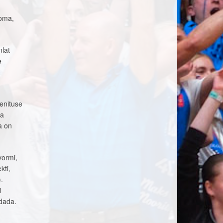
 oma,
mlat
e
venituse
ja
a on
vormi,
kti,
.
i
edada.