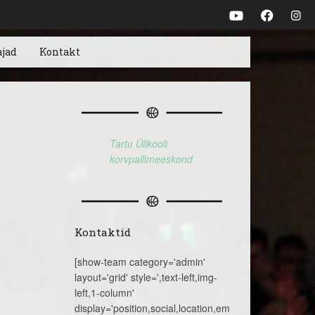
ajad
Kontakt
Tartu Ülikooli
korvpallimeeskond
Kontaktid
[show-team category='admin'
layout='grid' style=',text-left,img-
left,1-column'
display='position,social,location,email,telephone,name