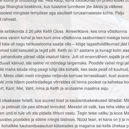
me lõuna ja õhtusöögi ise. Hea kaup, kuna toidukohas on praed kuskil 2
iga Shanghai kesklinna, kus tuiasime tunnikese jõe ääres ja väikese
 poolest mingisse templisse aga sisuliselt turusarnasesse kohta. Palju
d rahvast.
e seltskonda 2.20 pikk Keith Closs. Ameeriklane, kes oma võistkonna
äeva varem kohal ja kes kuni oma võistkonna saabumiseni meiega koos 
a oli nagu tsirkuselooma saatja olla – kõige tagasihoidlikumad jäid li
ad tulid katsusid ja tegid pilti. Keith on 37 aastane ja kunagi kolm aas
ahanduste pärast välja visatud härra. Jutt oli enamvähem asjalik ja et
orduvalt käinud, siis saime nii mõndagi targemaks. Poodide vahel ringi ja
ile maha istuda ning peagi tuligi üks kohalik, kes seda pealt oli kuulnud
t. Mees viiski meid mingisse neljanda korruse terrassibaari, kust avanes
oki (mis hiljem poehindadega võrreldes oli hinna poolest ca kaheksa ko
ert, Kant, Mel, Vaht, mina ja Keith ja arutasime maailma asju.
ati viisakasse hotelli, kus suured toad ja kaubanduskeskused lähedal. M
ja pidevalt üle pea sõitvad lennukid. Meestel oli valik, kas teha väike u
nam und ei tule või siis pidada õhtuni vastu. Tegin teise valiku ja koos Ma
suvates poodides ja sõime mingis bistroos. Nüüd tean, et kana on ji ja n
 kohalikke kaubandusasutusi külastades ja magama sai kella üheksa p