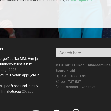
.ee
rgejõustiku MM: Erm ja
kümnevõistlust isiklike
MTÜ Tartu Ülikooli Akadeemiline
 aug. 2023
Spordiklubi
eturniir võtab appi „VARi“
Ujula 4, 51008 Tartu
Büroo - 737 5371
ekipaaži osalusel toimuv
Administraator - 737 6280
b linnakatsega
25. aug.