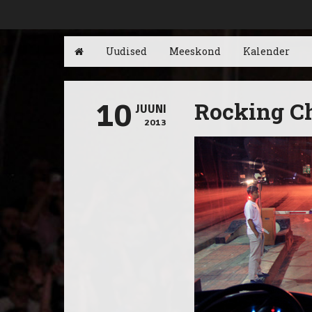
Uudised
Meeskond
Kalender
Rocking Ch
10
JUUNI
2013