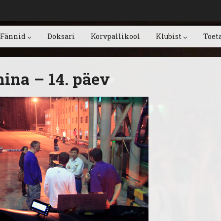
Fännid
Doksari
Korvpallikool
Klubist
Toet
ina – 14. päev