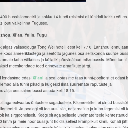
400 bussikilomeetrit ja kokku 14 tundi reisimist oli lühidalt kokku võttes
s jõuti väikelinna Fugusse.
zhou, Xi’an, Yulin, Fugu
k algas väljasõiduga Tong Wei hotelli eest kell 7.10. Lanzhou lennuja
me koos ameeriklastega ja seetõttu jagunes osa seltskonda suurde bussi
is omale koha väikeses ja küllaltki päevinäinud mikrobussis. Mõne tunni
läksid meeskondade teed erinevate graafikute järgi.
el lendasime edasi
Xi’ani
ja seal ootasime taas tunni-poolteist et edasi 
õlemad alla tunni pikad ja kulgesid ilma suuremate raputuste ja
nnuvälja ees saime bussi astuda kell 18.15.
oli aga eelvaatus õhtustele segadustele. Kilomeetritelt ei olnud bussisõi
lomeetrit. Ja pealegi oli tee uus, sile, neljarealine ja kuna tegemist oli 
t ka sirgjooneliselt. Keegi oli aga sellisele unelmate teele kehtestanud
 km/h ja meie noor bussijuht hoidis sellest kramplikult kinni. Kohati jätt
s keskmise suurusega bussis küllaltki kitsastes tingimustes see reis ül