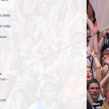
st seda
t
t palju
d
ravan
a,
lnud –
oodi