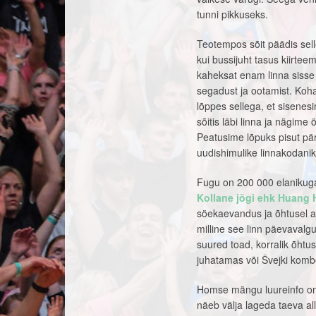
tunni pikkuseks.
Teotempos sõit päädis selle
kui bussijuht tasus kiirtee
kaheksat enam linna sisse 
segadust ja ootamist. Koha
lõppes sellega, et sisenesi
sõitis läbi linna ja nägime 
Peatusime lõpuks pisut pär
uudishimulike linnakodani
Fugu on 200 000 elanikuga 
Kollane jõgi ehk Huang 
söekaevandus ja õhtusel aj
milline see linn päevavalgu
suured toad, korralik õhtu
juhatamas või Švejki kom
Homse mängu luureinfo on 
näeb välja lageda taeva all