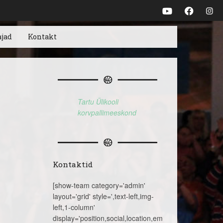
ajad
Kontakt
Tartu Ülikooli
korvpallimeeskond
Kontaktid
[show-team category='admin'
layout='grid' style=',text-left,img-
left,1-column'
display='position,social,location,email,telephone,name