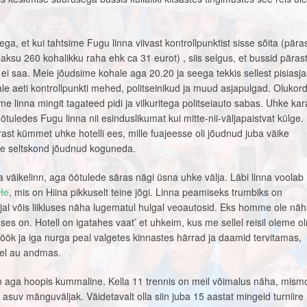
ga, et kui tahtsime Fugu linna viivast kontrollpunktist sisse sõita (pära
maksu 260 kohalikku raha ehk ca 31 eurot) , siis selgus, et bussid päras
ei saa. Meie jõudsime kohale aga 20.20 ja seega tekkis sellest pisiasjas
le aeti kontrollpunkti mehed, politseinikud ja muud asjapulgad. Olukor
me linna mingit tagateed pidi ja vilkuritega politseiauto sabas. Uhke ka
öötuledes Fugu linna nii esinduslikumat kui mitte-nii-väljapaistvat külge.
ast kümmet uhke hotelli ees, mille fuajeesse oli jõudnud juba väike
ke seltskond jõudnud koguneda.
väikelinn, aga öötulede säras nägi üsna uhke välja. Läbi linna voolab
He
, mis on Hiina pikkuselt teine jõgi. Linna peamiseks trumbiks on
al võis liikluses näha lugematul hulgal veoautosid. Eks homme ole näh
ses on. Hotell on igatahes vaat’ et uhkeim, kus me sellel reisil oleme o
söök ja iga nurga peal valgetes kinnastes härrad ja daamid tervitamas,
bel au andmas.
aga hoopis kummaline. Kella 11 trennis on meil võimalus näha, mism
 asuv mänguväljak. Väidetavalt olla siin juba 15 aastat mingeid turniire