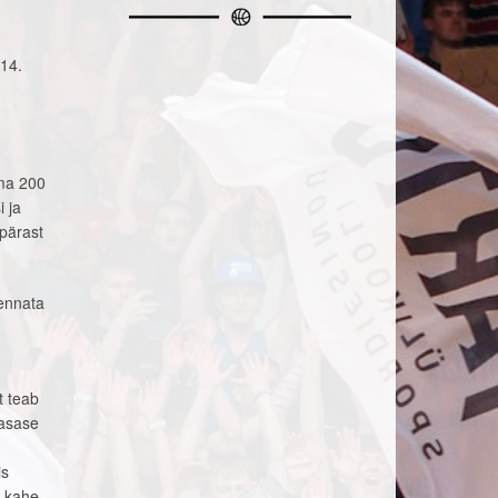
 14.
ama 200
 ja
 pärast
lennata
t teab
tasase
is
e kahe