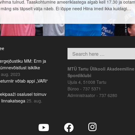
e vihma tulnud. Taaskohtumine ameeriklastega algab kell 17.30 ja oota
mäng siis täpselt välja näeb. Ei lõppe need Hiina imed ikka kuidagi…
.ee
rgejõustiku MM: Erm ja
kümnevõistlust isiklike
MTÜ Tartu Ülikooli Akadeemiline
 aug. 2023
Spordiklubi
eturniir võtab appi „VARi“
Ujula 4, 51008 Tartu
Büroo - 737 5371
ekipaaži osalusel toimuv
Administraator - 737 6280
b linnakatsega
25. aug.