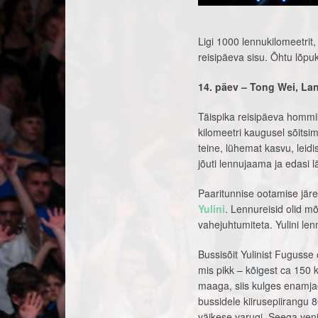
Ligi 1000 lennukilomeetrit, 
reisipäeva sisu. Õhtu lõpuk
14. päev – Tong Wei, Lan
Täispika reisipäeva hommi
kilomeetri kaugusel sõitsi
teine, lühemat kasvu, leid
jõuti lennujaama ja edasi 
Paaritunnise ootamise jär
Yulini
. Lennureisid olid m
vahejuhtumiteta. Yulini le
Bussisõit Yulinist Fugusse 
mis pikk – kõigest ca 150 ki
maaga, siis kulges enamjaol
bussidele kiirusepiirangu 80
väikese varugi. Seega veni