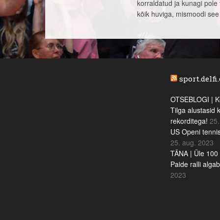
korraldatud ja kunagi pol
kõik huviga, mismoodi see 
sport.delfi
OTSEBLOGI | Ke
Tilga alustasid 
rekorditega!
25.
US Openi tennis
25. aug. 2023
TÄNA | Üle 100 
Paide ralli alga
2023