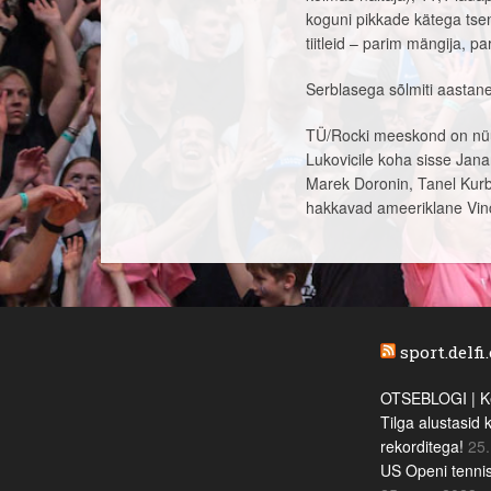
koguni pikkade kätega tsent
tiitleid – parim mängija, 
Serblasega sõlmiti aastane
TÜ/Rocki meeskond on nüüd
Lukovicile koha sisse Jan
Marek Doronin, Tanel Kurb
hakkavad ameeriklane Vin
sport.delfi
OTSEBLOGI | Ke
Tilga alustasid 
rekorditega!
25.
US Openi tennis