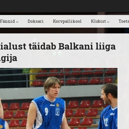
Fännid
Doksari
Korvpallikool
Klubist
Toet
ialust täidab Balkani liiga
gija