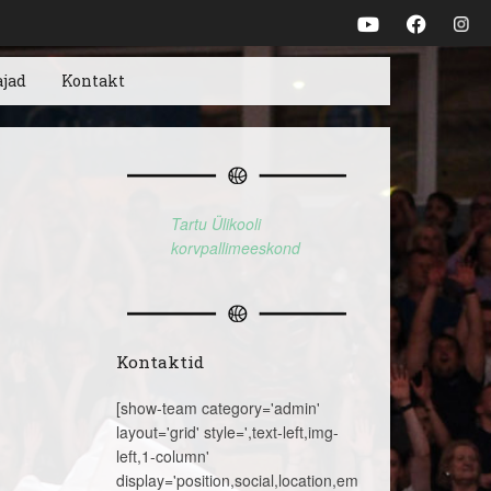
ajad
Kontakt
Tartu Ülikooli
korvpallimeeskond
Kontaktid
[show-team category='admin'
layout='grid' style=',text-left,img-
left,1-column'
display='position,social,location,email,telephone,name