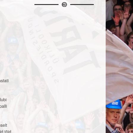
stati
lubi
alli
selt
id tõid