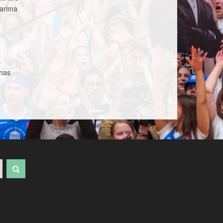
parima
s
nnas