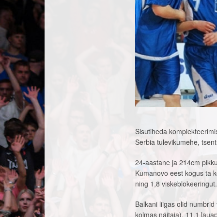
Sisutiheda komplekteerimis
Serbia tulevikumehe, tsent
24-aastane ja 214cm pikkun
Kumanovo eest kogus ta kod
ning 1,8 viskeblokeeringut.
Balkani liigas olid numbr
kolmas näitaja), 11,1 lauapa