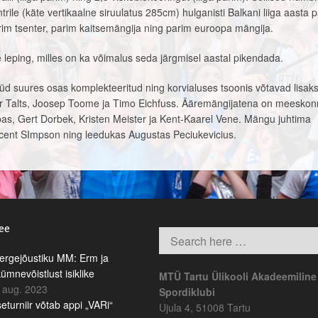
rile (käte vertikaalne siruulatus 285cm) hulganisti Balkani liiga aasta 
parim tsenter, parim kaitsemängija ning parim euroopa mängija.
 leping, milles on ka võimalus seda järgmisel aastal pikendada.
 suures osas komplekteeritud ning korvialuses tsoonis võtavad lisak
ar Talts, Joosep Toome ja Timo Eichfuss. Ääremängijatena on meesko
as, Gert Dorbek, Kristen Meister ja Kent-Kaarel Vene. Mängu juhtima
cent SImpson ning leedukas Augustas Peciukevicius.
.ee
rgejõustiku MM: Erm ja
kümnevõistlust isiklike
MTÜ Tartu Ülikooli Akadeemiline
 aug. 2023
Spordiklubi
eturniir võtab appi „VARi“
Ujula 4, 51008 Tartu