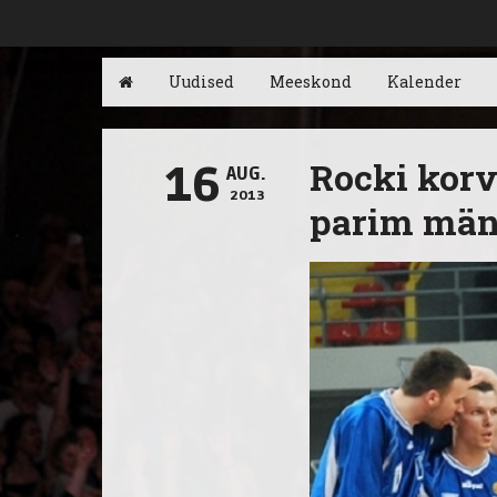
Uudised
Meeskond
Kalender
Rocki korv
16
AUG.
2013
parim män