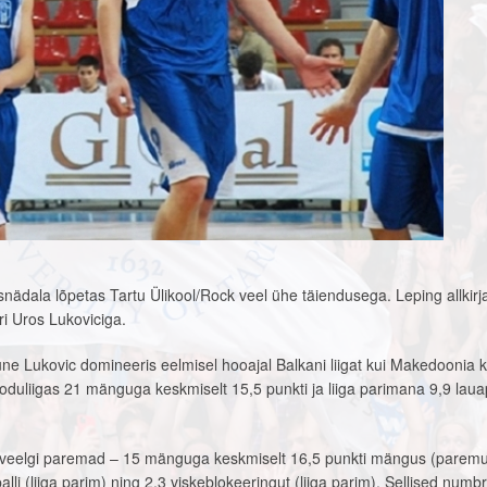
nädala lõpetas Tartu Ülikool/Rock veel ühe täiendusega. Leping allkirja
ri Uros Lukoviciga.
e Lukovic domineeris eelmisel hooajal Balkani liigat kui Makedoonia k
uliigas 21 mänguga keskmiselt 15,5 punkti ja liiga parimana 9,9 lauap
id veelgi paremad – 15 mänguga keskmiselt 16,5 punkti mängus (paremu
lli (liiga parim) ning 2,3 viskeblokeeringut (liiga parim). Sellised numbr