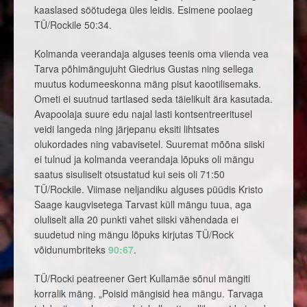
kaaslased söötudega üles leidis. Esimene poolaeg
TÜ/Rockile 50:34.
Kolmanda veerandaja alguses teenis oma viienda vea
Tarva põhimängujuht Giedrius Gustas ning sellega
muutus kodumeeskonna mäng pisut kaootilisemaks.
Ometi ei suutnud tartlased seda täielikult ära kasutada.
Avapoolaja suure edu najal lasti kontsentreeritusel
veidi langeda ning järjepanu eksiti lihtsates
olukordades ning vabavisetel. Suuremat mõõna siiski
ei tulnud ja kolmanda veerandaja lõpuks oli mängu
saatus sisuliselt otsustatud kui seis oli 71:50
TÜ/Rockile. Viimase neljandiku alguses püüdis Kristo
Saage kaugvisetega Tarvast küll mängu tuua, aga
oluliselt alla 20 punkti vahet siiski vähendada ei
suudetud ning mängu lõpuks kirjutas TÜ/Rock
võidunumbriteks
90:67
.
TÜ/Rocki peatreener Gert Kullamäe sõnul mängiti
korralik mäng. „Poisid mängisid hea mängu. Tarvaga