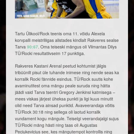
Tartu Ülikool/Rock teenis oma 11. võidu Alexela
korvpalli meistriliigas alistades kindlalt Rakveres sealse
Tarva
90:67
. Oma teiseski mängus oli Vilmantas Dilys
TÜ/Rocki resultatiivseim 17 punktiga.
Rakveres Kastani Arenal peetud kohtumist jälgis
tribüünilt pisut üle tuhande inimese ning nende seas ka
korralik Rocki fännide esindus. TÜ/Rock suutis kohe
avaminutitest oma mängu peale suruda ning hätta
jäädi vaid Tarva tsentri Gregory Jenkinsi katmisega –
mees viskas järjest üheksa punkti ja ligi kuus minutit
olid need Tarva ainsad punktid. Avaveerandaja võitis
TÜ/Rock 30:18 ning sellega oli laotud korralik
vundament kogu mängule. Teiselgi veerandajalgi sujus
TÜ/Rocki mäng hästi ning taas oli Augustas
Peciukevicius see, kes mängutempot kontrollis ning