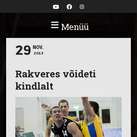
Menüü
29
NOV.
2013
Rakveres võideti
kindlalt