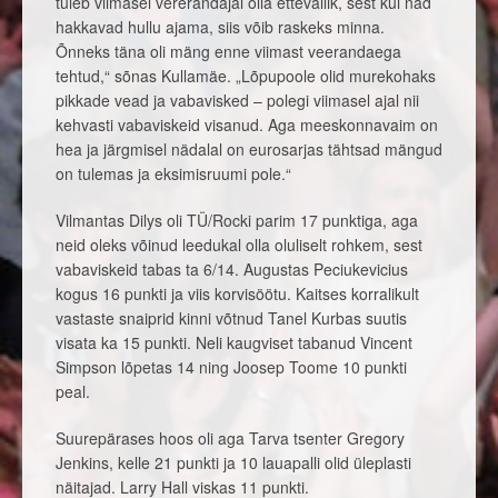
tuleb viimasel vererandajal olla ettevallik, sest kui nad
hakkavad hullu ajama, siis võib raskeks minna.
Õnneks täna oli mäng enne viimast veerandaega
tehtud,“ sõnas Kullamäe. „Lõpupoole olid murekohaks
pikkade vead ja vabavisked – polegi viimasel ajal nii
kehvasti vabaviskeid visanud. Aga meeskonnavaim on
hea ja järgmisel nädalal on eurosarjas tähtsad mängud
on tulemas ja eksimisruumi pole.“
Vilmantas Dilys oli TÜ/Rocki parim 17 punktiga, aga
neid oleks võinud leedukal olla oluliselt rohkem, sest
vabaviskeid tabas ta 6/14. Augustas Peciukevicius
kogus 16 punkti ja viis korvisöötu. Kaitses korralikult
vastaste snaiprid kinni võtnud Tanel Kurbas suutis
visata ka 15 punkti. Neli kaugviset tabanud Vincent
Simpson lõpetas 14 ning Joosep Toome 10 punkti
peal.
Suurepärases hoos oli aga Tarva tsenter Gregory
Jenkins, kelle 21 punkti ja 10 lauapalli olid üleplasti
näitajad. Larry Hall viskas 11 punkti.