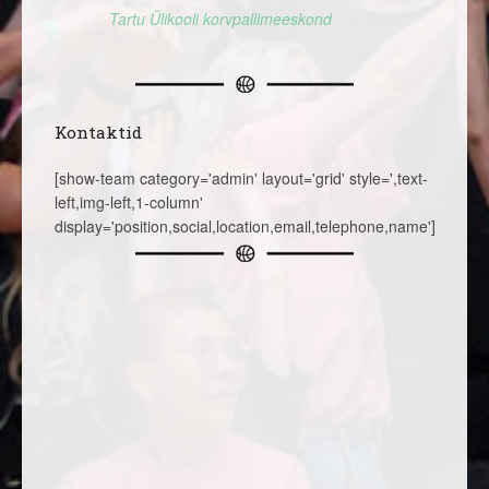
Tartu Ülikooli korvpallimeeskond
Kontaktid
[show-team category='admin' layout='grid' style=',text-
left,img-left,1-column'
display='position,social,location,email,telephone,name']