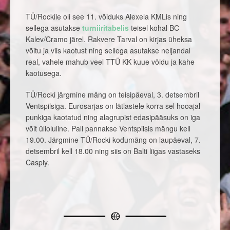
TÜ/Rockile oli see 11. võiduks Alexela KMLis ning
sellega asutakse
turniiritabelis
teisel kohal BC
Kalev/Cramo järel. Rakvere Tarval on kirjas üheksa
võitu ja viis kaotust ning sellega asutakse neljandal
real, vahele mahub veel TTÜ KK kuue võidu ja kahe
kaotusega.
TÜ/Rocki järgmine mäng on teisipäeval, 3. detsembril
Ventspilsiga. Eurosarjas on lätlastele korra sel hooajal
punkiga kaotatud ning alagrupist edasipääsuks on iga
võit ülioluline. Pall pannakse Ventspilsis mängu kell
19.00. Järgmine TÜ/Rocki kodumäng on laupäeval, 7.
detsembril kell 18.00 ning siis on Balti liigas vastaseks
Caspiy.