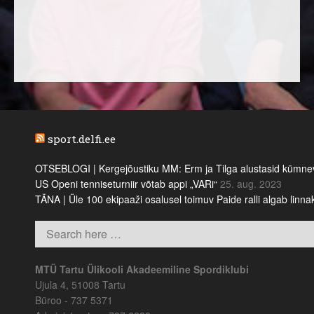
sport.delfi.ee
OTSEBLOGI | Kergejõustiku MM: Erm ja Tilga alustasid kümnevõi
US Openi tenniseturniir võtab appi „VARi“
25. aug. 2023
TÄNA | Üle 100 ekipaaži osalusel toimuv Paide ralli algab linn
MTÜ Tartu Ülikooli Akadeemiline Spordiklubi
Ujula 4, 51008 Tartu
Büroo - 737 5371