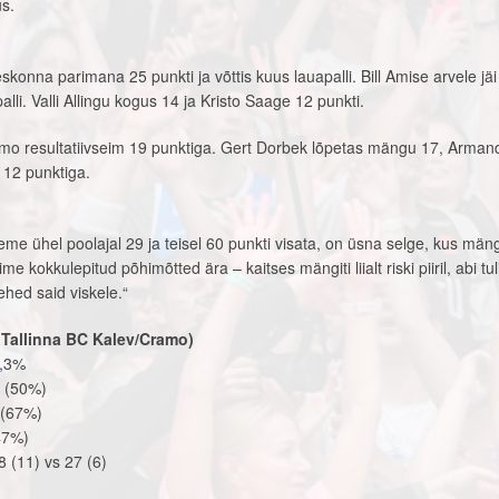
s.
onna parimana 25 punkti ja võttis kuus lauapalli. Bill Amise arvele jäi
alli. Valli Allingu kogus 14 ja Kristo Saage 12 punkti.
amo resultatiivseim 19 punktiga. Gert Dorbek lõpetas mängu 17, Arman
12 punktiga.
eme ühel poolajal 29 ja teisel 60 punkti visata, on üsna selge, kus mäng
e kokkulepitud põhimõtted ära – kaitses mängiti liialt riski piiril, abi tuli
ehed said viskele.“
 Tallinna BC Kalev/Cramo)
0,3%
0 (50%)
 (67%)
47%)
8 (11) vs 27 (6)