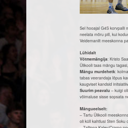
Sel hooajal G4S korvpalli me
neelata mõru pill, kui kod
Veidemanilt meeskonna par
Lühidalt
Võtmemängija
: Kristo S
Ülikooli taas mängu tagasi
Mängu murdehetk
: kolm
tabas veerandaja lõpus kau
kaugviset kandsid initsiati
Suurim peavalu
– kuigi ol
võimaluse sisse sopsata ne
Mängueelselt:
– Tartu Ülikooli meeskonna
oli küll kahtlusi Sten Soku 
– Tallinna Kalev/Cramo poo