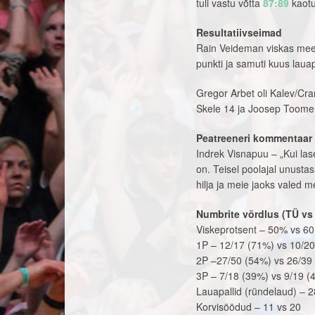
tuli vastu võtta
87:89
kaotu
Resultatiivseimad
Rain Veideman viskas meesk
punkti ja samuti kuus lauap
Gregor Arbet oli Kalev/Cr
Skele 14 ja Joosep Toome 
Peatreeneri kommentaar
Indrek Visnapuu – „Kui las
on. Teisel poolajal unustasim
hilja ja meie jaoks valed m
Numbrite võrdlus (TÜ vs
Viskeprotsent – 50% vs 6
1P – 12/17 (71%) vs 10/2
2P –27/50 (54%) vs 26/39
3P – 7/18 (39%) vs 9/19 (
Lauapallid (ründelaud) – 2
Korvisöödud – 11 vs 20