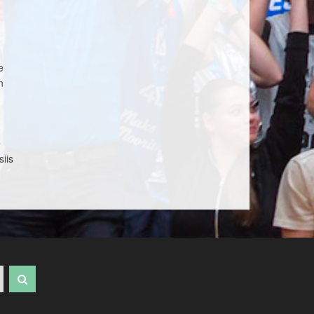
e
n
e
iis