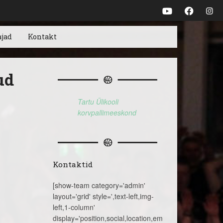
ajad
Kontakt
ud
Tartu Ülikooli
korvpallimeeskond
Kontaktid
[show-team category='admin'
layout='grid' style=',text-left,img-
left,1-column'
display='position,social,location,email,telephone,name