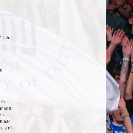
itatult
s
gi
t
eis
manilt,
 ja
Kristo
 ja nii