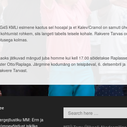
ee G4S KMLi esimene kaotus sel hooajal ja et Kalev/Cramol on samuti üh
 kohtumist rohkem, siis langeti tabelis teisele kohale. Rakvere Tarvas o
otusega kolmas.
te jaoks jätkuvad mängud juba homme kui kell 17.00 sõidetakse Raplass
er Otto/Raplaga. Järgmine kodumäng on teisipäeval, 6. detsembril ja s
akvere Tarvast.
.ee
rgejõustiku MM: Erm ja
kümnevõistlust isiklike