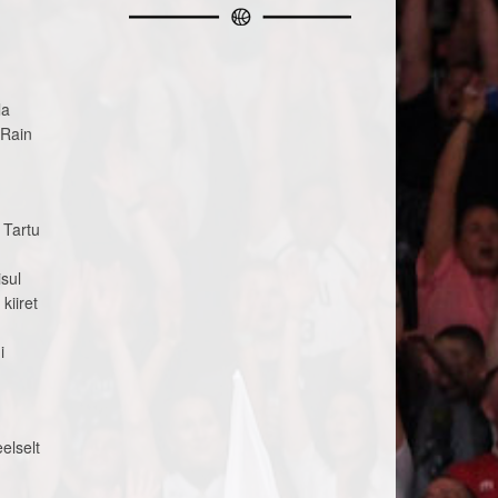
la
 Rain
 Tartu
sul
kiiret
i
elselt