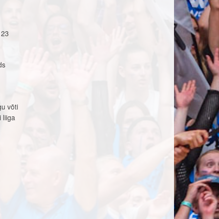
 23
ds
u võti
 liiga