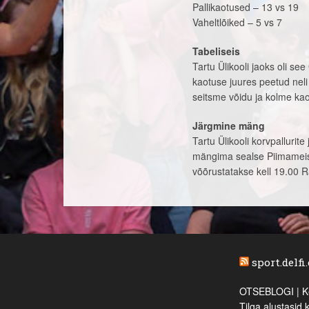
Pallikaotused – 13 vs 19
Vaheltlõiked – 5 vs 7
Tabeliseis
Tartu Ülikooli jaoks oli s
kaotuse juures peetud neli
seitsme võidu ja kolme ka
Järgmine mäng
Tartu Ülikooli korvpalluri
mängima sealse Piimameist
võõrustatakse kell 19.00 R
sport.delfi
OTSEBLOGI | Ke
Tilga alustasid 