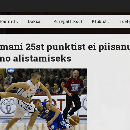
Fännid
Doksari
Korvpallikool
Klubist
Toet
mani 25st punktist ei piisan
mo alistamiseks