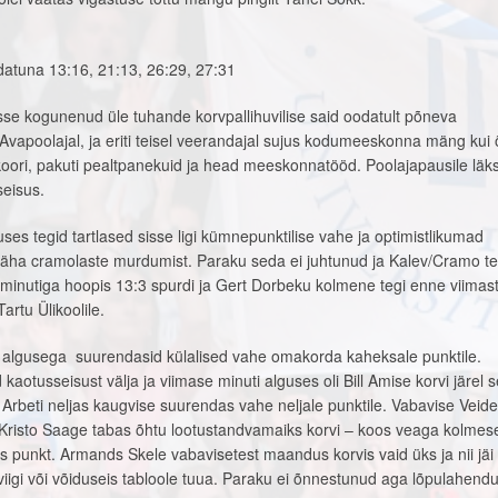
atuna 13:16, 21:13, 26:29, 27:31
sse kogunenud üle tuhande korvpallihuvilise said oodatult põneva
 Avapoolajal, ja eriti teisel veerandajal sujus kodumeeskonna mäng kui õl
koori, pakuti pealtpanekuid ja head meeskonnatööd. Poolajapausile läk
eisus.
es tegid tartlased sisse ligi kümnepunktilise vahe ja optimistlikumad
 näha cramolaste murdumist. Paraku seda ei juhtunud ja Kalev/Cramo te
minutiga hoopis 13:3 spurdi ja Gert Dorbeku kolmene tegi enne viimas
artu Ülikoolile.
 algusega suurendasid külalised vahe omakorda kaheksale punktile.
otusseisust välja ja viimase minuti alguses oli Bill Amise korvi järel s
 Arbeti neljas kaugvise suurendas vahe neljale punktile. Vabavise Veide
 Kristo Saage tabas õhtu lootustandvamaiks korvi – koos veaga kolmese
ks punkt. Armands Skele vabavisetest maandus korvis vaid üks ja nii jäi 
viigi või võiduseis tabloole tuua. Paraku ei õnnestunud aga lõpulahendus