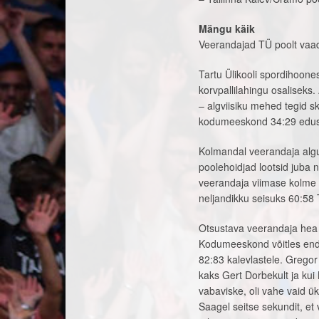
Mängu käik
Veerandajad TÜ poolt vaad
Tartu Ülikooli spordihoone
korvpallilahingu osaliseks.
– algviisiku mehed tegid s
kodumeeskond 34:29 edus
Kolmandal veerandaja algus
poolehoidjad lootsid juba
veerandaja viimase kolme 
neljandikku seisuks 60:58 T
Otsustava veerandaja hea
Kodumeeskond võitles end ka
82:83 kalevlastele. Gregor
kaks Gert Dorbekult ja kui
vabaviske, oli vahe vaid ü
Saagel seitse sekundit, et 