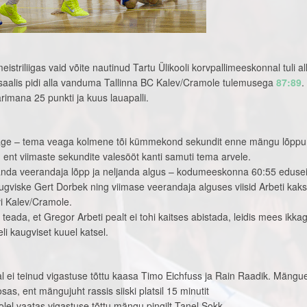
istriliigas vaid võite nautinud Tartu Ülikooli korvpallimeeskonnal tuli al
usaalis pidi alla vanduma Tallinna BC Kalev/Cramole tulemusega
87:89
.
imana 25 punkti ja kuus lauapalli.
aage – tema veaga kolmene tõi kümmekond sekundit enne mängu lõppu
, ent viimaste sekundite valesööt kanti samuti tema arvele.
anda veerandaja lõpp ja neljanda algus – kodumeeskonna 60:55 edusei
gviske Gert Dorbek ning viimase veerandaja alguses viisid Arbeti kaks 
ivi Kalev/Cramole.
i teada, et Gregor Arbeti pealt ei tohi kaitses abistada, leidis mees ikkag
li kaugviset kuuel katsel.
l ei teinud vigastuse tõttu kaasa Timo Eichfuss ja Rain Raadik. Mängue
osas, ent mängujuht rassis siiski platsil 15 minutit
lel vaatas vigastuse tõttu mängu pingilt Tanel Sokk.