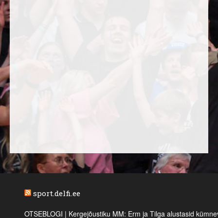
sport.delfi.ee
OTSEBLOGI | Kergejõustiku MM: Erm ja Tilga alustasid kümnevõi