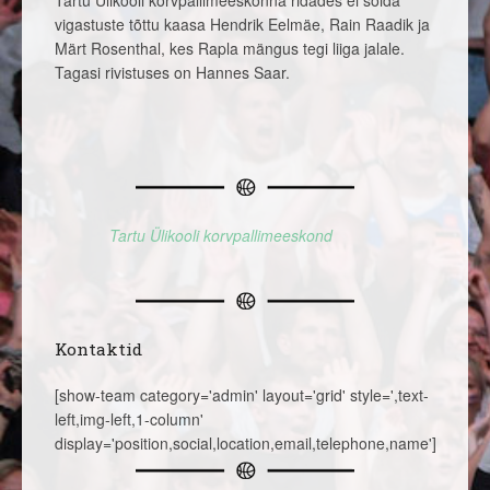
Tartu Ülikooli korvpallimeeskonna ridades ei sõida
vigastuste tõttu kaasa Hendrik Eelmäe, Rain Raadik ja
Märt Rosenthal, kes Rapla mängus tegi liiga jalale.
Tagasi rivistuses on Hannes Saar.
Tartu Ülikooli korvpallimeeskond
Kontaktid
[show-team category='admin' layout='grid' style=',text-
left,img-left,1-column'
display='position,social,location,email,telephone,name']