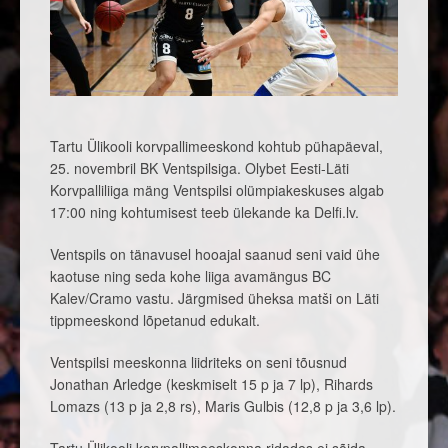
Tartu Ülikooli korvpallimeeskond kohtub pühapäeval,
25. novembril BK Ventspilsiga. Olybet Eesti-Läti
Korvpalliliiga mäng Ventspilsi olümpiakeskuses algab
17:00 ning kohtumisest teeb ülekande ka Delfi.lv.
Ventspils on tänavusel hooajal saanud seni vaid ühe
kaotuse ning seda kohe liiga avamängus BC
Kalev/Cramo vastu. Järgmised üheksa matši on Läti
tippmeeskond lõpetanud edukalt.
Ventspilsi meeskonna liidriteks on seni tõusnud
Jonathan Arledge (keskmiselt 15 p ja 7 lp), Rihards
Lomazs (13 p ja 2,8 rs), Maris Gulbis (12,8 p ja 3,6 lp).