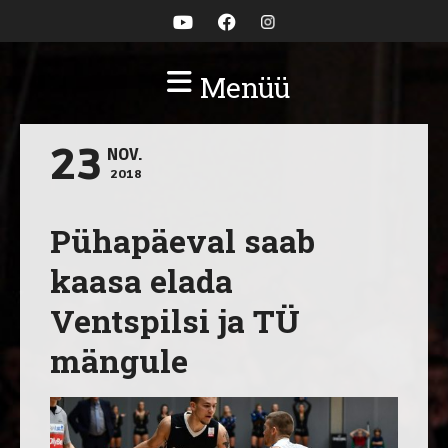
Menüü
23
NOV.
2018
Pühapäeval saab
kaasa elada
Ventspilsi ja TÜ
mängule