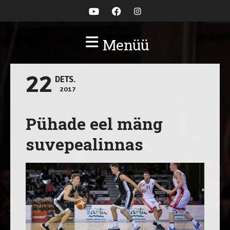
Menüü
22
DETS.
2017
Pühade eel mäng
suvepealinnas