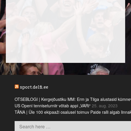
sport.delfi.ee
OTSEBLOGI | Kergejõustiku MM: Erm ja Tilga alustasid kümnevõi
US Openi tenniseturniir võtab appi „VARi“
25. aug. 2023
TÄNA | Üle 100 ekipaaži osalusel toimuv Paide ralli algab linn