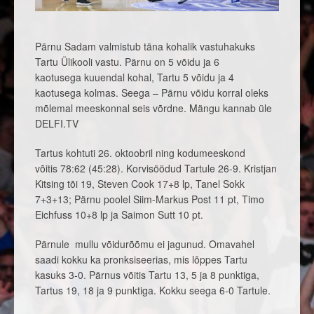
Pärnu Sadam valmistub täna kohalik vastuhakuks
Tartu Ülikooli vastu. Pärnu on 5 võidu ja 6
kaotusega kuuendal kohal, Tartu 5 võidu ja 4
kaotusega kolmas.
Seega – Pärnu võidu korral oleks
mõlemal meeskonnal seis võrdne. Mängu kannab üle
DELFI.TV
Tartus kohtuti 26. oktoobril ning kodumeeskond
võitis 78:62 (45:28). Korvisöödud Tartule 26-9. Kristjan
Kitsing tõi 19, Steven Cook 17+8 lp, Tanel Sokk
7+3+13; Pärnu poolel Siim-Markus Post 11 pt, Timo
Eichfuss 10+8 lp ja Saimon Sutt 10 pt.
Pärnule mullu võidurõõmu ei jagunud. Omavahel
saadi kokku ka pronksiseerias, mis lõppes Tartu
kasuks 3-0. Pärnus võitis Tartu 13, 5 ja 8 punktiga,
Tartus 19, 18 ja 9 punktiga. Kokku seega 6-0 Tartule.