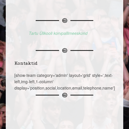
Tartu Ülikooli korvpallimeeskond
Kontaktid
[show-team category='admin' layout='grid' style=',text-
left,img-left,1-column'
display='position,social,location,email,telephone,name']