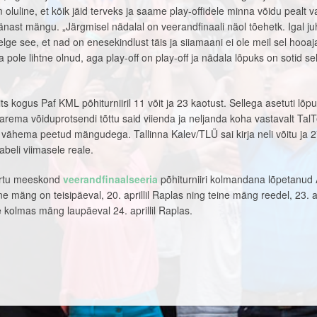
luline, et kõik jäid terveks ja saame play-offidele minna võidu pealt v
ast mängu. „Järgmisel nädalal on veerandfinaali näol tõehetk. Igal ju
ge see, et nad on enesekindlust täis ja siiamaani ei ole meil sel hooaj
pole lihtne olnud, aga play-off on play-off ja nädala lõpuks on sotid se
s kogus Paf KML põhiturniiril 11 võit ja 23 kaotust. Sellega asetuti lõp
arema võiduprotsendi tõttu said viienda ja neljanda koha vastavalt TalT
vähema peetud mängudega. Tallinna Kalev/TLÜ sai kirja neli võitu ja 
abeli viimasele reale.
artu meeskond
veerandfinaalseeria
põhiturniiri kolmandana lõpetanud
mäng on teisipäeval, 20. aprillil Raplas ning teine mäng reedel, 23. apr
 kolmas mäng laupäeval 24. aprillil Raplas.