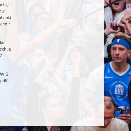
astu,“
hul
al neid
lged,“
uks
ech ja
27
 AVIS
illil