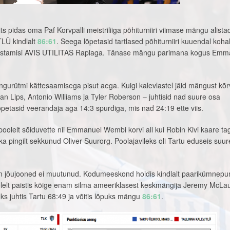
s pidas oma Paf Korvpalli meistriliiga põhiturniiri viimase mängu alista
TLÜ kindlalt
86:61
. Seega lõpetasid tartlased põhiturniiri kuuendal kohal
vastamisi AVIS UTILITAS Raplaga. Tänase mängu parimana kogus Emm
gurütmi kättesaamisega pisut aega. Kuigi kalevlastel jäid mängust kõr
n Lips, Antonio Williams ja Tyler Roberson – juhtisid nad suure osa
õpetasid veerandaja aga 14:3 spurdiga, mis nad 24:19 ette viis.
 poolelt sõiduvette nii Emmanuel Wembi korvi all kui Robin Kivi kaare ta
ka pingilt sekkunud Oliver Suurorg. Poolajavileks oli Tartu eduseis su
m jõujooned ei muutunud. Kodumeeskond hoidis kindlalt paarikümnepunk
lelt paistis kõige enam silma ameeriklasest keskmängija Jeremy McLau
s juhtis Tartu 68:49 ja võitis lõpuks mängu
86:61
.