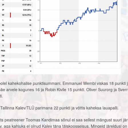
poolel kahekohalise punktisummani. Emmanuel Wembi viskas 18 punkti ja
lmäe arvele kogunes 16 ja Robin Kivile 15 punkti. Oliver Suurorg ja Sver
i.
llinna Kalev/TLÜ parimana 22 punkti ja võttis kaheksa lauapalli.
its peatreener Toomas Kandimaa sõnul ei saa sellest mängust suuri jär
iv, aga kahjuks ei olnud Kalev täna täiskoosseisus. Mingeid järeldusi on 