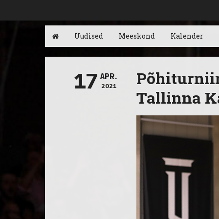
Uudised
Meeskond
Kalender
Põhiturnii
17
APR.
2021
Tallinna 