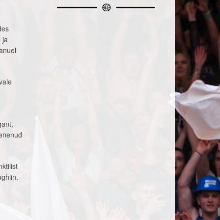
des
 ja
anuel
vale
gant.
urenenud
tilist
ghlin.