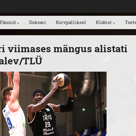
Fännid
Doksari
Korvpallikool
Klubist
Toet
ri viimases mängus alistati
Kalev/TLÜ