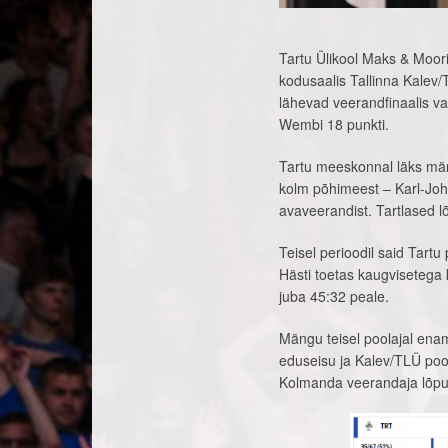
Tartu Ülikool Maks & Moorit
kodusaalis Tallinna Kalev/
lähevad veerandfinaalis 
Wembi 18 punkti.
Tartu meeskonnal läks män
kolm põhimeest – Karl-Joha
avaveerandist. Tartlased l
Teisel perioodil said Tartu
Hästi toetas kaugvisetega 
juba 45:32 peale.
Mängu teisel poolajal ena
eduseisu ja Kalev/TLÜ poo
Kolmanda veerandaja lõpuk