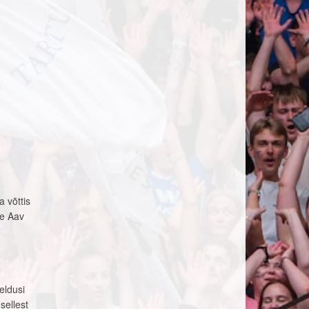
 võttis
re Aav
eldusi
sellest