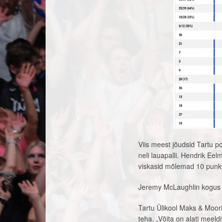
Viis meest jõudsid Tartu 
neli lauapalli. Hendrik Ee
viskasid mõlemad 10 punkt
Jeremy McLaughlin kogus Ta
Tartu Ülikool Maks & Moor
teha. „Võita on alati meeld