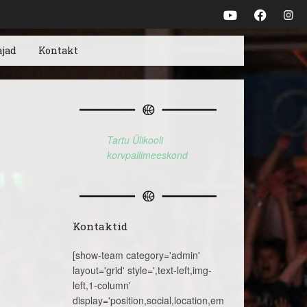
ajad
Kontakt
Tartu Ülikooli
korvpallimeeskond
Kontaktid
[show-team category='admin'
layout='grid' style=',text-left,img-
left,1-column'
display='position,social,location,email,telephone,name