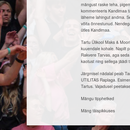
mängust raske teha, pigem o
kommenteeris Kandimaa tän
läheme lahingut andma. Sel
võita õnnestunud. Nendega 
ütles Kandimaa.
Tartu Ülikool Maks & Moorit
kuuendale kohale. Napilt p
Rakvere Tarvas, aga seda 
kaotust ning sellega jäädi t
Järgmisel nädalal peab T
UTILITAS Raplaga. Esimene 
Tartus. Vajadusel peetakse
Mängu tipphetked
Mäng täispikkuses