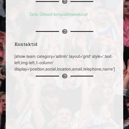
Tartu Ülikooli korvpallimeeskond
Kontaktid
[show-team category='admin' layout='grid' style=',text-
left,img-left,1-column'
display='position,social,location,email,telephone,name']