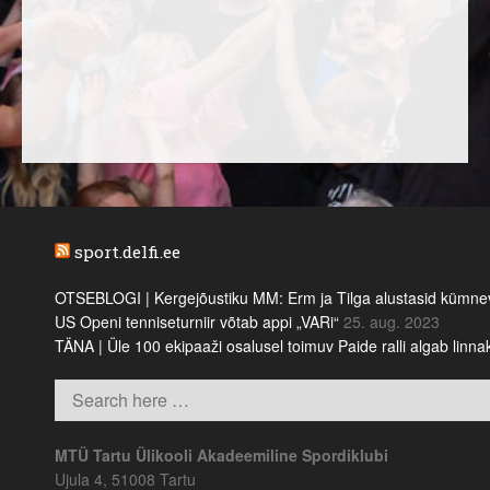
sport.delfi.ee
OTSEBLOGI | Kergejõustiku MM: Erm ja Tilga alustasid kümnevõi
US Openi tenniseturniir võtab appi „VARi“
25. aug. 2023
TÄNA | Üle 100 ekipaaži osalusel toimuv Paide ralli algab linn
MTÜ Tartu Ülikooli Akadeemiline Spordiklubi
Ujula 4, 51008 Tartu