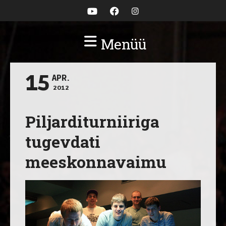
Menüü
15
APR.
2012
Piljarditurniiriga
tugevdati
meeskonnavaimu