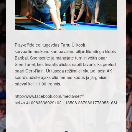
Play-offide eel tugevdas Tartu Ülikooli
korvpallimeeskond kambavaimu piljarditurniiriga klubis
Baribal. Sponsorite ja mängijate turniiri võitis paar
Sten-Tanel, kes finaalis alistas napilt favoriidiks peetud
paari Gert-Rain. Üritusega režiimi ei rikutud, sest AK
spordiuudiste ajaks olid mehed kodus ja järgmisel
päeval kell 11.00 trennis.
http://www.facebook.com/media/set/?
set=a.410983638929102.113508.287986177895516&type=1