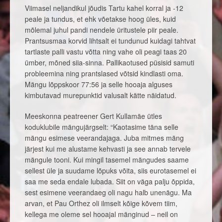
Viimasel neljandikul jõudis Tartu kahel korral ja -12
peale ja tundus, et ehk võetakse hoog üles, kuid
mõlemal juhul pandi nendele üritustele piir peale.
Prantsusmaa korvid lihtsalt ei tundunud kuidagi tahtvat
tartlaste palli vastu võtta ning vahe oli peagi taas 20
ümber, mõned siia-sinna. Pallikaotused püsisid samuti
probleemina ning prantslased võtsid kindlasti oma.
Mängu lõppskoor 77:56 ja selle hooaja alguses
kimbutavad murepunktid valusalt kätte näidatud.
Meeskonna peatreener Gert Kullamäe ütles
koduklubile mängujärgselt: “Kaotasime täna selle
mängu esimese veerandajaga. Juba mitmes mäng
järjest kui me alustame kehvasti ja see annab tervele
mängule tooni. Kui mingil tasemel mängudes saame
sellest üle ja suudame lõpuks võita, siis eurotasemel ei
saa me seda endale lubada. Siit on väga palju õppida,
sest esimene veerandaeg oli nagu halb unenägu. Ma
arvan, et Pau Orthez oli ilmselt kõige kõvem tiim,
kellega me oleme sel hooajal mänginud – neil on