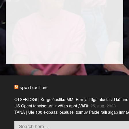
sport.delfi.ee
OTSEBLOGI | Kergejõustiku MM: Erm ja Tilga alustasid kümnevõi
US Openi tenniseturniir võtab appi „VARi“
25. aug. 2023
TÄNA | Üle 100 ekipaaži osalusel toimuv Paide ralli algab linn