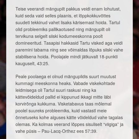
Teise veerandi mängupilt pakkus veidi enam lohutust,
kuid seda vaid selles plaanis, et lõppkokkuvõttes
suudeti tekkinud vahet lisaks kärisemast hoida. Tartul
olid probleemiks pallikaotused ning mängupilt oli
tervikuna selgelt siiski kodumeeskonna poolt
domineeritud. Tasapisi hakkasid Tartu visked aga veidi
paremini tabama ning see võimaldas lõpuks siiski vahe
stabiilsena hoida. Poolajale mindi jätkuvalt 18-punkti
kauguselt, 43:25.
Peale poolaega ei olnud mängupildis suurt muutust
kummagi meeskonna heaks. Vabade viskekohtade
leidmisega oli Tartul suuri raskusi ning ka
kättevõideldud pallid ei kippunud ikkagi mitte läbi
korvirõnga kukkuma. Visketabavus taas mõlemal
poolel suureks probleemiks, kuid vastastl meie
õnnetuseks kohe alguses kätte võideldud vahe tagalas
olemas. Ka kolmas veerand lõppes sisuliselt “viigiga” ja
vahe püsis – Pau-Lacq-Orthez ees 57:39.