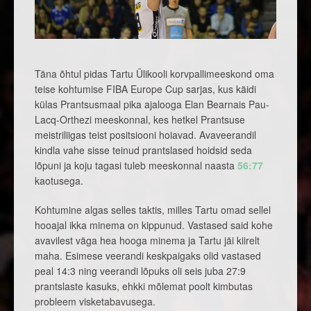
Täna õhtul pidas Tartu Ülikooli korvpallimeeskond oma
teise kohtumise FIBA Europe Cup sarjas, kus käidi
külas Prantsusmaal pika ajalooga Elan Bearnais Pau-
Lacq-Orthezi meeskonnal, kes hetkel Prantsuse
meistriliigas teist positsiooni hoiavad. Avaveerandil
kindla vahe sisse teinud prantslased hoidsid seda
lõpuni ja koju tagasi tuleb meeskonnal naasta
56:77
kaotusega.
Kohtumine algas selles taktis, milles Tartu omad sellel
hooajal ikka minema on kippunud. Vastased said kohe
avavilest väga hea hooga minema ja Tartu jäi kiirelt
maha. Esimese veerandi keskpaigaks olid vastased
peal 14:3 ning veerandi lõpuks oli seis juba 27:9
prantslaste kasuks, ehkki mõlemat poolt kimbutas
probleem visketabavusega.