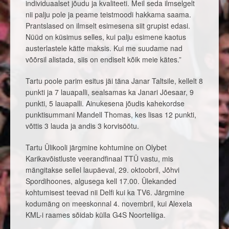
individuaalset jõudu ja kvaliteeti. Meil seda ilmselgelt
nii palju pole ja peame teistmoodi hakkama saama.
Prantslased on ilmselt esimesena siit grupist edasi.
Nüüd on küsimus selles, kui palju esimene kaotus
austerlastele kätte maksis. Kui me suudame nad
võõrsil alistada, siis on endiselt kõik meie kätes.”
Tartu poole parim esitus jäi täna Janar Taltsile, kellelt 8
punkti ja 7 lauapalli, sealsamas ka Janari Jõesaar, 9
punkti, 5 lauapalli. Ainukesena jõudis kahekordse
punktisummani Mandell Thomas, kes lisas 12 punkti,
võttis 3 lauda ja andis 3 korvisöötu.
Tartu Ülikooli järgmine kohtumine on Olybet
Karikavõistluste veerandfinaal TTÜ vastu, mis
mängitakse sellel laupäeval, 29. oktoobril, Jõhvi
Spordihoones, algusega kell 17.00. Ülekanded
kohtumisest teevad nii Delfi kui ka TV6. Järgmine
kodumäng on meeskonnal 4. novembril, kui Alexela
KML-i raames sõidab külla G4S Noorteliiga.