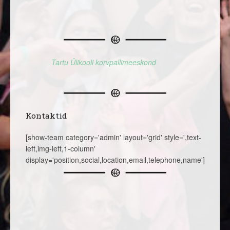
Tartu Ülikooli korvpallimeeskond
Kontaktid
[show-team category='admin' layout='grid' style=',text-
left,img-left,1-column'
display='position,social,location,email,telephone,name']