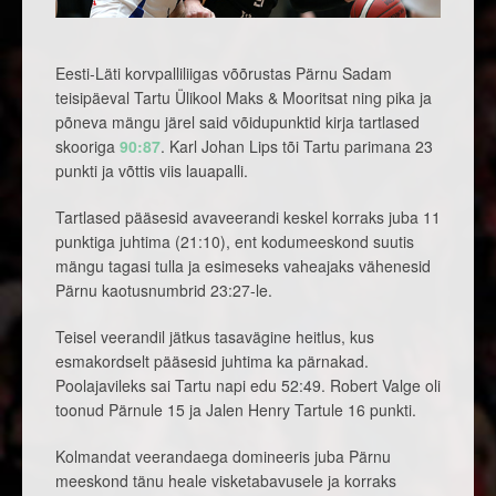
Eesti-Läti korvpalliliigas võõrustas Pärnu Sadam
teisipäeval Tartu Ülikool Maks & Mooritsat ning pika ja
põneva mängu järel said võidupunktid kirja tartlased
skooriga
90:87
. Karl Johan Lips tõi Tartu parimana 23
punkti ja võttis viis lauapalli.
Tartlased pääsesid avaveerandi keskel korraks juba 11
punktiga juhtima (21:10), ent kodumeeskond suutis
mängu tagasi tulla ja esimeseks vaheajaks vähenesid
Pärnu kaotusnumbrid 23:27-le.
Teisel veerandil jätkus tasavägine heitlus, kus
esmakordselt pääsesid juhtima ka pärnakad.
Poolajavileks sai Tartu napi edu 52:49. Robert Valge oli
toonud Pärnule 15 ja Jalen Henry Tartule 16 punkti.
Kolmandat veerandaega domineeris juba Pärnu
meeskond tänu heale visketabavusele ja korraks