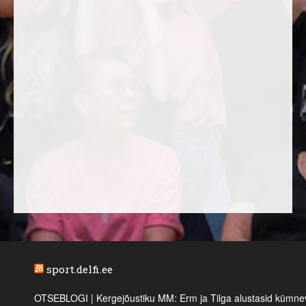
sport.delfi.ee
OTSEBLOGI | Kergejõustiku MM: Erm ja Tilga alustasid kümnevõi