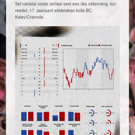
Sel nädalal ootab tartlasi veel ees üks välismäng, kui
reedel, 17. jaanuaril sõidetakse külla BC
Kalev/Cramole.