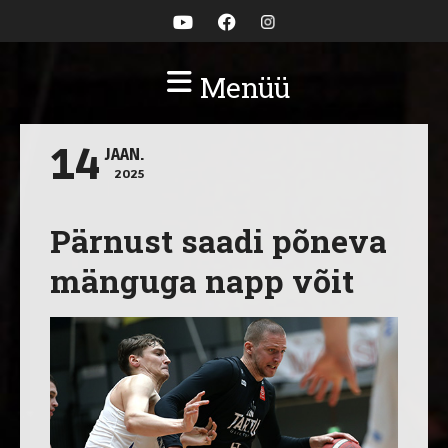
Menüü
14
JAAN.
2025
Pärnust saadi põneva
mänguga napp võit