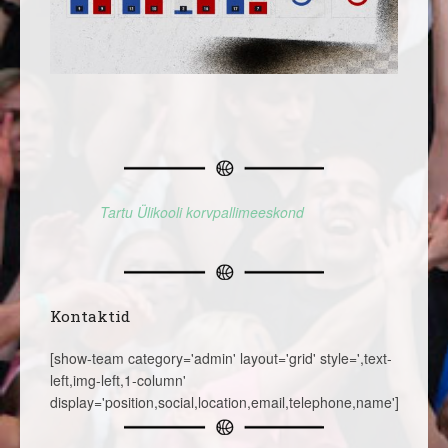
Tartu Ülikooli korvpallimeeskond
Kontaktid
[show-team category='admin' layout='grid' style=',text-
left,img-left,1-column'
display='position,social,location,email,telephone,name']