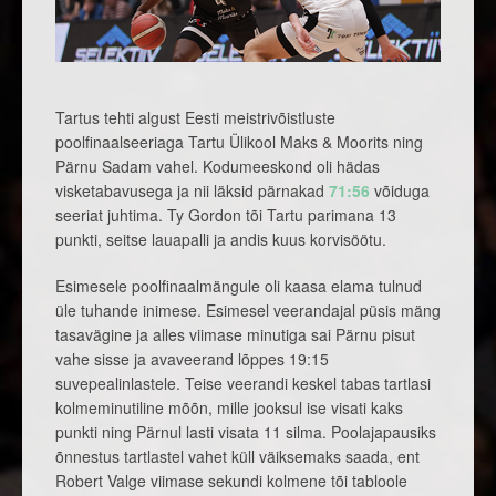
Tartus tehti algust Eesti meistrivõistluste
poolfinaalseeriaga Tartu Ülikool Maks & Moorits ning
Pärnu Sadam vahel. Kodumeeskond oli hädas
visketabavusega ja nii läksid pärnakad
71:56
võiduga
seeriat juhtima. Ty Gordon tõi Tartu parimana 13
punkti, seitse lauapalli ja andis kuus korvisöötu.
Esimesele poolfinaalmängule oli kaasa elama tulnud
üle tuhande inimese. Esimesel veerandajal püsis mäng
tasavägine ja alles viimase minutiga sai Pärnu pisut
vahe sisse ja avaveerand lõppes 19:15
suvepealinlastele. Teise veerandi keskel tabas tartlasi
kolmeminutiline mõõn, mille jooksul ise visati kaks
punkti ning Pärnul lasti visata 11 silma. Poolajapausiks
õnnestus tartlastel vahet küll väiksemaks saada, ent
Robert Valge viimase sekundi kolmene tõi tabloole