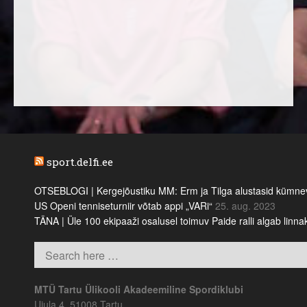
sport.delfi.ee
OTSEBLOGI | Kergejõustiku MM: Erm ja Tilga alustasid kümnevõi
US Openi tenniseturniir võtab appi „VARi“
25. aug. 2023
TÄNA | Üle 100 ekipaaži osalusel toimuv Paide ralli algab linn
MTÜ Tartu Ülikooli Akadeemiline Spordiklubi
Ujula 4, 51008 Tartu