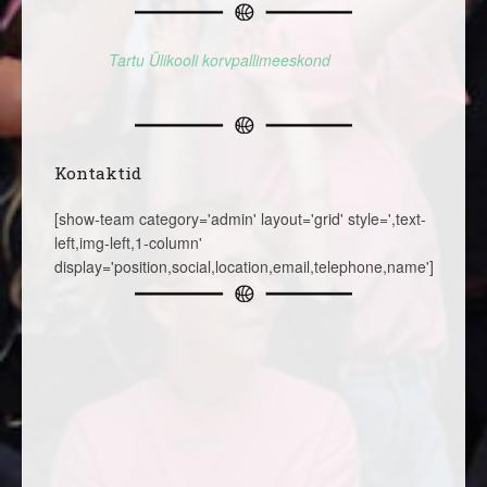
Tartu Ülikooli korvpallimeeskond
Kontaktid
[show-team category='admin' layout='grid' style=',text-
left,img-left,1-column'
display='position,social,location,email,telephone,name']