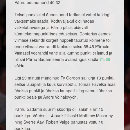
Pärnu edunumbrid 40:32.
Teisel poolajal ei õnnestunud tartlastel vahet kuidagi
väiksemaks saada. Koduväljakul oldi hädas
visketabavusega ja Pärnu püsis pidevalt
kümnekonnapunktilises eduseisus. Dontarius Jamesi
viimase sekundil kõrgelt hüppelt tabatud kolmene tõi
enne viimast veerandit tabloole seisu 55:45 Pärnule.
Viimasel veerandil vahe alla kümne punkti ei läinud ja
nii sai Pärnu Sadam seeria avamängus kindla
71:56
võidu.
Ligi 29 minutit mänginud Ty Gordon sai kirja 13 punkti,
seitse lauapalli ja kuus korvisöötu. Tomaš Pavelka lisas
üheksa punkti ja üheksa lauapalli ning samuti üheksa
punkti peale jäi Andrii Voinalovych.
Pärnu Sadama suurim skoorija oli Isaiah Hart 15
punktiga. Võrdselt 14 punkti lisasid Matthew Mccarthy
ning Sverre Aav. Robert Valge panustas võitu 10
punktiga.