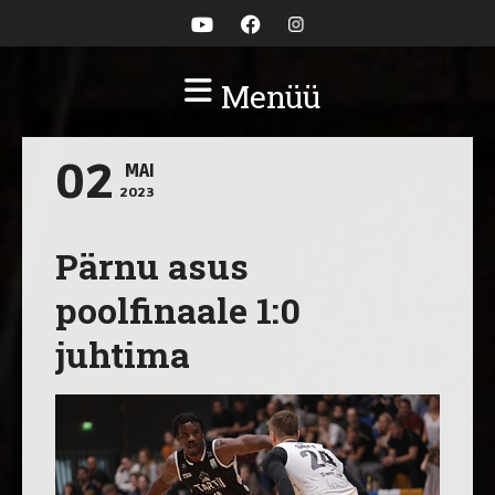
Menüü
02
MAI
2023
Pärnu asus
poolfinaale 1:0
juhtima