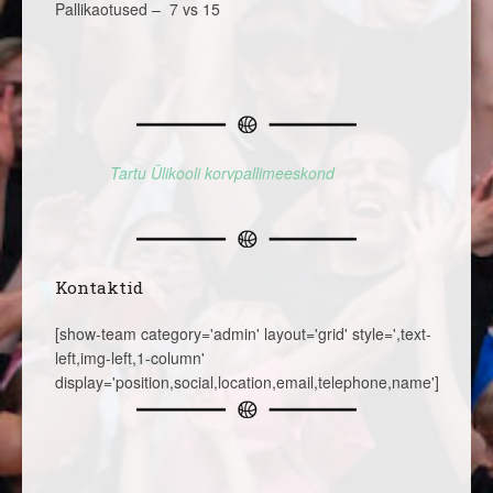
Pallikaotused – 7 vs 15
Tartu Ülikooli korvpallimeeskond
Kontaktid
[show-team category='admin' layout='grid' style=',text-
left,img-left,1-column'
display='position,social,location,email,telephone,name']