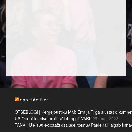
sport.delfi.ee
OTSEBLOGI | Kergejõustiku MM: Erm ja Tilga alustasid kümnevõi
US Openi tenniseturniir võtab appi „VARi“
25. aug. 2023
TÄNA | Üle 100 ekipaaži osalusel toimuv Paide ralli algab linn