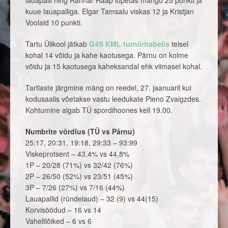
kuue lauapalliga. Elgar Tamsalu viskas 12 ja Kristjan
Voolaid 10 punkti.
Tartu Ülikool jätkab
G4S KML turniiritabelis
teisel
kohal 14 võidu ja kahe kaotusega. Pärnu on kolme
võidu ja 15 kaotusega kaheksandal ehk viimasel kohal.
Tartlaste järgmine mäng on reedel, 27. jaanuaril kui
kodusaalis võetakse vastu leedukate Pieno Zvaigzdes.
Kohtumine algab TÜ spordihoones kell 19.00.
Numbrite võrdlus (TÜ vs Pärnu)
25:17, 20:31, 19:18, 29:33 – 93:99
Viskeprotsent – 43,4% vs 44,8%
1P – 20/28 (71%) vs 32/42 (76%)
2P – 26/50 (52%) vs 23/51 (45%)
3P – 7/26 (27%) vs 7/16 (44%)
Lauapallid (ründelaud) – 32 (9) vs 44(15)
Korvisöödud – 16 vs 14
Vaheltlõiked – 6 vs 6