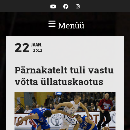
Menüü
22
JAAN.
2012
Pärnakatelt tuli vastu
võtta üllatuskaotus