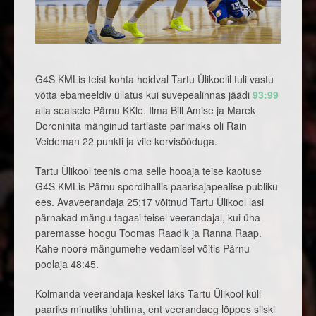
G4S KMLis teist kohta hoidval Tartu Ülikoolil tuli vastu
võtta ebameeldiv üllatus kui suvepealinnas jäädi
93:99
alla sealsele Pärnu KKle. Ilma Bill Amise ja Marek
Doroninita mänginud tartlaste parimaks oli Rain
Veideman 22 punkti ja viie korvisööduga.
Tartu Ülikool teenis oma selle hooaja teise kaotuse
G4S KMLis Pärnu spordihallis paarisajapealise publiku
ees. Avaveerandaja 25:17 võitnud Tartu Ülikool lasi
pärnakad mängu tagasi teisel veerandajal, kui üha
paremasse hoogu Toomas Raadik ja Ranna Raap.
Kahe noore mängumehe vedamisel võitis Pärnu
poolaja 48:45.
Kolmanda veerandaja keskel läks Tartu Ülikool küll
paariks minutiks juhtima, ent veerandaeg lõppes siiski