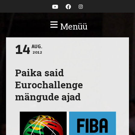
Menüü
14
AUG.
2012
Paika said
Eurochallenge
mängude ajad