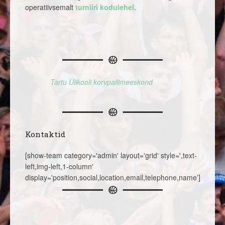
operatiivsemalt
turniiri kodulehel
.
Tartu Ülikooli korvpallimeeskond
Kontaktid
[show-team category='admin' layout='grid' style=',text-
left,img-left,1-column'
display='position,social,location,email,telephone,name']