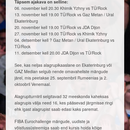
Täpsem ajakava on selline:
06. november kell 20.30 Khimik Yzhny vs TÜ/Rock
13. november kell 19.00 TÜ/Rock vs Gaz Metan / Ural
Ekaterinburg
20. november kell 19.00 TÜ/Rock vs JDA Dijon
27. november kell 19.00 TÜ/Rock vs Khimik Yzhny
04. detsember kell ? Gaz Metan / Ural Ekaterinburg vs
TÜ/Rock
11. detsember kell 20.00 JDA Dijon vs TÜ/Rock
See, kas neljas alagrupikaaslane on Ekaterinburg või
GAZ Median selgub nende omavaheliste mängude
järel, mis peetakse 25. septembril Rumeenias ja 2.
oktoobril Venemaal.
Alagrupiturniiril selgitavad 32 meeskonda kaheksas
alagrupis välja need 16, kes pääsevad järgmisse ringi
ehk igast alagrupist saab edasi kaks paremat.
FIBA Eurochallenge mängude, uudiste ja
võistlussüsteemiga saab end kursis hoida kõige