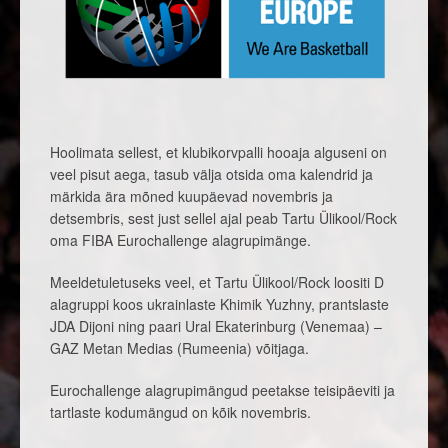
Hoolimata sellest, et klubikorvpalli hooaja alguseni on
veel pisut aega, tasub välja otsida oma kalendrid ja
märkida ära mõned kuupäevad novembris ja
detsembris, sest just sellel ajal peab Tartu Ülikool/Rock
oma FIBA Eurochallenge alagrupimänge.
Meeldetuletuseks veel, et Tartu Ülikool/Rock loositi D
alagruppi koos ukrainlaste Khimik Yuzhny, prantslaste
JDA Dijoni ning paari Ural Ekaterinburg (Venemaa) –
GAZ Metan Medias (Rumeenia) võitjaga.
Eurochallenge alagrupimängud peetakse teisipäeviti ja
tartlaste kodumängud on kõik novembris.