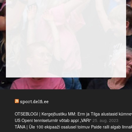
sport.delfi.ee
OTSEBLOGI | Kergejõustiku MM: Erm ja Tilga alustasid kümnevõi
US Openi tenniseturniir võtab appi „VARi“
25. aug. 2023
TÄNA | Üle 100 ekipaaži osalusel toimuv Paide ralli algab linn