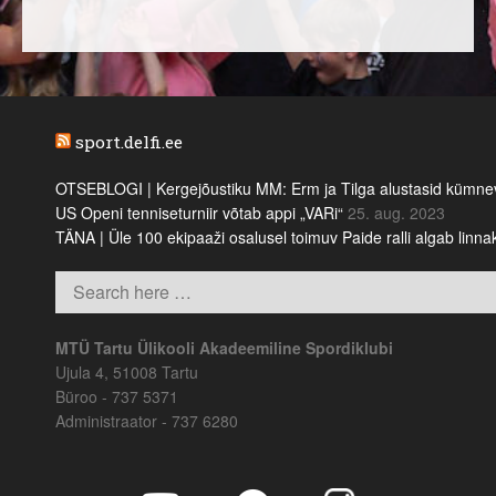
sport.delfi.ee
OTSEBLOGI | Kergejõustiku MM: Erm ja Tilga alustasid kümnevõi
US Openi tenniseturniir võtab appi „VARi“
25. aug. 2023
TÄNA | Üle 100 ekipaaži osalusel toimuv Paide ralli algab linn
MTÜ Tartu Ülikooli Akadeemiline Spordiklubi
Ujula 4, 51008 Tartu
Büroo - 737 5371
Administraator - 737 6280