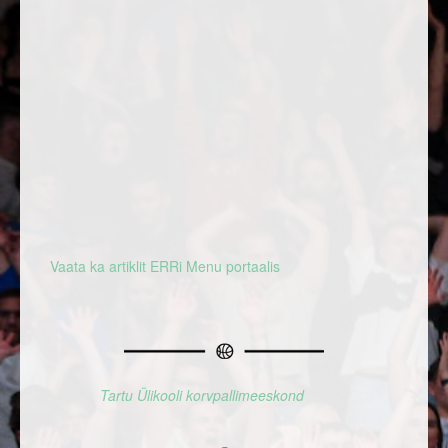
Vaata ka artiklit ERRi Menu portaalis
Tartu Ülikooli korvpallimeeskond