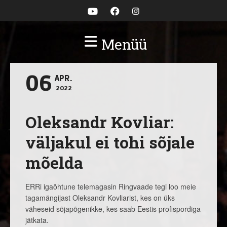
Menüü
06
APR.
2022
Oleksandr Kovliar:
väljakul ei tohi sõjale
mõelda
ERRi igaõhtune telemagasin Ringvaade tegi loo meie
tagamängijast Oleksandr Kovliarist, kes on üks
väheseid sõjapõgenikke, kes saab Eestis profispordiga
jätkata.