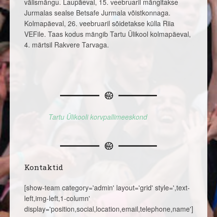
välismängu. Laupäeval, 15. veebruaril mängitakse
Jurmalas sealse Betsafe Jurmala võistkonnaga.
Kolmapäeval, 26. veebruaril sõidetakse külla Riia
VEFile. Taas kodus mängib Tartu Ülikool kolmapäeval,
4. märtsil Rakvere Tarvaga.
Tartu Ülikooli korvpallimeeskond
Kontaktid
[show-team category='admin' layout='grid' style=',text-
left,img-left,1-column'
display='position,social,location,email,telephone,name']