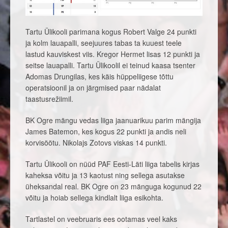
Tartu Ülikooli parimana kogus Robert Valge 24 punkti
ja kolm lauapalli, seejuures tabas ta kuuest teele
lastud kauviskest viis. Kregor Hermet lisas 12 punkti ja
seitse lauapalli. Tartu Ülikoolil ei teinud kaasa tsenter
Adomas Drungilas, kes käis hüppeliigese tõttu
operatsioonil ja on järgmised paar nädalat
taastusrežiimil.
BK Ogre mängu vedas liiga jaanuarikuu parim mängija
James Batemon, kes kogus 22 punkti ja andis neli
korvisöötu. Nikolajs Zotovs viskas 14 punkti.
Tartu Ülikooli on nüüd PAF Eesti-Läti liiga tabelis kirjas
kaheksa võitu ja 13 kaotust ning sellega asutakse
üheksandal real. BK Ogre on 23 mänguga kogunud 22
võitu ja hoiab sellega kindlalt liiga esikohta.
Tartlastel on veebruaris ees ootamas veel kaks