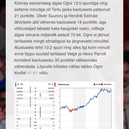
Kolmas veerandaeg algas Ogre 12:0 spurdiga ning
seitsme minutiga oli Tartu jaoks kaotusseis paisunud
21 punktile. Oliver Suuroru ja Hendrik Eelmäe
lähivisete abil vähenes kaotusseis 18 punktile, aga
võõrustajad tabasid kaks kaugviset vastu, millega
algas viimane neljandik seisult 70:46. Ogre ei jätnud
tartlastele mingit sõnaõigust ka järgnevatel minutitel.
Alustuseks tehti 10:2 spurt ning alles ligi kolm minutit
enne lõppu suutsid tartlased Valge ja Heivo Parroli
korvidest kaotusseisu 30 punktist väiksemaks
vähendada. Lõpuvile kõlades näitas tabloo Ogre
kindlat
91:61
võitu.