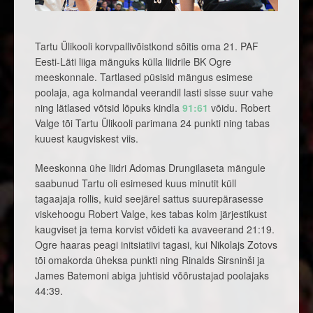
Tartu Ülikooli korvpallivõistkond sõitis oma 21. PAF
Eesti-Läti liiga mänguks külla liidrile BK Ogre
meeskonnale. Tartlased püsisid mängus esimese
poolaja, aga kolmandal veerandil lasti sisse suur vahe
ning lätlased võtsid lõpuks kindla
91:61
võidu. Robert
Valge tõi Tartu Ülikooli parimana 24 punkti ning tabas
kuuest kaugviskest viis.
Meeskonna ühe liidri Adomas Drungilaseta mängule
saabunud Tartu oli esimesed kuus minutit küll
tagaajaja rollis, kuid seejärel sattus suurepärasesse
viskehoogu Robert Valge, kes tabas kolm järjestikust
kaugviset ja tema korvist võideti ka avaveerand 21:19.
Ogre haaras peagi initsiatiivi tagasi, kui Nikolajs Zotovs
tõi omakorda üheksa punkti ning Rinalds Sirsninši ja
James Batemoni abiga juhtisid võõrustajad poolajaks
44:39.