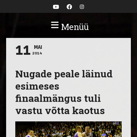
Menüü
11
MAI
2014
Nugade peale läinud
esimeses
finaalmängus tuli
vastu võtta kaotus