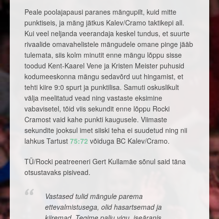
Peale poolajapausi paranes mängupilt, kuid mitte
punktiseis, ja mäng jätkus Kalev/Cramo taktikepi all.
Kui veel neljanda veerandaja keskel tundus, et suurte
rivaalide omavahelistele mängudele omane pinge jääb
tulemata, siis kolm minutit enne mängu lõppu sisse
toodud Kent-Kaarel Vene ja Kristen Meister puhusid
kodumeeskonna mängu sedavõrd uut hingamist, et
tehti kiire 9:0 spurt ja punktilisa. Samuti oskuslikult
välja meelitatud vead ning vastaste eksimine
vabavisetel, tõid viis sekundit enne lõppu Rocki
Cramost vaid kahe punkti kaugusele. Viimaste
sekundite jooksul imet siiski teha ei suudetud ning nii
lahkus Tartust
75:72
võiduga BC Kalev/Cramo.
TÜ/Rocki peatreeneri Gert Kullamäe sõnul said täna
otsustavaks pisivead.
Vastased tulid mängule parema
ettevalmistusega, olid hasartsemad ja
kiiremad. Tegime palju vigu, iseäranis