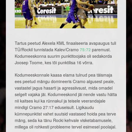
Tartus peetud Alexela KML finaalseeria avapaugus tuli
TÜ/Rockil tunnistada Kalev/Cramo
75:72
paremust.
Kodumeeskonna suurim punktitoojaks oli sedakorda
Joosep Toome, kes tõi punktilisa 16 võrra.
Kodumeeskonnale kaasa elama tulnud pea täismaja
ees peetud mängu domineeris Cramo algusest peale,
vastastel jagus hasarti ja agressiivsust, mida omadel
selgelt vajaka jäi. Kodumeeskond jäi nende vastu hätta
nii kaitses kui ka rünnakul ja teisele veerandajale
mindigi Cramo 27:17 eduseisult. Ligikaudu
kümnepunktist vahet suutsid vastased hoida pea terve
mäng, seda ka tänu Rocki kehvale visketabamusele,
millega oli rohkesti probleeme tervel esimesel poolajal.