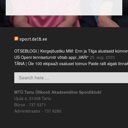
sport.delfi.ee
OTSEBLOGI | Kergejõustiku MM: Erm ja Tilga alustasid kümnevõi
US Openi tenniseturniir võtab appi „VARi“
25. aug. 2023
TÄNA | Üle 100 ekipaaži osalusel toimuv Paide ralli algab linn
MTÜ Tartu Ülikooli Akadeemiline Spordiklubi
Ujula 4, 51008 Tartu
Büroo - 737 5371
Administraator - 737 6280