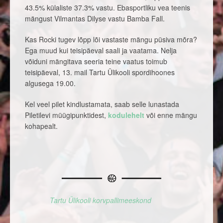
43.5% külaliste 37.3% vastu. Ebasportliku vea teenis
mängust Vilmantas Dilyse vastu Bamba Fall.
Kas Rocki tugev lõpp lõi vastaste mängu püsiva mõra?
Ega muud kui teisipäeval saali ja vaatama. Nelja
võiduni mängitava seeria teine vaatus toimub
teisipäeval, 13. mail Tartu Ülikooli spordihoones
algusega 19.00.
Kel veel pilet kindlustamata, saab selle lunastada
Piletilevi müügipunktidest,
kodulehelt
või enne mängu
kohapealt.
Tartu Ülikooli korvpallimeeskond