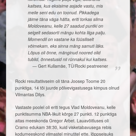
kaitses, kus eksisime asjade vastu, mis
meile seni edu on toonud. Pikkadega
jäime täna väga hätta, eriti torkas silma
Moldoveanu, kelle 27 saadud puntki on
selgelt sedasorti mängu kohta liiga palju.
Momendil on vastane ka füüsiliselt
võimekam, eks sinna mäng samuti läks.
Lõpus oli õnne, mänginud noored olid
tublid, õnnestusid nii rünnakul kui kaitses.
Gert Kullamäe, TÜ/Rocki peatreener
Rocki resultatiivseim oli täna Joosep Toome 20
punktiga, 14 tõi juurde põlvevigastusega kimpus olnud
Vilmantas Dilys.
Vastaste poolel oli eriti tegus Vlad Moldoveanu, kelle
punktisumma NBA-likult kõrge 27 punkti. 12 punktiga
aitas meeskonda Gregor Arbet. Lauavõitluses oli
Cramo edukam 38:30, kuid visketabavusega rebis
kodumeeskond viimastel minutitel ette, lõppseisuks