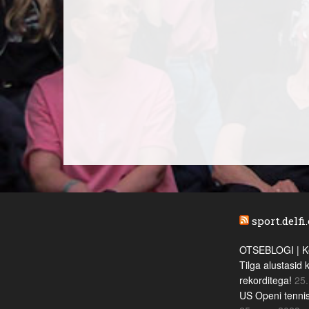
sport.delfi
OTSEBLOGI | Ke
Tilga alustasid 
rekorditega!
25.
US Openi tennis