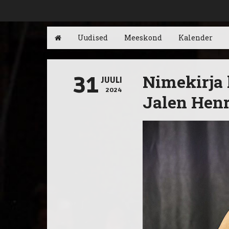
Uudised
Meeskond
Kalender
Nimekirja 
31
JUULI
2024
Jalen Hen