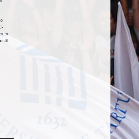
a
do
l-
eener
stil.