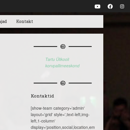
ajad
Kontakt
Tartu Ülikooli
korvpallimeeskond
Kontaktid
[show-team category='admin'
layout='grid' style=',text-left,img-
left,1-column'
display='position,social,location,email,telephone,name