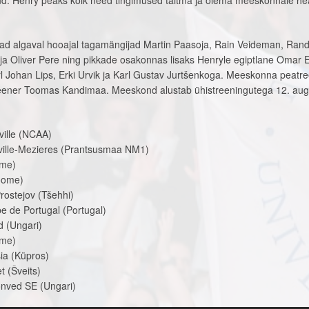
kud. Henry peaks kõik need tingimused täitma ja olema meeskonnale he
d algaval hooajal tagamängijad Martin Paasoja, Rain Veideman, Ran
a Oliver Pere ning pikkade osakonnas lisaks Henryle egiptlane Omar E
l Johan Lips, Erki Urvik ja Karl Gustav Jurtšenkoga. Meeskonna peatr
eener Toomas Kandimaa. Meeskond alustab ühistreeningutega 12. augu
ille (NCAA)
ville-Mezieres (Prantsusmaa NM1)
ome)
oome)
ostejov (Tšehhi)
e de Portugal (Portugal)
 (Ungari)
ome)
ia (Küpros)
t (Šveits)
nved SE (Ungari)