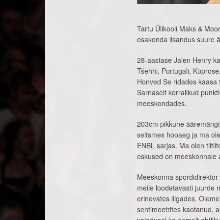
Tartu Ülikooli Maks & Moo
osakonda lisandus suure ää
28-aastase Jalen Henry k
Tšehhi, Portugali, Küprose,
Honved Se ridades kaasa t
Sarnaselt korralikud punkt
meeskondades.
203cm pikkune ääremängija
seitsmes hooaeg ja ma olen
ENBL sarjas. Ma olen tiitl
oskused on meeskonnale ab
Meeskonna spordidirektor 
meile loodetavasti juurde 
erinevates liigades. Oleme
sentimeetrites kaotanud, a