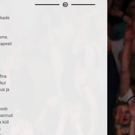
kkade
oome,
dapesti
fina
kui
us ja
toob
 pannud
 küll
g