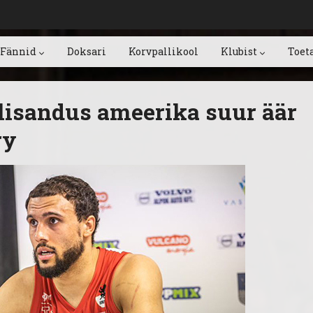
Fännid
Doksari
Korvpallikool
Klubist
Toet
lisandus ameerika suur äär
ry