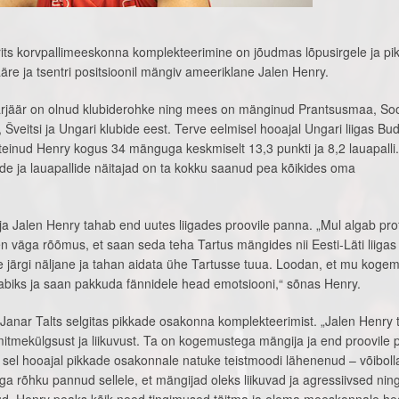
rits korvpallimeeskonna komplekteerimine on jõudmas lõpusirgele ja pi
re ja tsentri positsioonil mängiv ameeriklane Jalen Henry.
arjäär on olnud klubiderohke ning mees on mänginud Prantsusmaa, S
 Šveitsi ja Ungari klubide eest. Terve eelmisel hooajal Ungari liigas Bu
einud Henry kogus 34 mänguga keskmiselt 13,3 punkti ja 8,2 lauapalli.
ide ja lauapallide näitajad on ta kokku saanud pea kõikides oma
 Jalen Henry tahab end uutes liigades proovile panna. „Mul algab pro
 väga rõõmus, et saan seda teha Tartus mängides nii Eesti-Läti liigas 
ite järgi näljane ja tahan aidata ühe Tartusse tuua. Loodan, et mu kogem
iks ja saan pakkuda fännidele head emotsiooni,“ sõnas Henry.
Janar Talts selgitas pikkade osakonna komplekteerimist. „Jalen Henry 
mitmekülgsust ja liikuvust. Ta on kogemustega mängija ja end proovile
 sel hooajal pikkade osakonnale natuke teistmoodi lähenenud – võibolla
ga rõhku pannud sellele, et mängijad oleks liikuvad ja agressiivsed nin