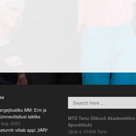
.ee
rgejõustiku MM: Erm ja
kümnevõistlust isiklike
MTÜ Tartu Ülikooli Akadeemiline
 aug. 2023
Spordiklubi
eturniir võtab appi „VARi“
Ujula 4, 51008 Tartu