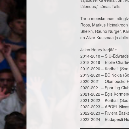
vajadusel ka eemalt ohtli
täiendus,“ sõnas Talts.
Tartu meeskonnas mängiva
Roos, Markus Heinakroon j
Sheikh, Rauno Nurger, Kar
on Aivar Kuusmaa ja abitr
Jalen Henry karjäär:
2014-2018 – SIU-Edwardsv
2018-2019 – Etoile Charle
2019-2020 – Korihait (So
2019-2020 – BC Nokia (S
2020-2021 – Olomoucko Pr
2020-2021 – Sporting Club
2021-2022 – Egis Kormend
2021-2022 – Korihait (So
2022-2023 – APOEL Nicos
2022-2023 – Riviera Baske
2023-2024 – Budapesti Ho