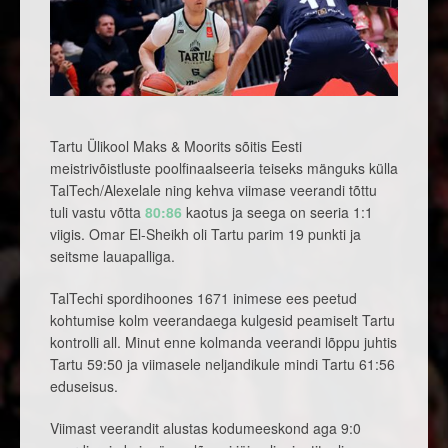
Tartu Ülikool Maks & Moorits sõitis Eesti
meistrivõistluste poolfinaalseeria teiseks mänguks külla
TalTech/Alexelale ning kehva viimase veerandi tõttu
tuli vastu võtta
80:86
kaotus ja seega on seeria 1:1
viigis. Omar El-Sheikh oli Tartu parim 19 punkti ja
seitsme lauapalliga.
TalTechi spordihoones 1671 inimese ees peetud
kohtumise kolm veerandaega kulgesid peamiselt Tartu
kontrolli all. Minut enne kolmanda veerandi lõppu juhtis
Tartu 59:50 ja viimasele neljandikule mindi Tartu 61:56
eduseisus.
Viimast veerandit alustas kodumeeskond aga 9:0