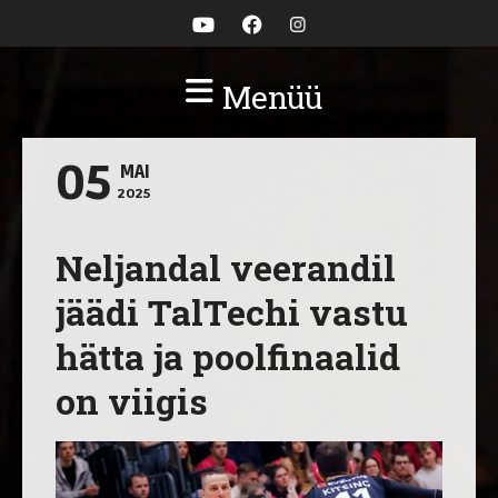
Menüü
05
MAI
2025
Neljandal veerandil
jäädi TalTechi vastu
hätta ja poolfinaalid
on viigis