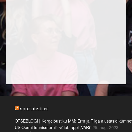
sport.delfi.ee
OTSEBLOGI | Kergejõustiku MM: Erm ja Tilga alustasid kümnevõi
US Openi tenniseturniir võtab appi „VARi“
25. aug. 2023