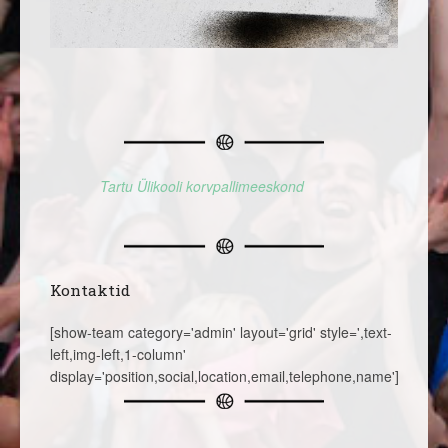
Tartu Ülikooli korvpallimeeskond
Kontaktid
[show-team category='admin' layout='grid' style=',text-
left,img-left,1-column'
display='position,social,location,email,telephone,name']