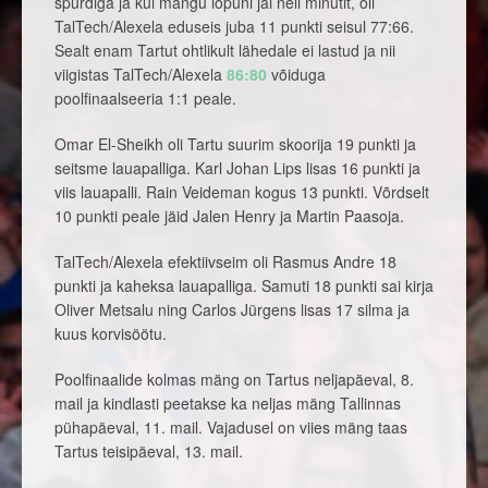
spurdiga ja kui mängu lõpuni jäi neli minutit, oli
TalTech/Alexela eduseis juba 11 punkti seisul 77:66.
Sealt enam Tartut ohtlikult lähedale ei lastud ja nii
viigistas TalTech/Alexela
86:80
võiduga
poolfinaalseeria 1:1 peale.
Omar El-Sheikh oli Tartu suurim skoorija 19 punkti ja
seitsme lauapalliga. Karl Johan Lips lisas 16 punkti ja
viis lauapalli. Rain Veideman kogus 13 punkti. Võrdselt
10 punkti peale jäid Jalen Henry ja Martin Paasoja.
TalTech/Alexela efektiivseim oli Rasmus Andre 18
punkti ja kaheksa lauapalliga. Samuti 18 punkti sai kirja
Oliver Metsalu ning Carlos Jürgens lisas 17 silma ja
kuus korvisöötu.
Poolfinaalide kolmas mäng on Tartus neljapäeval, 8.
mail ja kindlasti peetakse ka neljas mäng Tallinnas
pühapäeval, 11. mail. Vajadusel on viies mäng taas
Tartus teisipäeval, 13. mail.