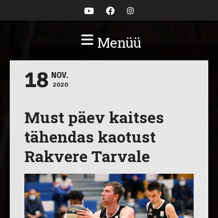
Menüü
18
NOV.
2020
Must päev kaitses
tähendas kaotust
Rakvere Tarvale