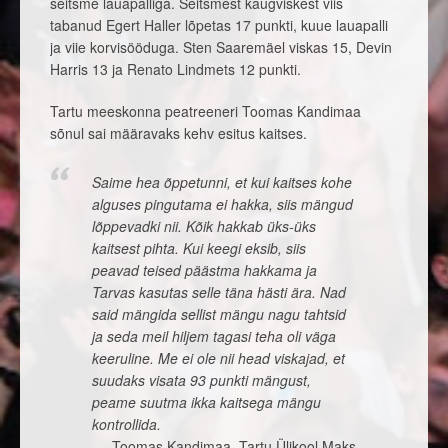
seitsme lauapalliga. Seitsmest kaugviskest viis
tabanud Egert Haller lõpetas 17 punkti, kuue lauapalli
ja viie korvisööduga. Sten Saaremäel viskas 15, Devin
Harris 13 ja Renato Lindmets 12 punkti.
Tartu meeskonna peatreeneri Toomas Kandimaa
sõnul sai määravaks kehv esitus kaitses.
Saime hea õppetunni, et kui kaitses kohe
alguses pingutama ei hakka, siis mängud
lõppevadki nii. Kõik hakkab üks-üks
kaitsest pihta. Kui keegi eksib, siis
peavad teised päästma hakkama ja
Tarvas kasutas selle täna hästi ära. Nad
said mängida sellist mängu nagu tahtsid
ja seda meil hiljem tagasi teha oli väga
keeruline. Me ei ole nii head viskajad, et
suudaks visata 93 punkti mängust,
peame suutma ikka kaitsega mängu
kontrollida.
Toomas Kandimaa, Tartu Ülikool Maks