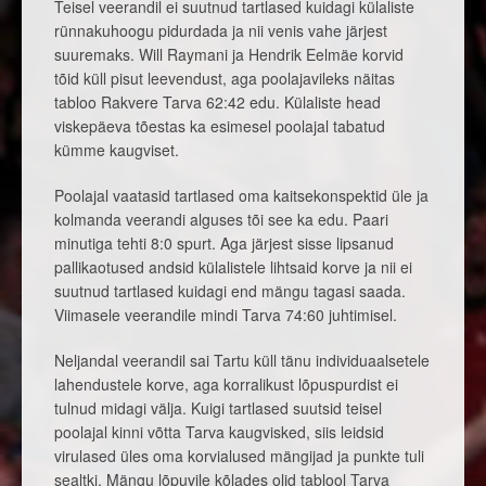
Teisel veerandil ei suutnud tartlased kuidagi külaliste
rünnakuhoogu pidurdada ja nii venis vahe järjest
suuremaks. Will Raymani ja Hendrik Eelmäe korvid
tõid küll pisut leevendust, aga poolajavileks näitas
tabloo Rakvere Tarva 62:42 edu. Külaliste head
viskepäeva tõestas ka esimesel poolajal tabatud
kümme kaugviset.
Poolajal vaatasid tartlased oma kaitsekonspektid üle ja
kolmanda veerandi alguses tõi see ka edu. Paari
minutiga tehti 8:0 spurt. Aga järjest sisse lipsanud
pallikaotused andsid külalistele lihtsaid korve ja nii ei
suutnud tartlased kuidagi end mängu tagasi saada.
Viimasele veerandile mindi Tarva 74:60 juhtimisel.
Neljandal veerandil sai Tartu küll tänu individuaalsetele
lahendustele korve, aga korralikust lõpuspurdist ei
tulnud midagi välja. Kuigi tartlased suutsid teisel
poolajal kinni võtta Tarva kaugvisked, siis leidsid
virulased üles oma korvialused mängijad ja punkte tuli
sealtki. Mängu lõpuvile kõlades olid tablool Tarva