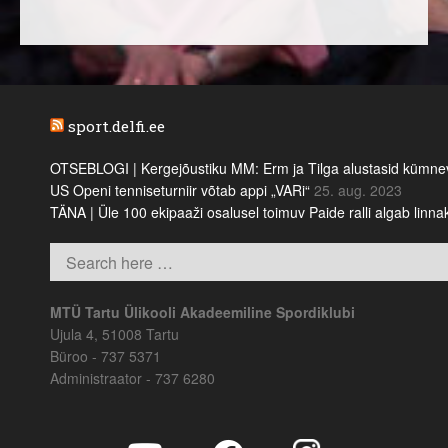
sport.delfi.ee
OTSEBLOGI | Kergejõustiku MM: Erm ja Tilga alustasid kümnevõi
US Openi tenniseturniir võtab appi „VARi“
25. aug. 2023
TÄNA | Üle 100 ekipaaži osalusel toimuv Paide ralli algab linn
MTÜ Tartu Ülikooli Akadeemiline Spordiklubi
Ujula 4, 51008 Tartu
Büroo - 737 5371
Administraator - 737 6280