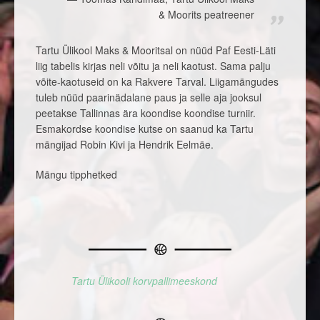
& Moorits peatreener
Tartu Ülikool Maks & Mooritsal on nüüd Paf Eesti-Läti
liig tabelis kirjas neli võitu ja neli kaotust. Sama palju
võite-kaotuseid on ka Rakvere Tarval. Liigamängudes
tuleb nüüd paarinädalane paus ja selle aja jooksul
peetakse Tallinnas ära koondise koondise turniir.
Esmakordse koondise kutse on saanud ka Tartu
mängijad Robin Kivi ja Hendrik Eelmäe.
Mängu tipphetked
Tartu Ülikooli korvpallimeeskond