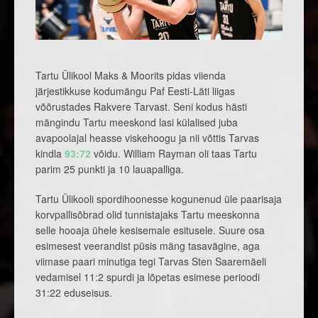
Tartu Ülikool Maks & Moorits pidas viienda
järjestikkuse kodumängu Paf Eesti-Läti liigas
võõrustades Rakvere Tarvast. Seni kodus hästi
mängindu Tartu meeskond lasi külalised juba
avapoolajal heasse viskehoogu ja nii võttis Tarvas
kindla
93:72
võidu. William Rayman oli taas Tartu
parim 25 punkti ja 10 lauapalliga.
Tartu Ülikooli spordihoonesse kogunenud üle paarisaja
korvpallisõbrad olid tunnistajaks Tartu meeskonna
selle hooaja ühele kesisemale esitusele. Suure osa
esimesest veerandist püsis mäng tasavägine, aga
viimase paari minutiga tegi Tarvas Sten Saaremäeli
vedamisel 11:2 spurdi ja lõpetas esimese perioodi
31:22 eduseisus.