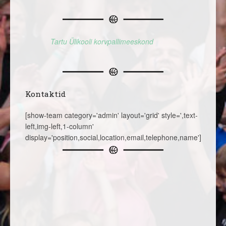
Tartu Ülikooli korvpallimeeskond
Kontaktid
[show-team category='admin' layout='grid' style=',text-
left,img-left,1-column'
display='position,social,location,email,telephone,name']