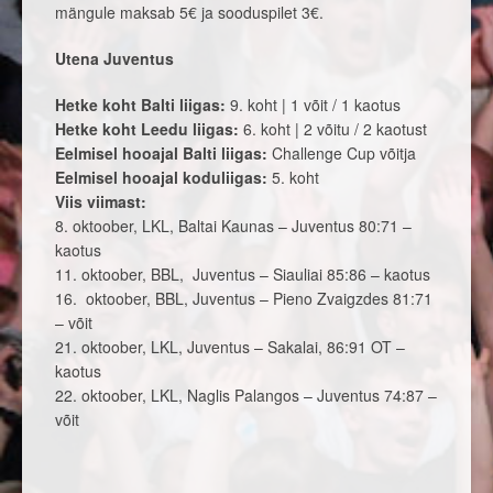
mängule maksab 5€ ja sooduspilet 3€.
Utena Juventus
Hetke koht Balti liigas:
9. koht | 1 võit / 1 kaotus
Hetke koht Leedu liigas:
6. koht | 2 võitu / 2 kaotust
Eelmisel hooajal Balti liigas:
Challenge Cup võitja
Eelmisel hooajal koduliigas:
5. koht
Viis viimast:
8. oktoober, LKL, Baltai Kaunas – Juventus 80:71 –
kaotus
11. oktoober, BBL, Juventus – Siauliai 85:86 – kaotus
16. oktoober, BBL, Juventus – Pieno Zvaigzdes 81:71
– võit
21. oktoober, LKL, Juventus – Sakalai, 86:91 OT –
kaotus
22. oktoober, LKL, Naglis Palangos – Juventus 74:87 –
võit