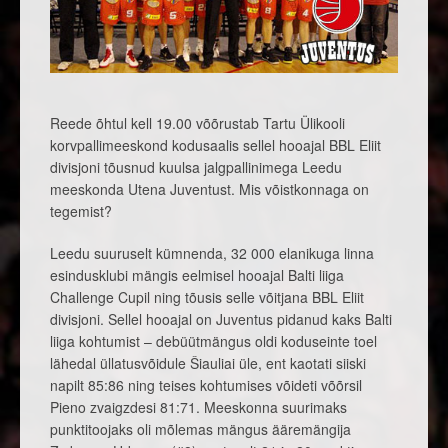
Reede õhtul kell 19.00 võõrustab Tartu Ülikooli
korvpallimeeskond kodusaalis sellel hooajal BBL Eliit
divisjoni tõusnud kuulsa jalgpallinimega Leedu
meeskonda Utena Juventust. Mis võistkonnaga on
tegemist?
Leedu suuruselt kümnenda, 32 000 elanikuga linna
esindusklubi mängis eelmisel hooajal Balti liiga
Challenge Cupil ning tõusis selle võitjana BBL Eliit
divisjoni. Sellel hooajal on Juventus pidanud kaks Balti
liiga kohtumist – debüütmängus oldi koduseinte toel
lähedal üllatusvõidule Šiauliai üle, ent kaotati siiski
napilt 85:86 ning teises kohtumises võideti võõrsil
Pieno zvaigzdesi 81:71. Meeskonna suurimaks
punktitoojaks oli mõlemas mängus ääremängija