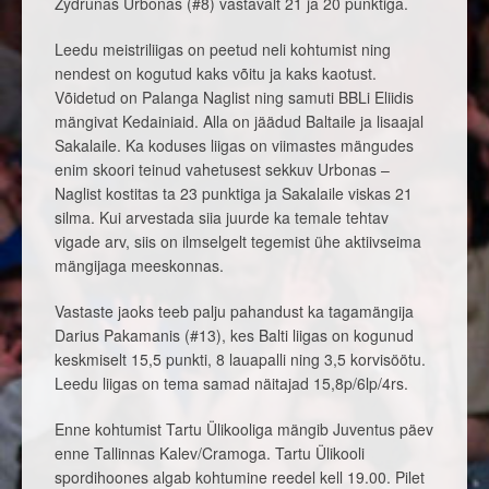
Zydrunas Urbonas (#8) vastavalt 21 ja 20 punktiga.
Leedu meistriliigas on peetud neli kohtumist ning
nendest on kogutud kaks võitu ja kaks kaotust.
Võidetud on Palanga Naglist ning samuti BBLi Eliidis
mängivat Kedainiaid. Alla on jäädud Baltaile ja lisaajal
Sakalaile. Ka koduses liigas on viimastes mängudes
enim skoori teinud vahetusest sekkuv Urbonas –
Naglist kostitas ta 23 punktiga ja Sakalaile viskas 21
silma. Kui arvestada siia juurde ka temale tehtav
vigade arv, siis on ilmselgelt tegemist ühe aktiivseima
mängijaga meeskonnas.
Vastaste jaoks teeb palju pahandust ka tagamängija
Darius Pakamanis (#13), kes Balti liigas on kogunud
keskmiselt 15,5 punkti, 8 lauapalli ning 3,5 korvisöötu.
Leedu liigas on tema samad näitajad 15,8p/6lp/4rs.
Enne kohtumist Tartu Ülikooliga mängib Juventus päev
enne Tallinnas Kalev/Cramoga. Tartu Ülikooli
spordihoones algab kohtumine reedel kell 19.00. Pilet