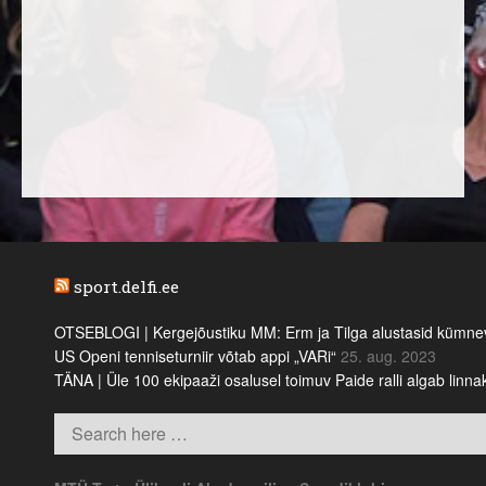
sport.delfi.ee
OTSEBLOGI | Kergejõustiku MM: Erm ja Tilga alustasid kümnevõi
US Openi tenniseturniir võtab appi „VARi“
25. aug. 2023
TÄNA | Üle 100 ekipaaži osalusel toimuv Paide ralli algab linn