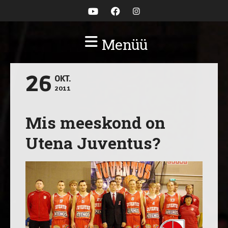
Menüü
26
OKT.
2011
Mis meeskond on
Utena Juventus?