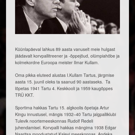
Küünlapäeval lahkus 89 aasta vanuselt meie hulgast
jäädavalt korvpallitreener ja -õppejõud, olümpiahõbe ja
kolmekordne Euroopa meister Ilmar Kullam.
Oma pikka eluteed alustas I.Kullam Tartus, järgmise
aasta 15. juunil oleks ta saanud 90 aastaseks. Ta
lõpetas 1941 Tartu 4. Keskkooli ja 1959 kaugõppes
TRÜ KKT.
Sportima hakkas Tartu 15. algkoolis õpetaja Artur
Kingu innustusel, mängis 1932–40 Tartu jalgpalliklubi
Tulevik noortemeeskonnas Rudolf Redeli
juhendamisel. Korvpalli hakkas mängima 1938 Edgar
Naaritsa moodustatud Kalevi meeskonnas. Andeka