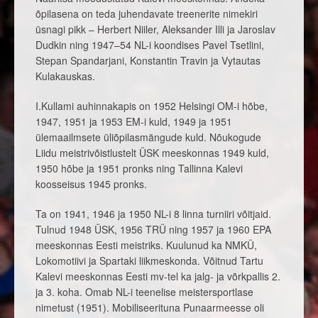
õpilasena on teda juhendavate treenerite nimekiri
üsnagi pikk – Herbert Niiler, Aleksander Illi ja Jaroslav
Dudkin ning 1947–54 NL-i koondises Pavel Tsetlini,
Stepan Spandarjani, Konstantin Travin ja Vytautas
Kulakauskas.
I.Kullami auhinnakapis on 1952 Helsingi OM-i hõbe,
1947, 1951 ja 1953 EM-i kuld, 1949 ja 1951
ülemaailmsete üliõpilasmängude kuld. Nõukogude
Liidu meistrivõistlustelt ÜSK meeskonnas 1949 kuld,
1950 hõbe ja 1951 pronks ning Tallinna Kalevi
koosseisus 1945 pronks.
Ta on 1941, 1946 ja 1950 NL-i 8 linna turniiri võitjaid.
Tulnud 1948 ÜSK, 1956 TRÜ ning 1957 ja 1960 EPA
meeskonnas Eesti meistriks. Kuulunud ka NMKÜ,
Lokomotiivi ja Spartaki liikmeskonda. Võitnud Tartu
Kalevi meeskonnas Eesti mv-tel ka jalg- ja võrkpallis 2.
ja 3. koha. Omab NL-i teenelise meistersportlase
nimetust (1951). Mobiliseerituna Punaarmeesse oli