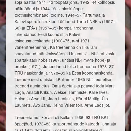
sõja-aastail 1941–42 tööpataljonis, 1942–44 kolhoosis
põllutöödel ja 1944 Tšeljabinski õppe-
tootmiskombinaadi tööline. 1944–57 Tartumaa ja
Kalevi spordiinstruktor. Töötanud Tartu LNSK-s (1957–
60) ja EPA-s (1957–65) korvpallitreenerina,
juhendanud Eesti koondist ja Kalevi
esindusmeeskonda (1960–75, a-ni 1971
vanemtreenerina). Ka treenerina on I.Kullam
saavutanud märkimisväärseid tulemusi – NL-i rahvaste
spartakiaadi hõbe (1967, ühtlasi NL-i mv-te hõbe) ja
pronks (1971). Juhendanud teise treenerina 1978–87
TRÜ naiskonda ja 1978–85 ka Eesti koondnaiskonda.
Teenete eest omistati I.Kullamile 1965 NL-i teenelise
treeneri aunimetus. Oma õpetajaks peavad teda Mart
Laga, Anatoli Krikun, Aleksei Tammiste, Kalle Ilves,
Heino ja Arvo Lill, Jaan Lentsius, Pärtel Mettig, Ülo
Laumets, Avo Jans, Heino Villemson, Arne Laos jpt.
Treeneriameti kõrvalt oli Kullam 1966–93 TRÜ KKT
õppejõud, 1973–83 ka sportmängude kateedri juhataja
(a-st 1973 dotsent). Koostanud korvpallialaseid