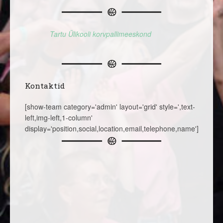
Tartu Ülikooli korvpallimeeskond
Kontaktid
[show-team category='admin' layout='grid' style=',text-
left,img-left,1-column'
display='position,social,location,email,telephone,name']