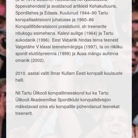
õppevahendeid ja avaldanud artikleid Kehakultuuris,
Spordilehes ja Edasis. Kuulunud 1944–90 Tartu
korvpallisektsiooni juhatusse ja 1960–86
Korvpalliföderatsiooni presiidiumi, sh treenerite
nõukogu esimehena. Kalevi auliige (1964) ja Tartu
aukodanik (1996). Eest Vabariik hindas tema teeneid
Valgetähe V klassi teenetemärgiga (1997), ta on riikliku
spordi elutööpreemia (1998) ja Ausa mängu auhinna
omanik (2002).
2010. aastal valiti Ilmar Kullam Eesti korvpalli kuulsuste
halli.
Nii Tartu Ülikooli korvpallimeeskond kui ka Tartu
Ülikooli Akadeemilise Spordiklubi korvpallidivisjon
mälestavad oma elu korvpallile pühendanud teenekat
treenerit.