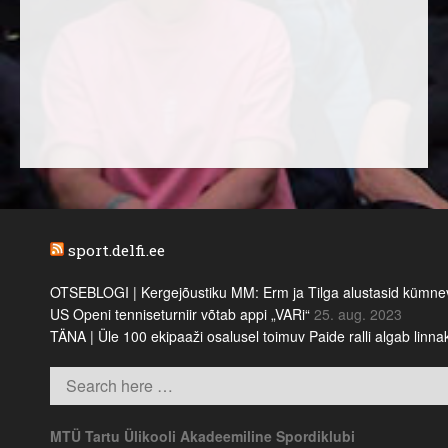
sport.delfi.ee
OTSEBLOGI | Kergejõustiku MM: Erm ja Tilga alustasid kümnevõi
US Openi tenniseturniir võtab appi „VARi“
25. aug. 2023
TÄNA | Üle 100 ekipaaži osalusel toimuv Paide ralli algab linn
MTÜ Tartu Ülikooli Akadeemiline Spordiklubi