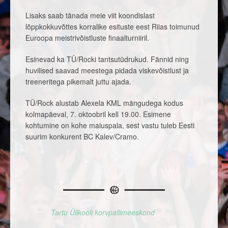
Lisaks saab tänada meie viit koondislast
lõppkokkuvõttes korralike esituste eest Riias toimunud
Euroopa meistrivõistluste finaalturniiril.
Esinevad ka TÜ/Rocki tantsutüdrukud. Fännid ning
huvilised saavad meestega pidada viskevõistlust ja
treeneritega pikemalt juttu ajada.
TÜ/Rock alustab Alexela KML mängudega kodus
kolmapäeval, 7. oktoobril kell 19.00. Esimene
kohtumine on kohe maiuspala, sest vastu tuleb Eesti
suurim konkurent BC Kalev/Cramo.
Tartu Ülikooli korvpallimeeskond