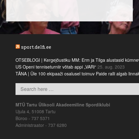
sport.delfi.ee
OTSEBLOGI | Kergejõustiku MM: Erm ja Tilga alustasid kümnevõi
US Openi tenniseturniir võtab appi „VARi“
25. aug. 2023
TÄNA | Üle 100 ekipaaži osalusel toimuv Paide ralli algab linn
MTÜ Tartu Ülikooli Akadeemiline Spordiklubi
Ujula 4, 51008 Tartu
Büroo - 737 5371
Administraator - 737 6280