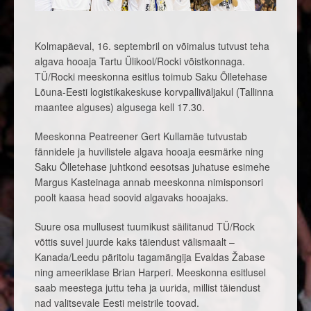
Kolmapäeval, 16. septembril on võimalus tutvust teha
algava hooaja Tartu Ülikool/Rocki võistkonnaga.
TÜ/Rocki meeskonna esitlus toimub Saku Õlletehase
Lõuna-Eesti logistikakeskuse korvpalliväljakul (Tallinna
maantee alguses) algusega kell 17.30.
Meeskonna Peatreener Gert Kullamäe tutvustab
fännidele ja huvilistele algava hooaja eesmärke ning
Saku Õlletehase juhtkond eesotsas juhatuse esimehe
Margus Kasteinaga annab meeskonna nimisponsori
poolt kaasa head soovid algavaks hooajaks.
Suure osa mullusest tuumikust säilitanud TÜ/Rock
võttis suvel juurde kaks täiendust välismaalt –
Kanada/Leedu päritolu tagamängija Evaldas Žabase
ning ameeriklase Brian Harperi. Meeskonna esitlusel
saab meestega juttu teha ja uurida, millist täiendust
nad valitsevale Eesti meistrile toovad.