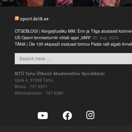
sport.delfi.ee
OTSEBLOGI | Kergejõustiku MM: Erm ja Tilga alustasid kümnevõi
US Openi tenniseturniir võtab appi „VARi“
25. aug. 2023
TÄNA | Üle 100 ekipaaži osalusel toimuv Paide ralli algab linn
MTÜ Tartu Ülikooli Akadeemiline Spordiklubi
Ujula 4, 51008 Tartu
Büroo - 737 5371
Administraator - 737 6280