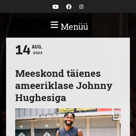
Menüü
14
AUG.
2023
Meeskond täienes
ameeriklase Johnny
Hughesiga