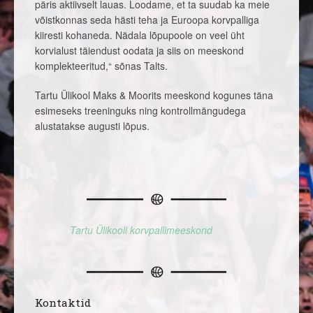
päris aktiivselt lauas. Loodame, et ta suudab ka meie
võistkonnas seda hästi teha ja Euroopa korvpalliga
kiiresti kohaneda. Nädala lõpupoole on veel üht
korvialust täiendust oodata ja siis on meeskond
komplekteeritud,“ sõnas Talts.
Tartu Ülikool Maks & Moorits meeskond kogunes täna
esimeseks treeninguks ning kontrollmängudega
alustatakse augusti lõpus.
Tartu Ülikooli korvpallimeeskond
Kontaktid