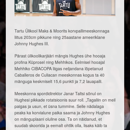
Tartu Ülikool Maks & Moorits korvpallimeeskonnaga
liitus 203cm pikkune ning 25aastane ameeriklane
Johnny Hughes III.
Pärast ülikoolikarjääri mängis Hughes ühe hooaja
profina Küprosel ning Mehhikos. Eelmisel hooajal
Mehhiko CIBACOPA liigas neljandana lõpetanud
Caballeros de Culiacan meeskonnas kogus ta 40
mänguga keskmiselt 15,6 punkti ja 7,2 lauapalli.
Meeskonna spordidirektor Janar Taltsi sõnul on
Hughesi pikkade rotatsioonis suur roll. „Tagaliin on meil
paigas ja usun, et üsna tummine. Selle nädalaga
peaks ka korvialune paika saama ja Johnny Hughes
on mänguplaani oluline osa. Ta on näidanud, et
suudab skoorida ja eemalt ohtlik olla, lisaks käib ta