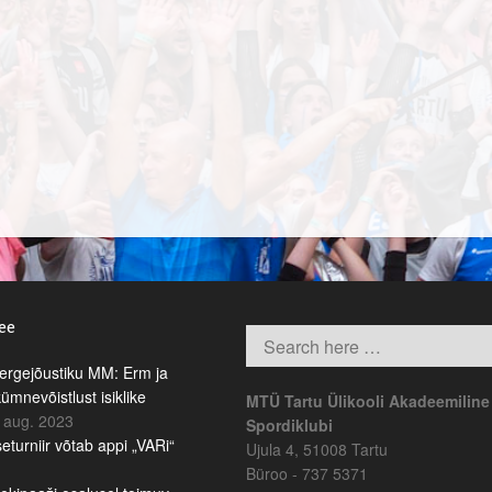
.ee
rgejõustiku MM: Erm ja
kümnevõistlust isiklike
MTÜ Tartu Ülikooli Akadeemiline
 aug. 2023
Spordiklubi
eturniir võtab appi „VARi“
Ujula 4, 51008 Tartu
Büroo - 737 5371