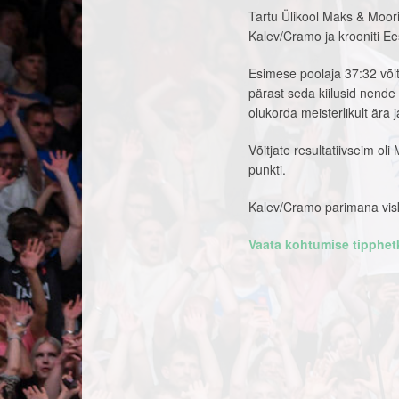
Tartu Ülikool Maks & Moori
Kalev/Cramo ja krooniti Eest
Esimese poolaja 37:32 võit
pärast seda kiilusid nende 
olukorda meisterlikult ära 
Võitjate resultatiivseim o
punkti.
Kalev/Cramo parimana viska
Vaata kohtumise tipphet