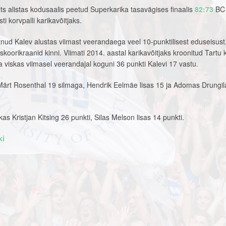
ts alistas kodusaalis peetud Superkarika tasavägises finaalis
82:73
BC
i korvpalli karikavõitjaks.
nud Kalev alustas viimast veerandaega veel 10-punktilisest eduseisust,
skoorikraanid kinni. Viimati 2014. aastal karikavõitjaks kroonitud Tartu
ja viskas viimasel veerandajal koguni 36 punkti Kalevi 17 vastu.
li Märt Rosenthal 19 silmaga, Hendrik Eelmäe lisas 15 ja Adomas Drungi
s Kristjan Kitsing 26 punkti, Silas Melson lisas 14 punkti.
ki