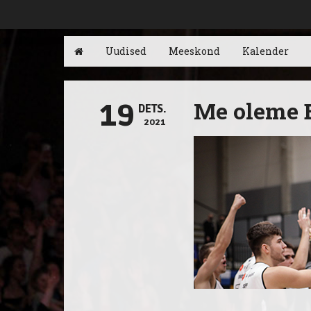
Uudised
Meeskond
Kalender
Me oleme E
19
DETS.
2021