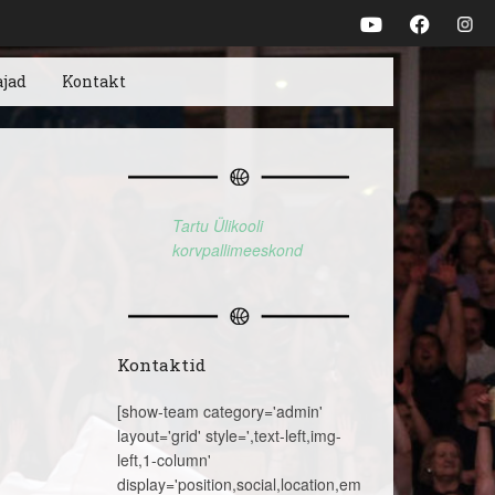
ajad
Kontakt
Tartu Ülikooli
korvpallimeeskond
Kontaktid
[show-team category='admin'
layout='grid' style=',text-left,img-
left,1-column'
display='position,social,location,email,telephone,name