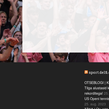
sport.delfi
OTSEBLOGI | Ke
Tilga alustasid 
rekorditega!
25.
US Openi tennis
25. aug. 2023