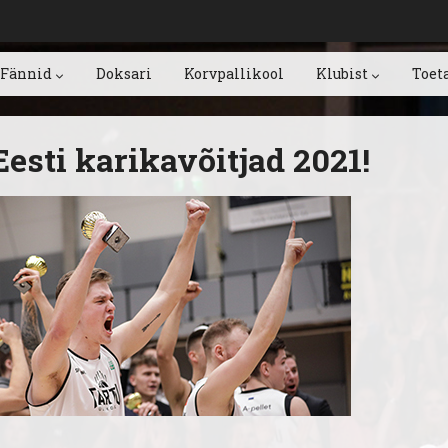
Fännid
Doksari
Korvpallikool
Klubist
Toet
esti karikavõitjad 2021!