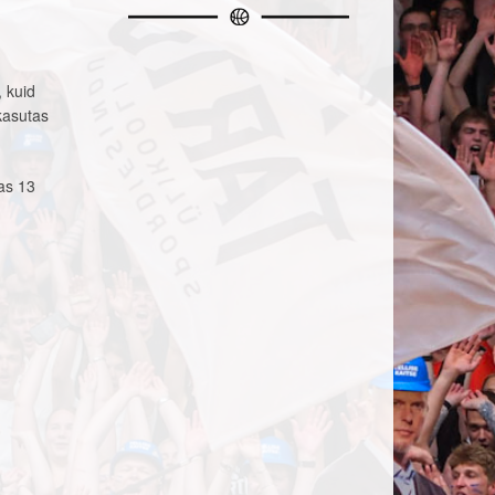
 kuid
 kasutas
las 13