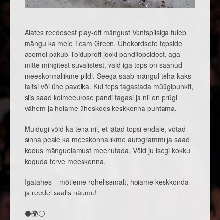
Alates reedesest play-off mängust Ventspilsiga tuleb
mängu ka meie Team Green. Ühekordsete topside
asemel pakub Toiduproff jooki panditopsidest, aga
mitte mingitest suvalistest, vaid iga tops on saanud
meeskonnaliikme pildi. Seega saab mängul teha kaks
taltsi või ühe pavelka. Kui tops tagastada müügipunkti,
siis saad kolmeeurose pandi tagasi ja nii on prügi
vähem ja hoiame üheskoos keskkonna puhtama.
Muidugi võid ka teha nii, et jätad topsi endale, võtad
sinna peale ka meeskonnaliikme autogrammi ja saad
kodus mänguelamust meenutada. Võid ju isegi kokku
koguda terve meeskonna.
Igatahes – mõtleme rohelisemalt, hoiame keskkonda
ja reedel saalis näeme!
⚫🌍⚪