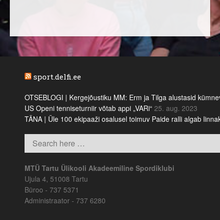
sport.delfi.ee
OTSEBLOGI | Kergejõustiku MM: Erm ja Tilga alustasid kümnevõi
US Openi tenniseturniir võtab appi „VARi“
25. aug. 2023
TÄNA | Üle 100 ekipaaži osalusel toimuv Paide ralli algab linn
MTÜ Tartu Ülikooli Akadeemiline Spordiklubi
Ujula 4, 51008 Tartu
Büroo - 737 5371
Administraator - 737 6280