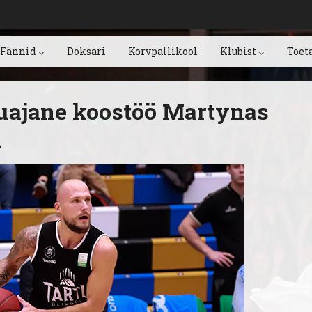
Fännid
Doksari
Korvpallikool
Klubist
Toet
uajane koostöö Martynas
a