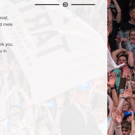
eost,
id meie
nk you,
u in