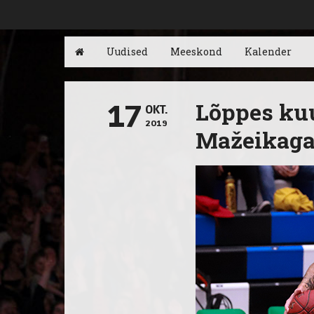
Uudised
Meeskond
Kalender
Lõppes ku
17
OKT.
2019
Mažeikag