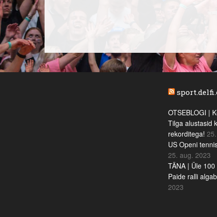
sport.delfi
OTSEBLOGI | Ke
Tilga alustasid 
rekorditega!
25.
US Openi tennis
25. aug. 2023
TÄNA | Üle 100 
Paide ralli alga
2023