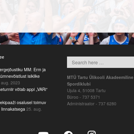
.ee
rgejõustiku MM: Erm ja
kümnevõistlust isiklike
MTÜ Tartu Ülikooli Akadeemiline
 aug. 2023
Spordiklubi
eturniir võtab appi „VARi“
Ujula 4, 51008 Tartu
Büroo - 737 5371
ekipaaži osalusel toimuv
Administraator - 737 6280
b linnakatsega
25. aug.