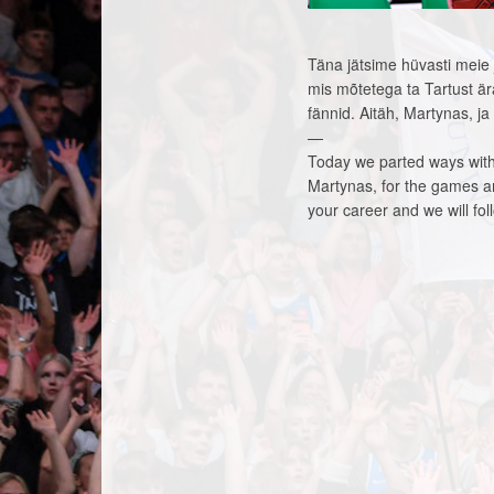
Täna jätsime hüvasti meie
mis mõtetega ta Tartust är
fännid. Aitäh, Martynas, ja
—
Today we parted ways wit
Martynas, for the games an
your career and we will fo