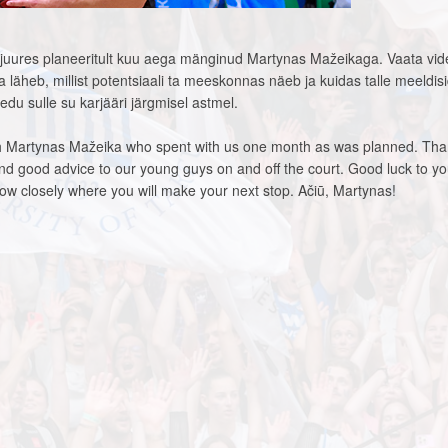
 juures planeeritult kuu aega mänginud Martynas Mažeikaga. Vaata vid
a läheb, millist potentsiaali ta meeskonnas näeb ja kuidas talle meeldis
 edu sulle su karjääri järgmisel astmel.
h Martynas Mažeika who spent with us one month as was planned. Tha
d good advice to our young guys on and off the court. Good luck to yo
llow closely where you will make your next stop. Ačiū, Martynas!