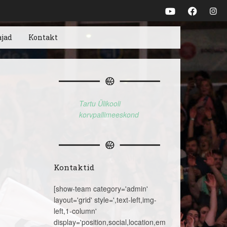
ajad
Kontakt
Tartu Ülikooli
korvpallimeeskond
Kontaktid
[show-team category='admin'
layout='grid' style=',text-left,img-
left,1-column'
display='position,social,location,email,telephone,name