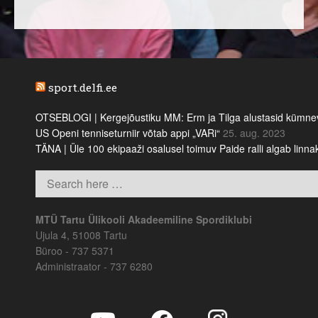
sport.delfi.ee
OTSEBLOGI | Kergejõustiku MM: Erm ja Tilga alustasid kümnevõi
US Openi tenniseturniir võtab appi „VARi“
25. aug. 2023
TÄNA | Üle 100 ekipaaži osalusel toimuv Paide ralli algab linn
MTÜ Tartu Ülikooli Akadeemiline Spordiklubi
Ujula 4, 51008 Tartu
Büroo - 737 5371
Administraator - 737 6280