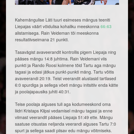
Kahemängulise Läti tuuri esimeses mängus teeniti
Liepajas väärt võidulisa kohaliku meeskonna
66:63
alistamisega. Rain Veideman tõi meeskonna
resultatiivseimana 21 punkti.
Tasavägist avaveerandit kontrollis pigem Liepaja ning
pääses mängu 14:8 juhtima. Rain Veidemani viis
punkti ja Rando Roosi kolmene tõid Tartu aga mängu
tagasi ja edasi jätkus punkt-punkti mäng. Tartu võitis
avaveerandi 20:19. Teist veerandit alustasid tartlased
6:0 spurdiga ja sellega võeti mängu initsitiiv enda kätte
ja poolajapausiks juhiti 40:31.
Teise poolaja alguses tuli aga kodumeeskond oma
liidri Kristaps Kilpsi vedamisel mängu tagasi ja enne
viimast veerandit pääses Liepaja 51:49 ette. Mängu
saatuse otsustas neljanda veerandi alguses Tartu 7:0
spurt ja sellega saadi piisav edu mängu võitmiseks.