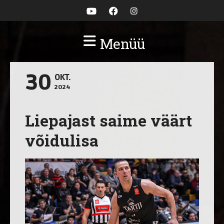
Menüü
30
OKT.
2024
Liepajast saime väärt
võidulisa