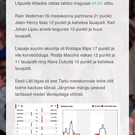
Lõpuvile kõlades näitas tabloo magusat
66:63
võitu.
Rain Veideman tõi meeskonna parimana 21 punkti.
Jalen Henry lisas 12 punkti ja kaheksa lauapalli. Karl
Johan Lipsu arvele kogunes 10 punkti ja kuus
lauapalli.
Liepaja suurim skoorija oli Kristaps Kilps 17 punkti ja
viie korvisööduga. Rodijs Macoha viskas 12 punkti ja
11 lauapalli ning Klavs Dubults 10 punkti ja kaheksa
lauapalli.
Eesti-Läti liigas oli see Tartu meeskonnale teine võit
kolme kaotuse kõrval. Järgmise mängu peavad
tartlased reedel Ventspilsiga võõrsil.