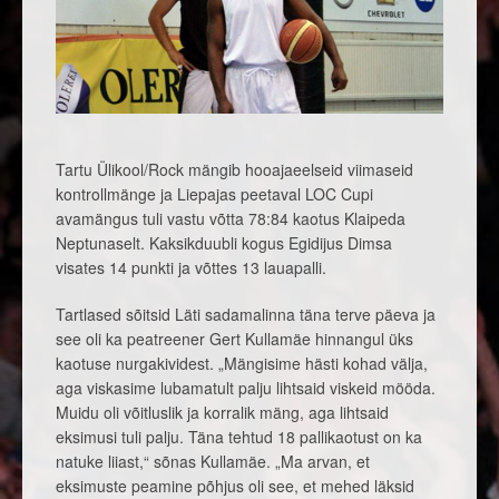
Tartu Ülikool/Rock mängib hooajaeelseid viimaseid
kontrollmänge ja Liepajas peetaval LOC Cupi
avamängus tuli vastu võtta 78:84 kaotus Klaipeda
Neptunaselt. Kaksikduubli kogus Egidijus Dimsa
visates 14 punkti ja võttes 13 lauapalli.
Tartlased sõitsid Läti sadamalinna täna terve päeva ja
see oli ka peatreener Gert Kullamäe hinnangul üks
kaotuse nurgakividest. „Mängisime hästi kohad välja,
aga viskasime lubamatult palju lihtsaid viskeid mööda.
Muidu oli võitluslik ja korralik mäng, aga lihtsaid
eksimusi tuli palju. Täna tehtud 18 pallikaotust on ka
natuke liiast,“ sõnas Kullamäe. „Ma arvan, et
eksimuste peamine põhjus oli see, et mehed läksid