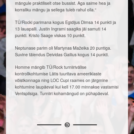
mängule praktiliselt otse bussist. Aga saime hea ja
korraliku mängu ja sellega tuleb rahul olla.“
TÜ/Rocki parimana kogus Egidijus Dimsa 14 punkti ja
13 lauapalli. Justin Ingrami saagiks jäi samuti 14
punkti. Kristo Saage viskas 10 punkit.
Neptunase parim oli Martynas Mažeika 20 puntiga.
Suvine täiendus Deividas Gailius kogus 14 punkti.
Homme mängib TÜ/Rock turniirivälise
kontrollkohtumise Lätis tuuritava ameeriklaste
võistkonnaga ning LOC Cupi raames on järgmine
kohtumine laupäeval kui kell 17.00 minnakse vastamisi
Ventspilsiga. Turniiri kohamängud on pühapäeval.