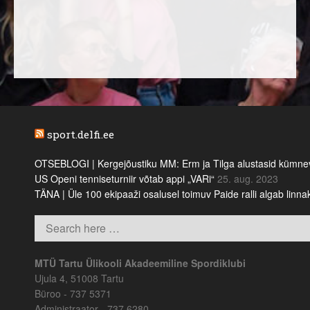
sport.delfi.ee
OTSEBLOGI | Kergejõustiku MM: Erm ja Tilga alustasid kümnevõi
US Openi tenniseturniir võtab appi „VARi“
25. aug. 2023
TÄNA | Üle 100 ekipaaži osalusel toimuv Paide ralli algab linn
MTÜ Tartu Ülikooli Akadeemiline Spordiklubi
Ujula 4, 51008 Tartu
Büroo - 737 5371
Administraator - 737 6280