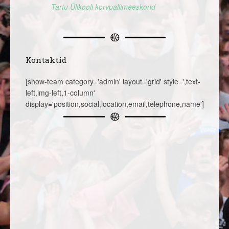
Tartu Ülikooli korvpallimeeskond
Kontaktid
[show-team category='admin' layout='grid' style=',text-
left,img-left,1-column'
display='position,social,location,email,telephone,name']