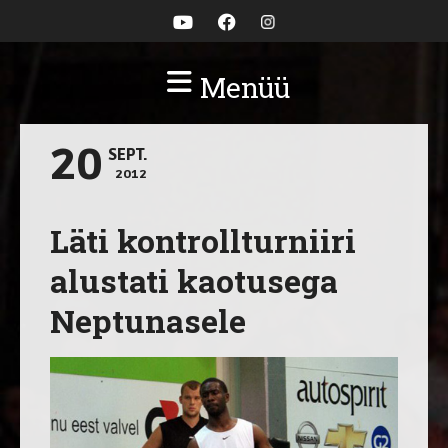
Menüü
20
SEPT.
2012
Läti kontrollturniiri
alustati kaotusega
Neptunasele