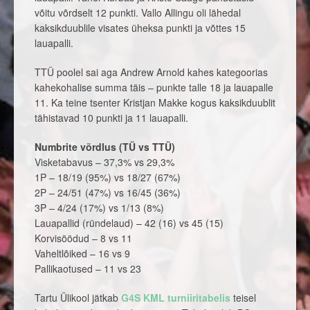
võitu võrdselt 12 punkti. Vallo Allingu oli lähedal
kaksikduublile visates üheksa punkti ja võttes 15
lauapalli.
TTÜ poolel sai aga Andrew Arnold kahes kategoorias
kahekohalise summa täis – punkte talle 18 ja lauapalle
11. Ka teine tsenter Kristjan Makke kogus kaksikduublit
tähistavad 10 punkti ja 11 lauapalli.
Numbrite võrdlus (TÜ vs TTÜ)
Visketabavus – 37,3% vs 29,3%
1P – 18/19 (95%) vs 18/27 (67%)
2P – 24/51 (47%) vs 16/45 (36%)
3P – 4/24 (17%) vs 1/13 (8%)
Lauapallid (ründelaud) – 42 (16) vs 45 (15)
Korvisöödud – 8 vs 11
Vaheltlõiked – 16 vs 9
Pallikaotused – 11 vs 23
Tartu Ülikool jätkab
G4S KML turniiritabelis
teisel