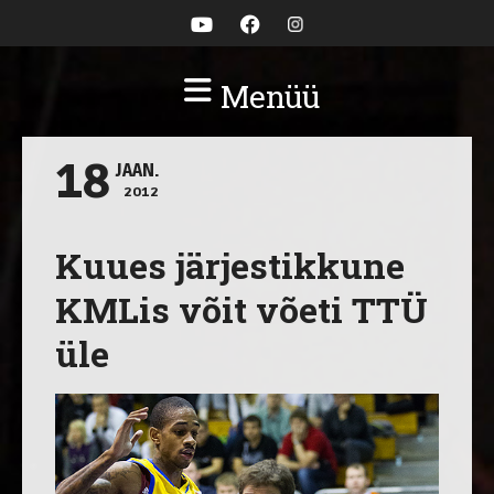
Menüü
18
JAAN.
2012
Kuues järjestikkune
KMLis võit võeti TTÜ
üle