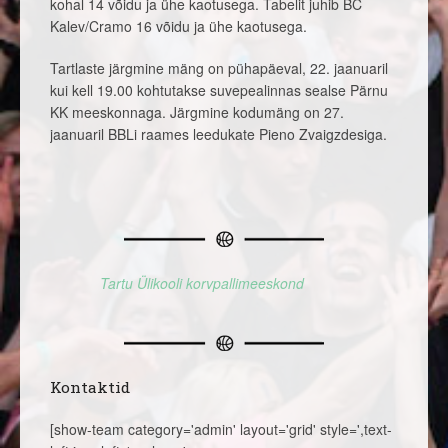
kohal 14 võidu ja ühe kaotusega. Tabelit juhib BC
Kalev/Cramo 16 võidu ja ühe kaotusega.
Tartlaste järgmine mäng on pühapäeval, 22. jaanuaril
kui kell 19.00 kohtutakse suvepealinnas sealse Pärnu
KK meeskonnaga. Järgmine kodumäng on 27.
jaanuaril BBLi raames leedukate Pieno Zvaigzdesiga.
Tartu Ülikooli korvpallimeeskond
Kontaktid
[show-team category='admin' layout='grid' style=',text-