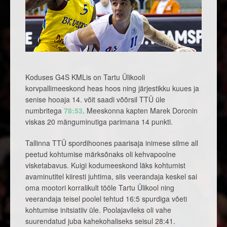
Koduses G4S KMLis on Tartu Ülikooli
korvpallimeeskond heas hoos ning järjestikku kuues ja
senise hooaja 14. võit saadi võõrsil TTÜ üle
numbritega
78:53
. Meeskonna kapten Marek Doronin
viskas 20 mänguminutiga parimana 14 punkti.
Tallinna TTÜ spordihoones paarisaja inimese silme all
peetud kohtumise märksõnaks oli kehvapoolne
visketabavus. Kuigi kodumeeskond läks kohtumist
avaminutitel kiiresti juhtima, siis veerandaja keskel sai
oma mootori korralikult tööle Tartu Ülikool ning
veerandaja teisel poolel tehtud 16:5 spurdiga võeti
kohtumise initsiatiiv üle. Poolajavileks oli vahe
suurendatud juba kahekohaliseks seisul 28:41.