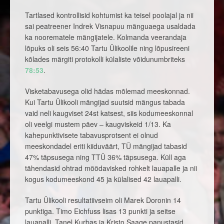
Tartlased kontrollisid kohtumist ka teisel poolajal ja nii
sai peatreener Indrek Visnapuu mänguaega usaldada
ka noorematele mängijatele. Kolmanda veerandaja
lõpuks oli seis 56:40 Tartu Ülikoolile ning lõpusireeni
kõlades märgiti protokolli külaliste võidunumbriteks
78:53
.
Visketabavusega olid hädas mõlemad meeskonnad.
Kui Tartu Ülikooli mängijad suutsid mängus tabada
vaid neli kaugviset 24st katsest, siis kodumeeskonnal
oli veelgi mustem päev – kaugviskeid 1/13. Ka
kahepunktivisete tabavusprotsent ei olnud
meeskondadel eriti kiiduväärt, TÜ mängijad tabasid
47% täpsusega ning TTÜ 36% täpsusega. Küll aga
tähendasid ohtrad möödavisked rohkelt lauapalle ja nii
kogus kodumeeskond 45 ja külalised 42 lauapalli.
Tartu Ülikooli resultatiivseim oli Marek Doronin 14
punktiga. Timo Eichfuss lisas 13 punkti ja seitse
lauapalli. Tanel Kurbas ja Kristo Saage panustasid