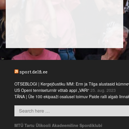
sport.delfi.ee
OTSEBLOGI | Kergejõustiku MM: Erm ja Tilga alustasid kümnevõi
US Openi tenniseturniir võtab appi „VARi“
25. aug. 2023
TÄNA | Üle 100 ekipaaži osalusel toimuv Paide ralli algab linn
MTÜ Tartu Ülikooli Akadeemiline Spordiklubi