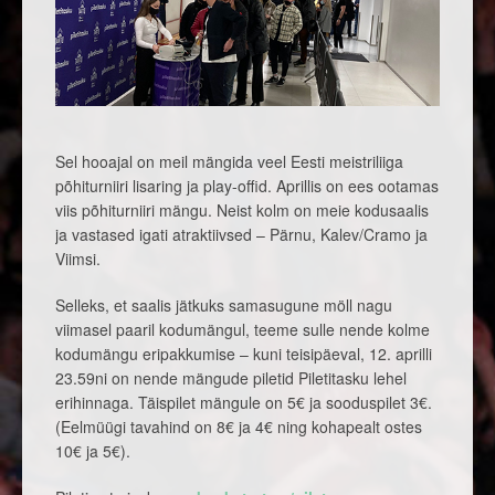
Sel hooajal on meil mängida veel Eesti meistriliiga
põhiturniiri lisaring ja play-offid. Aprillis on ees ootamas
viis põhiturniiri mängu. Neist kolm on meie kodusaalis
ja vastased igati atraktiivsed – Pärnu, Kalev/Cramo ja
Viimsi.
Selleks, et saalis jätkuks samasugune möll nagu
viimasel paaril kodumängul, teeme sulle nende kolme
kodumängu eripakkumise – kuni teisipäeval, 12. aprilli
23.59ni on nende mängude piletid Piletitasku lehel
erihinnaga. Täispilet mängule on 5€ ja sooduspilet 3€.
(Eelmüügi tavahind on 8€ ja 4€ ning kohapealt ostes
10€ ja 5€).