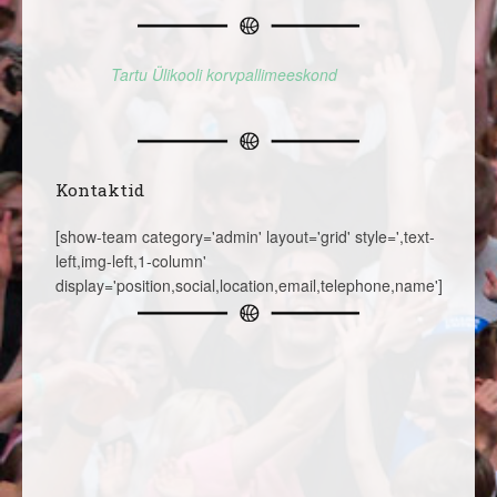
Tartu Ülikooli korvpallimeeskond
Kontaktid
[show-team category='admin' layout='grid' style=',text-
left,img-left,1-column'
display='position,social,location,email,telephone,name']