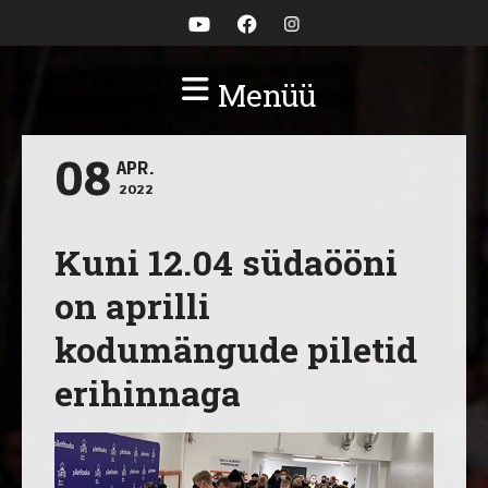
Menüü
08
APR.
2022
Kuni 12.04 südaööni
on aprilli
kodumängude piletid
erihinnaga