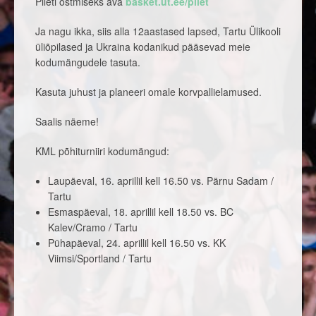
Pileti ostmiseks ava
basket.ut.ee/pilet
Ja nagu ikka, siis alla 12aastased lapsed, Tartu Ülikooli
üliõpilased ja Ukraina kodanikud pääsevad meie
kodumängudele tasuta.
Kasuta juhust ja planeeri omale korvpallielamused.
Saalis näeme!
KML põhiturniiri kodumängud:
Laupäeval, 16. aprillil kell 16.50 vs. Pärnu Sadam /
Tartu
Esmaspäeval, 18. aprillil kell 18.50 vs. BC
Kalev/Cramo / Tartu
Pühapäeval, 24. aprillil kell 16.50 vs. KK
Viimsi/Sportland / Tartu