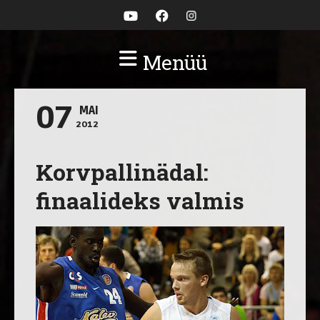
Menüü
07
MAI
2012
Korvpallinädal:
finaalideks valmis