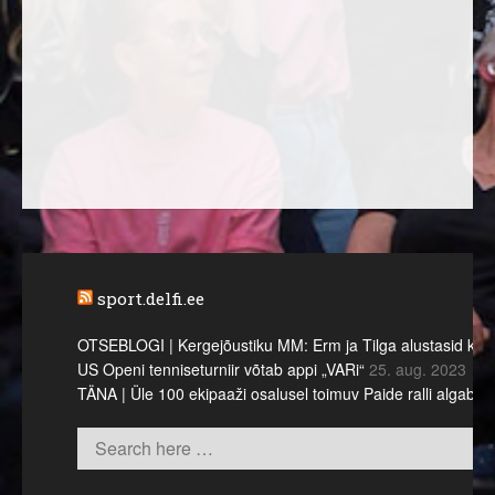
sport.delfi.ee
OTSEBLOGI | Kergejõustiku MM: Erm ja Tilga alustasid kümne
US Openi tenniseturniir võtab appi „VARi“
25. aug. 2023
TÄNA | Üle 100 ekipaaži osalusel toimuv Paide ralli algab l