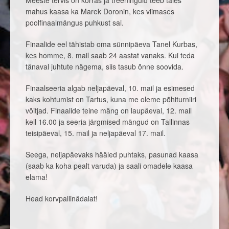
mahus kaasa ka Marek Doronin, kes viimases
poolfinaalmängus puhkust sai.
Finaalide eel tähistab oma sünnipäeva Tanel Kurbas,
kes homme, 8. mail saab 24 aastat vanaks. Kui teda
tänaval juhtute nägema, siis tasub õnne soovida.
Finaalseeria algab neljapäeval, 10. mail ja esimesed
kaks kohtumist on Tartus, kuna me oleme põhiturniiri
võitjad. Finaalide teine mäng on laupäeval, 12. mail
kell 16.00 ja seeria järgmised mängud on Tallinnas
teisipäeval, 15. mail ja neljapäeval 17. mail.
Seega, neljapäevaks hääled puhtaks, pasunad kaasa
(saab ka koha pealt varuda) ja saali omadele kaasa
elama!
Head korvpallinädalat!