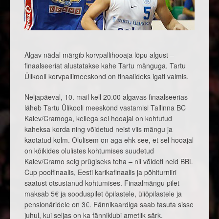
Algav nädal märgib korvpallihooaja lõpu algust –
finaalseeriat alustatakse kahe Tartu mänguga. Tartu
Ülikooli korvpallimeeskond on finaalideks igati valmis.
Neljapäeval, 10. mail kell 20.00 algavas finaalseerias
läheb Tartu Ülikooli meeskond vastamisi Tallinna BC
Kalev/Cramoga, kellega sel hooajal on kohtutud
kaheksa korda ning võidetud neist viis mängu ja
kaotatud kolm. Olulisem on aga ehk see, et sel hooajal
on kõikides olulistes kohtumises suudetud
Kalev/Cramo selg prügiseks teha – nii võideti neid BBL
Cup poolfinaalis, Eesti karikafinaalis ja põhiturniiri
saatust otsustanud kohtumises. Finaalmängu pilet
maksab 5€ ja sooduspilet õpilastele, üliõpilastele ja
pensionäridele on 3€. Fännikaardiga saab tasuta sisse
juhul, kui seljas on ka fänniklubi ametlik särk.