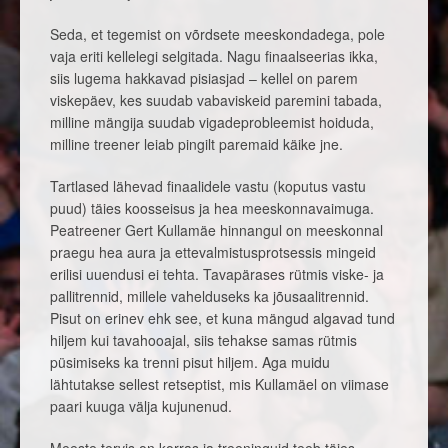
Seda, et tegemist on võrdsete meeskondadega, pole
vaja eriti kellelegi selgitada. Nagu finaalseerias ikka,
siis lugema hakkavad pisiasjad – kellel on parem
viskepäev, kes suudab vabaviskeid paremini tabada,
milline mängija suudab vigadeprobleemist hoiduda,
milline treener leiab pingilt paremaid käike jne.
Tartlased lähevad finaalidele vastu (koputus vastu
puud) täies koosseisus ja hea meeskonnavaimuga.
Peatreener Gert Kullamäe hinnangul on meeskonnal
praegu hea aura ja ettevalmistusprotsessis mingeid
erilisi uuendusi ei tehta. Tavapärases rütmis viske- ja
pallitrennid, millele vahelduseks ka jõusaalitrennid.
Pisut on erinev ehk see, et kuna mängud algavad tund
hiljem kui tavahooajal, siis tehakse samas rütmis
püsimiseks ka trenni pisut hiljem. Aga muidu
lähtutakse sellest retseptist, mis Kullamäel on viimase
paari kuuga välja kujunenud.
Meeste tervis on korras ja treeninguid teeb täies