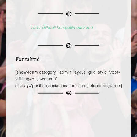
Tartu Ülikooli korvpallimeeskond
Kontaktid
[show-team category='admin' layout='grid' style=',text-
left,img-left,1-column'
display='position,social,location,email,telephone,name']