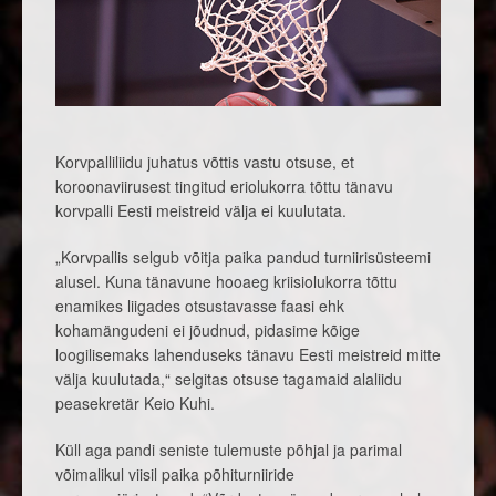
Korvpalliliidu juhatus võttis vastu otsuse, et
koroonaviirusest tingitud eriolukorra tõttu tänavu
korvpalli Eesti meistreid välja ei kuulutata.
„Korvpallis selgub võitja paika pandud turniirisüsteemi
alusel. Kuna tänavune hooaeg kriisiolukorra tõttu
enamikes liigades otsustavasse faasi ehk
kohamängudeni ei jõudnud, pidasime kõige
loogilisemaks lahenduseks tänavu Eesti meistreid mitte
välja kuulutada,“ selgitas otsuse tagamaid alaliidu
peasekretär Keio Kuhi.
Küll aga pandi seniste tulemuste põhjal ja parimal
võimalikul viisil paika põhiturniiride