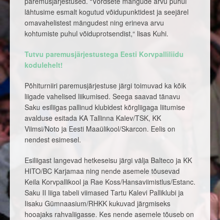
paremusjärjestused. “Võrdsete mängude arvu puhul
lähtusime esmalt kogutud võidupunktidest ja seejärel
omavahelistest mängudest ning erineva arvu
kohtumiste puhul võiduprotsendist,“ lisas Kuhi.
Tutvu paremusjärjestustega Eesti Korvpalliliidu
kodulehelt!
Põhiturniiri paremusjärjestuse järgi toimuvad ka kõik
liigade vahelised liikumised. Seega saavad tänavu
Saku esiliigas pallinud klubidest kõrgliigaga liitumise
avalduse esitada KA Tallinna Kalev/TSK, KK
Viimsi/Noto ja Eesti Maaülikool/Skarcon. Eelis on
nendest esimesel.
Esiliigast langevad hetkeseisu järgi välja Balteco ja KK
HITO/BC Karjamaa ning nende asemele tõusevad
Keila Korvpallikool ja Rae Koss/Hansaviimistlus/Estanc.
Saku II liiga tabeli viimased Tartu Kalevi Palliklubi ja
Iisaku Gümnaasium/RHKK kukuvad järgmiseks
hooajaks rahvaliigasse. Kes nende asemele tõuseb on