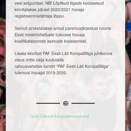
veel selgumisel. NB! Lõplikud liigade koosseisud
kinnitatakse pärast 2020/2021 hooaja
registreerimistähtaja lõppu.
Samuti arvestatakse antud paremusjärjestusi noorte
Eesti meistrivõistluste tulevase hooaja
kvalifikatsioonide asetuste koostamisel.
Lisaks kinnitati PAF Eesti-Läti Korvpalliliiga juhtkonna
otsus mitte välja kuulutada
rahvusvahelise turniiri “PAF Eesti-Läti Korvpalliliiga”
tulemusi hooajal 2019-2020.
Tartu Ülikooli korvpallimeeskond