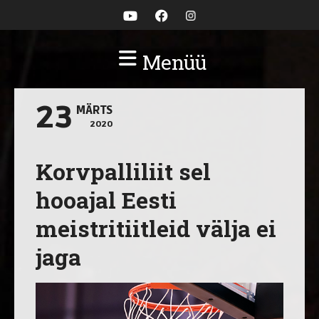
Menüü
23
MÄRTS
2020
Korvpalliliit sel
hooajal Eesti
meistritiitleid välja ei
jaga