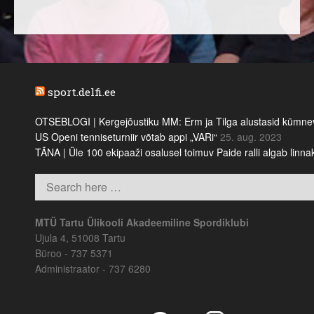
sport.delfi.ee
OTSEBLOGI | Kergejõustiku MM: Erm ja Tilga alustasid kümnevõi
US Openi tenniseturniir võtab appi „VARi“
25. aug. 2023
TÄNA | Üle 100 ekipaaži osalusel toimuv Paide ralli algab linn
MTÜ Tartu Ülikooli Akadeemiline Spordiklubi
Ujula 4, 51008 Tartu
Büroo - 737 5371
Administraator - 737 6280