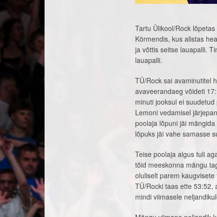
Tartu Ülikool/Rock lõpetas
Körmendis, kus alistas hea
ja võttis seitse lauapalli.
lauapalli.
TÜ/Rock sai avaminutitel h
avaveerandaeg võideti 17:1
minuti jooksul ei suudetu
Lemoni vedamisel järjepanu
poolaja lõpuni jäi mängida
lõpuks jäi vahe samasse su
Teise poolaja algus tuli ag
tõid meeskonna mängu tagas
oluliselt parem kaugvisete
TÜ/Rocki taas ette 53:52, 
mindi viimasele neljandikul