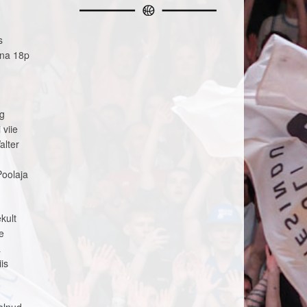
s
mana 18p
ng
 viie
alter
Poolaja
kult
e
a
is