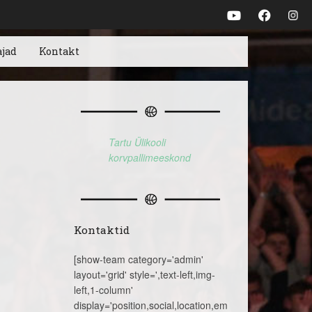
ajad
Kontakt
Tartu Ülikooli
korvpallimeeskond
Kontaktid
[show-team category='admin'
layout='grid' style=',text-left,img-
left,1-column'
display='position,social,location,email,telephone,name