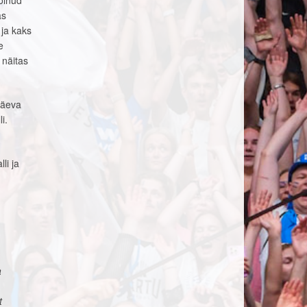
olnud
as
 ja kaks
e
 näitas
päeva
i.
li ja
a
t