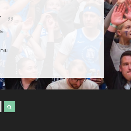
r
üks
amisi