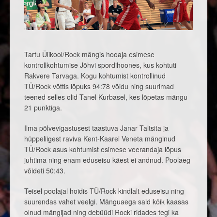
Tartu Ülikool/Rock mängis hooaja esimese
kontrollkohtumise Jõhvi spordihoones, kus kohtuti
Rakvere Tarvaga. Kogu kohtumist kontrollinud
TÜ/Rock võttis lõpuks 94:78 võidu ning suurimad
teened selles olid Tanel Kurbasel, kes lõpetas mängu
21 punktiga.
Ilma põlvevigastusest taastuva Janar Taltsita ja
hüppeliigest raviva Kent-Kaarel Veneta mänginud
TÜ/Rock asus kohtumist esimese veerandaja lõpus
juhtima ning enam eduseisu käest ei andnud. Poolaeg
võideti 50:43.
Teisel poolajal hoidis TÜ/Rock kindlalt eduseisu ning
suurendas vahet veelgi. Mänguaega said kõik kaasas
olnud mängijad ning debüüdi Rocki ridades tegi ka