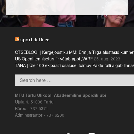
sport.delfi.ee
OTSEBLOGI | Kergejõustiku MM: Erm ja Tilga alustasid kümnevõi
US Openi tenniseturniir võtab appi „VARi“
25. aug. 2023
TÄNA | Üle 100 ekipaaži osalusel toimuv Paide ralli algab linn
MTÜ Tartu Ülikooli Akadeemiline Spordiklubi
Ujula 4, 51008 Tartu
Büroo - 737 5371
Administraator - 737 6280