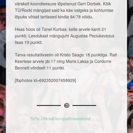
värskelt koondisesuve lõpetanud Gert Dorbek. Kõik
TÜ/Rocki mängijad said ka käe valgeks ja kohtumise
lõpuks võtsid tartlased kindla 94:78 võidu.
Heas hoos oli Tanel Kurbas, kelle arvele kanti 21
punkti. Leedukast mängujuht Augustas Peciukevicius
lisas 19 punkti.
Tarva resultatiivseim oli Kristo Saage 18 punktiga. Rait
Keerlese arvele jäi 17 ning Maris Laksa ja Cordorre
Bennett võrdselt 11 puntki.
[fbphotos id=692352007458929]
Tartu Ülikooli korvpallimeeskond