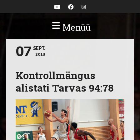
Menüü
07
SEPT.
2013
Kontrollmängus
alistati Tarvas 94:78