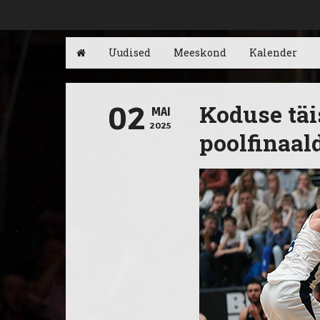
Uudised
Meeskond
Kalender
Koduse täi
02
MAI
2025
poolfinaal