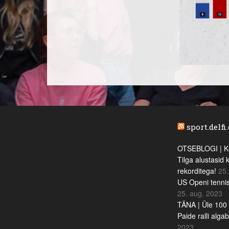
sport.delfi
OTSEBLOGI | Ke
Tilga alustasid 
rekorditega!
25.
US Openi tennis
25. aug. 2023
TÄNA | Üle 100 
Paide ralli alga
2023