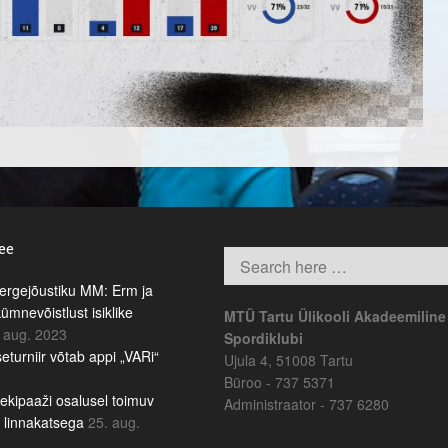
.ee
rgejõustiku MM: Erm ja
kümnevõistlust isiklike
MTÜ Tartu Ülikooli Akadeemiline
 aug. 2023
Spordiklubi
eturniir võtab appi „VARi“
Ujula 4, 51008 Tartu
Büroo - 737 5371
ekipaaži osalusel toimuv
Administraator - 737 6280
b linnakatsega
25. aug.