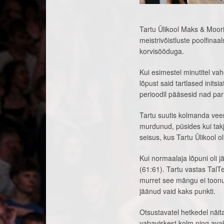
Tartu Ülikool Maks & Moori
meistrivõistluste poolfinaal
korvisööduga.
Kui esimestel minutitel v
lõpust said tartlased inits
perioodil pääsesid nad par
Tartu suutis kolmanda veer
murdunud, püsides kui tak
seisus, kus Tartu Ülikool o
Kui normaalaja lõpuni oli j
(61:61). Tartu vastas TalT
murret see mängu ei toonud
jäänud vaid kaks punkti.
Otsustavatel hetkedel näita
vabaviskest kolm ning ava