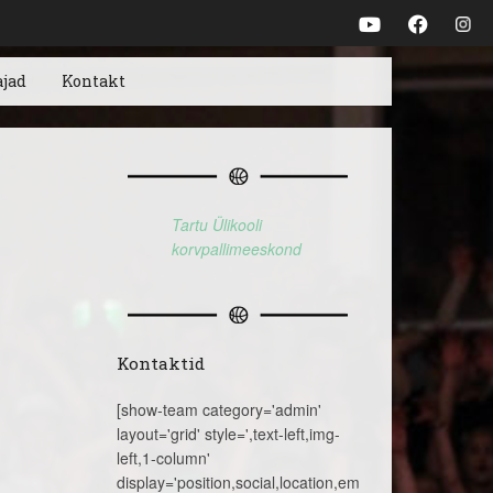
ajad
Kontakt
Tartu Ülikooli
korvpallimeeskond
Kontaktid
[show-team category='admin'
layout='grid' style=',text-left,img-
left,1-column'
display='position,social,location,email,telephone,name