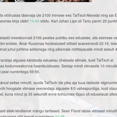
ts võõrustas täismaja üle 2100 inimese ees TalTech/Alexelat ning sai E
seerias kirja väärt
74:69
võidu. Karl Johan Lips oli Tartu parim 20 punkti
ahetasid meeskonnad 2156-pealise publiku ees eduseise, siis esimese v
iatiivi endale. Aivar Kuusmaa hoolealused võitsid avaveerandi 22:19, teis
imal juhul juhtima seitsmega ning pikemale mõttepausile mindi seisult 
andaja alguses käristada eduseisu üheksale silmale, kuid TalTech ei
jas kodumeeskonna haardeulatuses. Sestap mindi viimasele 10 minutil
li peal numbritega 59:55.
äänud seitse minutit, suutis TalTech üle pika aja tuua tabloole viiginumb
echi hoogsale viimase veerandaja algusele 8:0 vahespurdiga, kuid otsu
, kuna minut ja 35 sekundit enne kohtumise lõppu oli eduseisust alles
sid siiski kindlamat mängu tartlased. Sean Flood tabas viimasel minutil
kohtumise võit teeniti numbritega
74:69
.