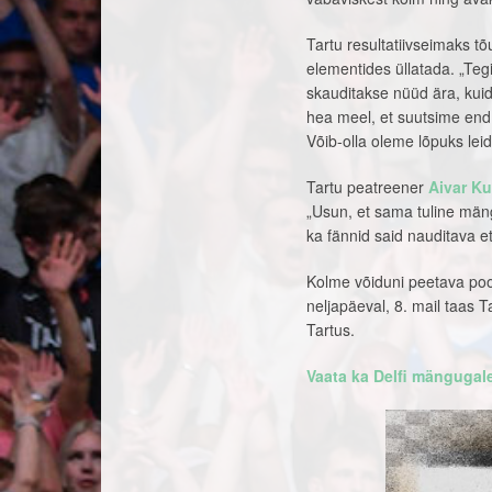
Tartu resultatiivseimaks tõ
elementides üllatada. „Teg
skauditakse nüüd ära, kui
hea meel, et suutsime end k
Võib-olla oleme lõpuks leidn
Tartu peatreener
Aivar Ku
„Usun, et sama tuline mäng
ka fännid said nauditava e
Kolme võiduni peetava poo
neljapäeval, 8. mail taas T
Tartus.
Vaata ka Delfi mängugale