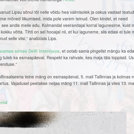
usnud Lipsu sõnul tõi neile võidu hea valmisolek ja oskus vastast teatu
ime mõned liikumised, mida pole varem teinud. Olen kindel, et need
d see andis meile edu. Kolmandal veerandajal korral lagunesime, kuid 
okku võtta. Tihti on sel hooajal nii, et kui laguneme, siis edasi ei tule 
ud selle viisi,“ analüüsis Lips.
usmaa sõnas Delfi intervjuus
, et ootab sama pingelist mängu ka eda
 tuleb ka esmaspäeval. Respekt ka rahvale, kes maja täis toppisid. Us
tenduse.“
lfinaalseeria teine mäng on esmaspäeval, 5. mail Tallinnas ja kolmas
artus. Vajadusel peetakse neljas mäng 11. mail Tallinnas ja viies 13. ma
riid