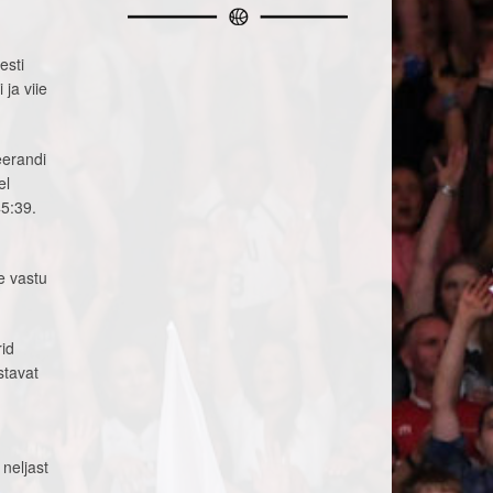
esti
 ja viie
eerandi
el
45:39.
e vastu
rid
stavat
 neljast