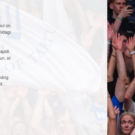
d
mul on
midagi.
spidi.
un, et
 mäng
il