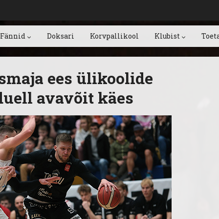
Fännid
Doksari
Korvpallikool
Klubist
Toet
smaja ees ülikoolide
duell avavõit käes