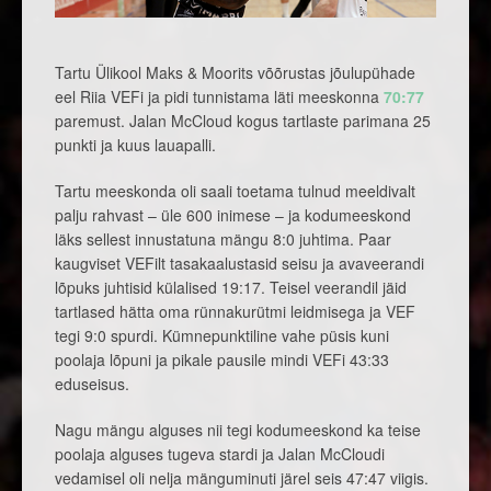
Tartu Ülikool Maks & Moorits võõrustas jõulupühade
eel Riia VEFi ja pidi tunnistama läti meeskonna
70:77
paremust. Jalan McCloud kogus tartlaste parimana 25
punkti ja kuus lauapalli.
Tartu meeskonda oli saali toetama tulnud meeldivalt
palju rahvast – üle 600 inimese – ja kodumeeskond
läks sellest innustatuna mängu 8:0 juhtima. Paar
kaugviset VEFilt tasakaalustasid seisu ja avaveerandi
lõpuks juhtisid külalised 19:17. Teisel veerandil jäid
tartlased hätta oma rünnakurütmi leidmisega ja VEF
tegi 9:0 spurdi. Kümnepunktiline vahe püsis kuni
poolaja lõpuni ja pikale pausile mindi VEFi 43:33
eduseisus.
Nagu mängu alguses nii tegi kodumeeskond ka teise
poolaja alguses tugeva stardi ja Jalan McCloudi
vedamisel oli nelja mänguminuti järel seis 47:47 viigis.