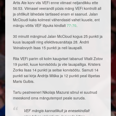
Artis Ate korv viis VEFi enne viimast neljandikku ette
56:53. Viimasel veerandil püsis mäng VEFi kontrolli all
ja ohtlikult lähedale tartlased enam ei saanud. Jalan
McCloudi kaks kolmest vähendasid vahet kuuele, ent
mängu võitis VEF lõpuks kindlalt
77:70
.
30 minutit mänginud Jalan McCloud kogus 25 punkti ja
kuus lauapalli ning efektiivsusnäitaja 28. Andrii
Voinalovych lisas 15 punkti ja neli lauapalli.
Riia VEFi parim oli kolm kaugviset tabanud Vitalii Zotov
19 punkti, kuue korvisöödu ja viie lauapalliga. Kristers
Zoriks lisas 14 punkti ja seitse korvisöötu. Samuti 14
punkti sai kirja Andrijs Miška ja 12 punkti peal lõpetas
Maris Gulbis.
Tartu peatreeneri Nikolajs Mazursi sõnul ei suutnud
meeskond oma mängutempot peale suruda.
VEF mängis kannatlikult ja enesekindlalt