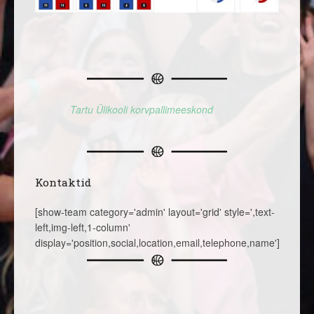
Tartu Ülikooli korvpallimeeskond
Kontaktid
[show-team category='admin' layout='grid' style=',text-
left,img-left,1-column'
display='position,social,location,email,telephone,name']