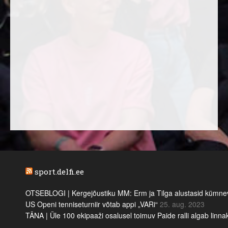
sport.delfi.ee
OTSEBLOGI | Kergejõustiku MM: Erm ja Tilga alustasid kümnevõi
US Openi tenniseturniir võtab appi „VARi“
25. aug. 2023
TÄNA | Üle 100 ekipaaži osalusel toimuv Paide ralli algab linn