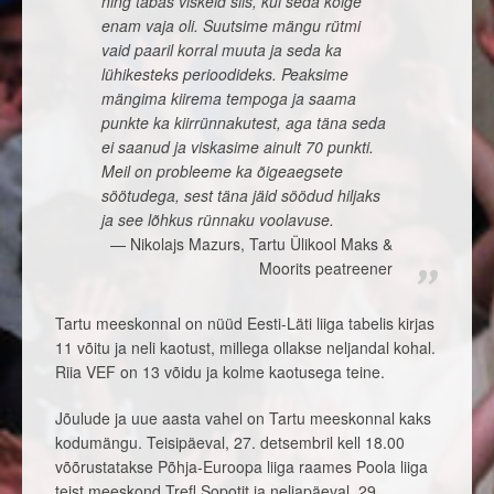
ning tabas viskeid siis, kui seda kõige
enam vaja oli. Suutsime mängu rütmi
vaid paaril korral muuta ja seda ka
lühikesteks perioodideks. Peaksime
mängima kiirema tempoga ja saama
punkte ka kiirrünnakutest, aga täna seda
ei saanud ja viskasime ainult 70 punkti.
Meil on probleeme ka õigeaegsete
söötudega, sest täna jäid söödud hiljaks
ja see lõhkus rünnaku voolavuse.
Nikolajs Mazurs, Tartu Ülikool Maks &
Moorits peatreener
Tartu meeskonnal on nüüd Eesti-Läti liiga tabelis kirjas
11 võitu ja neli kaotust, millega ollakse neljandal kohal.
Riia VEF on 13 võidu ja kolme kaotusega teine.
Jõulude ja uue aasta vahel on Tartu meeskonnal kaks
kodumängu. Teisipäeval, 27. detsembril kell 18.00
võõrustatakse Põhja-Euroopa liiga raames Poola liiga
teist meeskond Trefl Sopotit ja neljapäeval, 29.