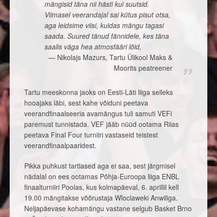
mängisid täna nii hästi kui suutsid.
Viimasel veerandajal sai kütus pisut otsa,
aga leidsime viisi, kuidas mängu tagasi
saada. Suured tänud fännidele, kes täna
saalis väga hea atmosfääri lõid,
Nikolajs Mazurs, Tartu Ülikool Maks &
Moorits peatreener
Tartu meeskonna jaoks on Eesti-Läti liiga selleks
hooajaks läbi, sest kahe võiduni peetava
veerandfinaalseeria avamängus tuli samuti VEFi
paremust tunnistada. VEF jääb nüüd ootama Riias
peetava Final Four turniiri vastaseid teistest
veerandfinaalpaaridest.
Pikka puhkust tartlased aga ei saa, sest järgmisel
nädalal on ees ootamas Põhja-Euroopa liiga ENBL
finaalturniiri Poolas, kus kolmapäeval, 6. aprillil kell
19.00 mängitakse võõrustaja Wloclaweki Anwiliga.
Neljapäevase kohamängu vastane selgub Basket Brno