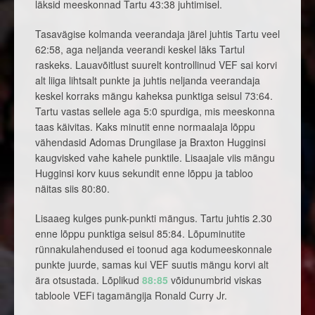
läksid meeskonnad Tartu 43:38 juhtimisel.
Tasavägise kolmanda veerandaja järel juhtis Tartu veel
62:58, aga neljanda veerandi keskel läks Tartul
raskeks. Lauavõitlust suurelt kontrollinud VEF sai korvi
alt liiga lihtsalt punkte ja juhtis neljanda veerandaja
keskel korraks mängu kaheksa punktiga seisul 73:64.
Tartu vastas sellele aga 5:0 spurdiga, mis meeskonna
taas käivitas. Kaks minutit enne normaalaja lõppu
vähendasid Adomas Drungilase ja Braxton Hugginsi
kaugvisked vahe kahele punktile. Lisaajale viis mängu
Hugginsi korv kuus sekundit enne lõppu ja tabloo
näitas siis 80:80.
Lisaaeg kulges punk-punkti mängus. Tartu juhtis 2.30
enne lõppu punktiga seisul 85:84. Lõpuminutite
rünnakulahendused ei toonud aga kodumeeskonnale
punkte juurde, samas kui VEF suutis mängu korvi alt
ära otsustada. Lõplikud
88:85
võidunumbrid viskas
tabloole VEFi tagamängija Ronald Curry Jr.