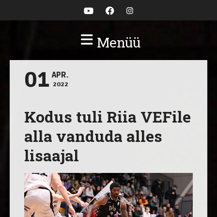
Menüü
01
APR.
2022
Kodus tuli Riia VEFile
alla vanduda alles
lisaajal