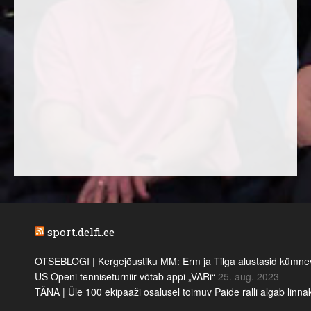
sport.delfi.ee
OTSEBLOGI | Kergejõustiku MM: Erm ja Tilga alustasid kümnevõi
US Openi tenniseturniir võtab appi „VARi“
25. aug. 2023
TÄNA | Üle 100 ekipaaži osalusel toimuv Paide ralli algab linn