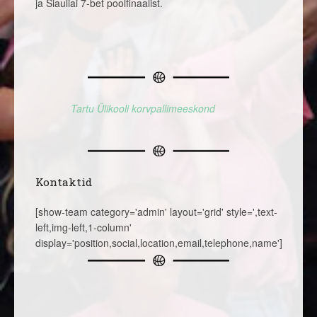
ja Šiauliai 7-bet poolfinaalist.
Tartu Ülikooli korvpallimeeskond
Kontaktid
[show-team category='admin' layout='grid' style=',text-
left,img-left,1-column'
display='position,social,location,email,telephone,name']