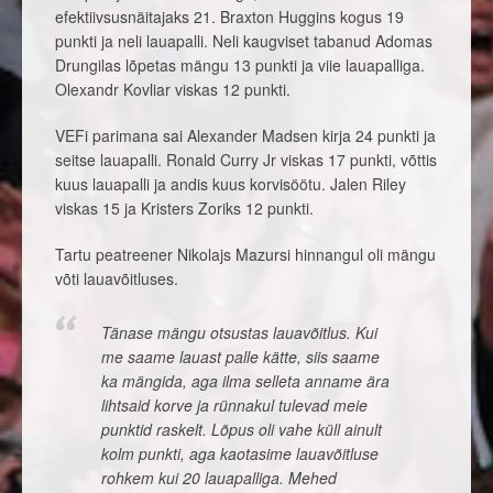
efektiivsusnäitajaks 21. Braxton Huggins kogus 19
punkti ja neli lauapalli. Neli kaugviset tabanud Adomas
Drungilas lõpetas mängu 13 punkti ja viie lauapalliga.
Olexandr Kovliar viskas 12 punkti.
VEFi parimana sai Alexander Madsen kirja 24 punkti ja
seitse lauapalli. Ronald Curry Jr viskas 17 punkti, võttis
kuus lauapalli ja andis kuus korvisöötu. Jalen Riley
viskas 15 ja Kristers Zoriks 12 punkti.
Tartu peatreener Nikolajs Mazursi hinnangul oli mängu
võti lauavõitluses.
Tänase mängu otsustas lauavõitlus. Kui
me saame lauast palle kätte, siis saame
ka mängida, aga ilma selleta anname ära
lihtsaid korve ja rünnakul tulevad meie
punktid raskelt. Lõpus oli vahe küll ainult
kolm punkti, aga kaotasime lauavõitluse
rohkem kui 20 lauapalliga. Mehed