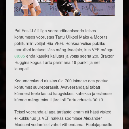
Paf Eesti-Läti liiga veerandfinaalseeria teises
kohtumises võõrustas Tartu Ülikool Maks & Moorits
põhiturniiri võitjat Riia VEFi. Rohkearvulise publiku
marulisel toetusel läks mäng lisaajale, kus VEF mängu
88:85
enda kasuks kallutas ja võitis seeria 2:0. Braxton
Huggins kogus Tartu parimana 19 punkti ja neli
lauapalli.
Kodumeeskond alustas üle 700 inimese ees peetud
kohtumist suurepäraselt. Avaveerandajal tabati
kümnest teele lastud kaugviskest kaheksa ja esimese
kümne mänguminuti järel oli Tartu eduseis 36:19.
Teisel veerandajal aga tartlastel enam nii hästi visked
ei kukkunud ja VEF hakkas soomlase Alexander
Madseni vedamisel vahet vähendama. Poolajapausile