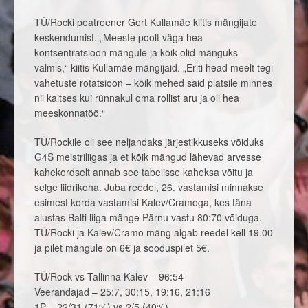
TÜ/Rocki peatreener Gert Kullamäe kiitis mängijate
keskendumist. „Meeste poolt väga hea
kontsentratsioon mängule ja kõik olid mänguks
valmis,“ kiitis Kullamäe mängijaid. „Eriti head meelt tegi
vahetuste rotatsioon – kõik mehed said platsile minnes
nii kaitses kui rünnakul oma rollist aru ja oli hea
meeskonnatöö.“
TÜ/Rockile oli see neljandaks järjestikkuseks võiduks
G4S meistriliigas ja et kõik mängud lähevad arvesse
kahekordselt annab see tabelisse kaheksa võitu ja
selge liidrikoha. Juba reedel, 26. vastamisi minnakse
esimest korda vastamisi Kalev/Cramoga, kes täna
alustas Balti liiga mänge Pärnu vastu 80:70 võiduga.
TÜ/Rocki ja Kalev/Cramo mäng algab reedel kell 19.00
ja pilet mängule on 6€ ja sooduspilet 5€.
TÜ/Rock vs Tallinna Kalev – 96:54
Veerandajad – 25:7, 30:15, 19:16, 21:16
1P – 22/31 (71%) vs 2/5 (40%)