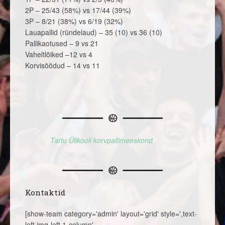
2P – 25/43 (58%) vs 17/44 (39%)
3P – 8/21 (38%) vs 6/19 (32%)
Lauapallid (ründelaud) – 35 (10) vs 36 (10)
Pallikaotused – 9 vs 21
Vaheltlõiked –12 vs 4
Korvisöödud – 14 vs 11
Tartu Ülikooli korvpallimeeskond
Kontaktid
[show-team category='admin' layout='grid' style=',text-
left,img-left,1-column'