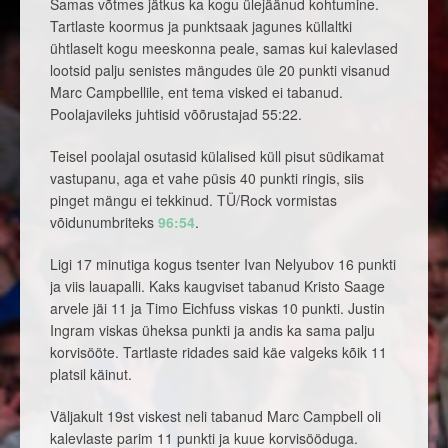
Samas võtmes jätkus ka kogu ülejäänud kohtumine.
Tartlaste koormus ja punktsaak jagunes küllaltki
ühtlaselt kogu meeskonna peale, samas kui kalevlased
lootsid palju senistes mängudes üle 20 punkti visanud
Marc Campbellile, ent tema visked ei tabanud.
Poolajavileks juhtisid võõrustajad 55:22.
Teisel poolajal osutasid külalised küll pisut südikamat
vastupanu, aga et vahe püsis 40 punkti ringis, siis
pinget mängu ei tekkinud. TÜ/Rock vormistas
võidunumbriteks
96:54
.
Ligi 17 minutiga kogus tsenter Ivan Nelyubov 16 punkti
ja viis lauapalli. Kaks kaugviset tabanud Kristo Saage
arvele jäi 11 ja Timo Eichfuss viskas 10 punkti. Justin
Ingram viskas üheksa punkti ja andis ka sama palju
korvisööte. Tartlaste ridades said käe valgeks kõik 11
platsil käinut.
Väljakult 19st viskest neli tabanud Marc Campbell oli
kalevlaste parim 11 punkti ja kuue korvisööduga.