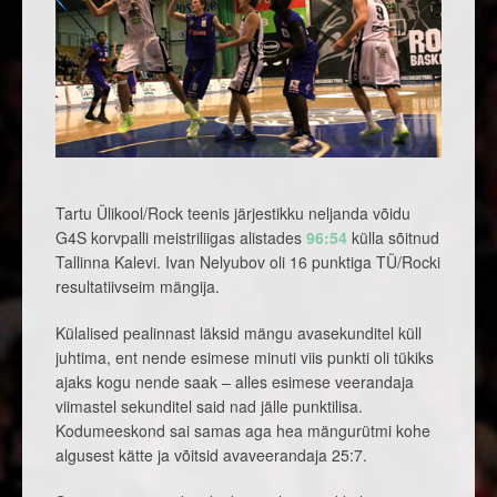
Tartu Ülikool/Rock teenis järjestikku neljanda võidu
G4S korvpalli meistriliigas alistades
96:54
külla sõitnud
Tallinna Kalevi. Ivan Nelyubov oli 16 punktiga TÜ/Rocki
resultatiivseim mängija.
Külalised pealinnast läksid mängu avasekunditel küll
juhtima, ent nende esimese minuti viis punkti oli tükiks
ajaks kogu nende saak – alles esimese veerandaja
viimastel sekunditel said nad jälle punktilisa.
Kodumeeskond sai samas aga hea mängurütmi kohe
algusest kätte ja võitsid avaveerandaja 25:7.