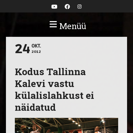
Menüü
24
OKT.
2012
Kodus Tallinna
Kalevi vastu
külalislahkust ei
näidatud