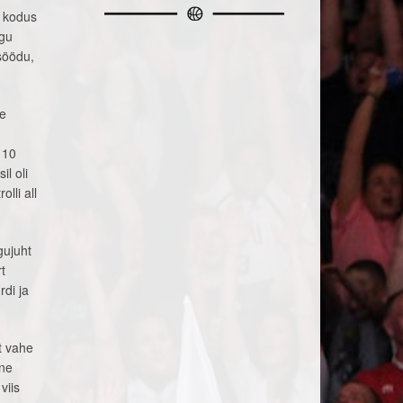
s kodus
ngu
söödu,
se
 10
l oli
lli all
gujuht
t
di ja
t vahe
nne
viis