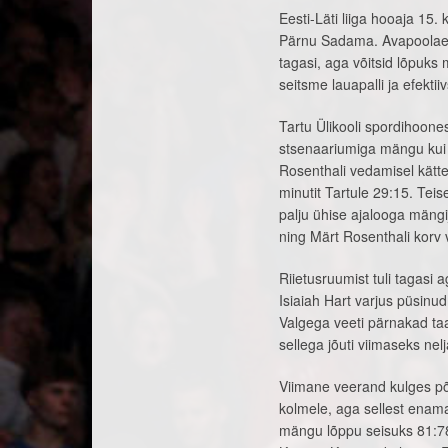
Eesti-Läti liiga hooaja 15
Pärnu Sadama. Avapoolaega
tagasi, aga võitsid lõpuk
seitsme lauapalli ja efekti
Tartu Ülikooli spordihoone
stsenaariumiga mängu kui
Rosenthali vedamisel kätte
minutit Tartule 29:15. Teis
palju ühise ajalooga mängij
ning Märt Rosenthali korv 
Riietusruumist tuli tagasi
Isiaiah Hart varjus püsinud
Valgega veeti pärnakad ta
sellega jõuti viimaseks ne
Viimane veerand kulges põn
kolmele, aga sellest enama
mängu lõppu seisuks 81:78,