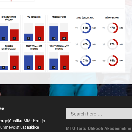
.ee
rgejõustiku MM: Erm ja
kümnevõistlust isiklike
MTÜ Tartu Ülikooli Akadeemiline