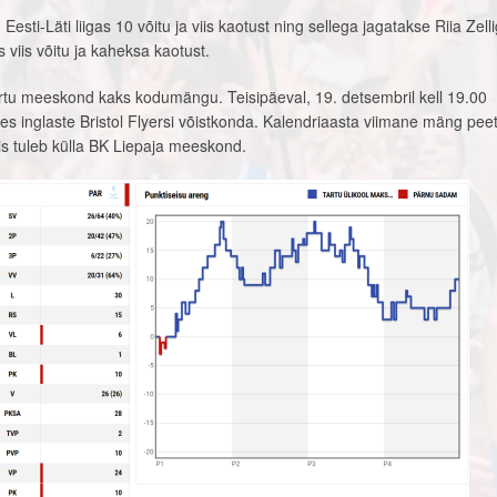
sti-Läti liigas 10 võitu ja viis kaotust ning sellega jagatakse Riia Zell
s viis võitu ja kaheksa kaotust.
rtu meeskond kaks kodumängu. Teisipäeval, 19. detsembril kell 19.00
s inglaste Bristol Flyersi võistkonda. Kalendriaasta viimane mäng pee
iis tuleb külla BK Liepaja meeskond.