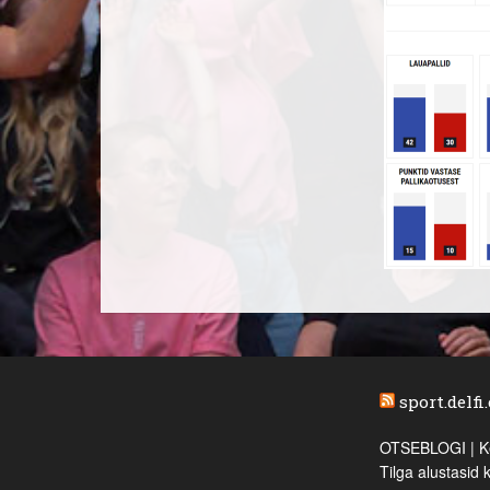
sport.delfi
OTSEBLOGI | Ke
Tilga alustasid 