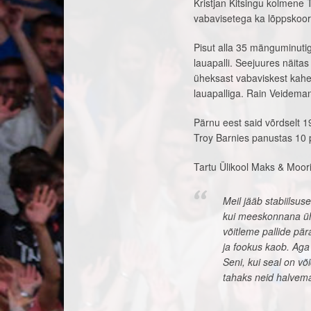
Kristjan Kitsingu kolmene 
vabavisetega ka lõppskoo
Pisut alla 35 mänguminutig
lauapalli. Seejuures näita
üheksast vabaviskest kahek
lauapalliga. Rain Veideman
Pärnu eest said võrdselt 19
Troy Barnies panustas 10 p
Tartu Ülikool Maks & Moor
Meil jääb stabiilsu
kui meeskonnana üht
võitleme pallide pär
ja fookus kaob. Aga
Seni, kui seal on v
tahaks neid halvema