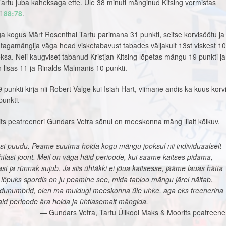
Tartu juba kaheksaga ette. Üle 38 minuti mänginud Kitsing vormistas
ri
88:78
.
a kogus Märt Rosenthal Tartu parimana 31 punkti, seitse korvisöötu ja 
s tagamängija väga head visketabavust tabades väljakult 13st viskest 10
sa. Neli kaugviset tabanud Kristjan Kitsing lõpetas mängu 19 punkti ja
 lisas 11 ja Rinalds Malmanis 10 punkti.
 punkti kirja nii Robert Valge kui Isiah Hart, viimane andis ka kuus korv
unkti.
its peatreeneri Gundars Vetra sõnul on meeskonna mäng liialt kõikuv.
sest puudu. Peame suutma hoida kogu mängu jooksul nii individuaalselt
last joont. Meil on väga häid perioode, kui saame kaitses pidama,
ast ja rünnak sujub. Ja siis ühtäkki ei jõua kaitsesse, jääme lauas hätta
 lõpuks spordis on ju peamine see, mida tabloo mängu järel näitab.
õidunumbrid, olen ma muidugi meeskonna üle uhke, aga eks treenerina
id perioode ära hoida ja ühtlasemalt mängida.
Gundars Vetra, Tartu Ülikool Maks & Moorits peatreene