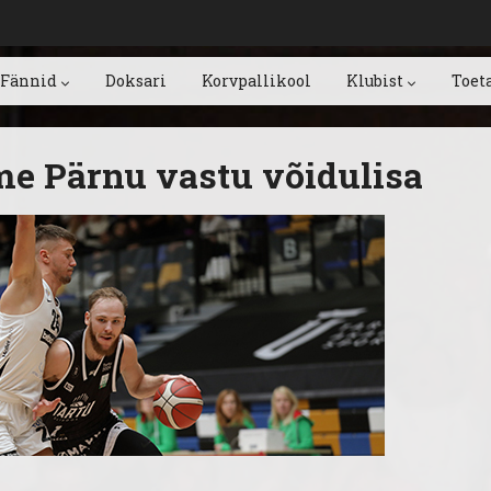
Fännid
Doksari
Korvpallikool
Klubist
Toet
e Pärnu vastu võidulisa