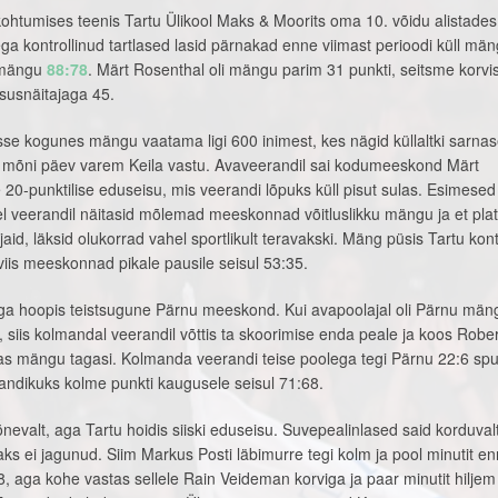
. kohtumises teenis Tartu Ülikool Maks & Moorits oma 10. võidu alistade
 kontrollinud tartlased lasid pärnakad enne viimast perioodi küll mä
s mängu
88:78
. Märt Rosenthal oli mängu parim 31 punkti, seitsme korvi
ivsusnäitajaga 45.
sse kogunes mängu vaatama ligi 600 inimest, kes nägid küllaltki sarna
 mõni päev varem Keila vastu. Avaveerandil sai kodumeeskond Märt
 20-punktilise eduseisu, mis veerandi lõpuks küll pisut sulas. Esimesed
el veerandil näitasid mõlemad meeskonnad võitluslikku mängu ja et platsi
aid, läksid olukorrad vahel sportlikult teravakski. Mäng püsis Tartu kontro
viis meeskonnad pikale pausile seisul 53:35.
 aga hoopis teistsugune Pärnu meeskond. Kui avapoolajal oli Pärnu män
, siis kolmandal veerandil võttis ta skoorimise enda peale ja koos Rober
as mängu tagasi. Kolmanda veerandi teise poolega tegi Pärnu 22:6 spur
ljandikuks kolme punkti kaugusele seisul 71:68.
evalt, aga Tartu hoidis siiski eduseisu. Suvepealinlased said korduval
ks ei jagunud. Siim Markus Posti läbimurre tegi kolm ja pool minutit e
 aga kohe vastas sellele Rain Veideman korviga ja paar minutit hiljem 