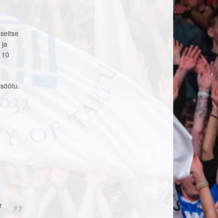
seitse
 ja
 10
isöötu.
r