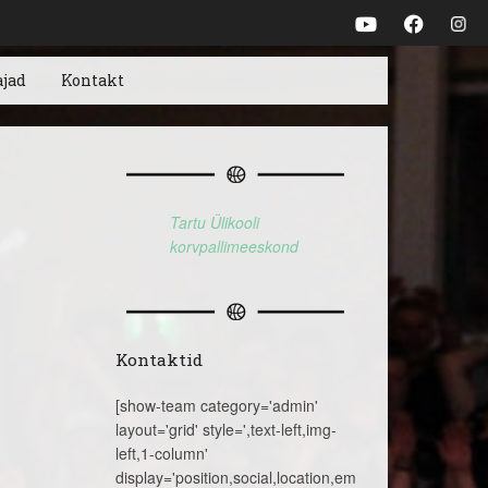
ajad
Kontakt
Tartu Ülikooli
korvpallimeeskond
Kontaktid
[show-team category='admin'
layout='grid' style=',text-left,img-
left,1-column'
display='position,social,location,email,telephone,name