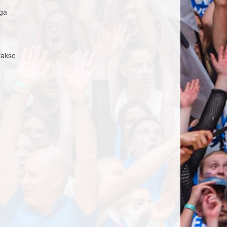
iga
takse