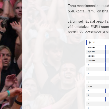
Tartu meeskonnal on nüüd Ee
5.-6. kohta. Pärnul on kirja
Järgmisel nädalal peab Ta
võõrustatakse ENBLi raame
reedel, 22. detsembril ja s