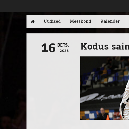
Uudised
Meeskond
Kalender
Kodus saim
16
DETS.
2023