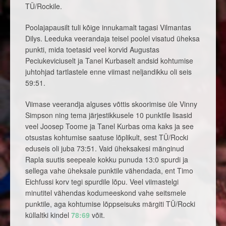
TÜ/Rockile.
Poolajapausilt tuli kõige innukamalt tagasi Vilmantas
Dilys. Leeduka veerandaja teisel poolel visatud üheksa
punkti, mida toetasid veel korvid Augustas
Peciukeviciuselt ja Tanel Kurbaselt andsid kohtumise
juhtohjad tartlastele enne viimast neljandikku oli seis
59:51.
Viimase veerandja alguses võttis skoorimise üle Vinny
Simpson ning tema järjestikkusele 10 punktile lisasid
veel Joosep Toome ja Tanel Kurbas oma kaks ja see
otsustas kohtumise saatuse lõplikult, sest TÜ/Rocki
eduseis oli juba 73:51. Vaid üheksakesi mänginud
Rapla suutis seepeale kokku punuda 13:0 spurdi ja
sellega vahe üheksale punktile vähendada, ent Timo
Eichfussi korv tegi spurdile lõpu. Veel viimastelgi
minutitel vähendas kodumeeskond vahe seitsmele
punktile, aga kohtumise lõppseisuks märgiti TÜ/Rocki
küllaltki kindel
78:69
võit.