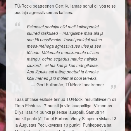
TÜ/Rocki peatreeneri Gert Kullamäe sõnul oli võti teise
poolaja agressiivsemas kaitses.
Esimesel poolajal olid meil kaitsepoolel
suured raskused – mängisime maa-ala ja
see jäi passiivseks. Teisel poolajal saime
mees-mehega agressiivsuse üles ja see
tõi edu. Mõlemale meeskonnale oli see
mängu eelne segadus natuke naljaks
olukord – ei tea kas ja kus mängitakse.
Aga lõpuks sai mäng peetud ja õnneks
kõik mehed jäid mõlemal pool terveks.
Gert Kullamäe, TÜ/Rocki peatreener
Taas ühtlase esituse teinud TÜ/Rocki resultatiivseim oli
Timo Eichfuss 17 punkti ja viie lauapalliga. Vilmantas
Dilys lisas 14 punkti ja seitse lauapalli. Samuti 14
punkti peale jäi Tanel Kurbas. Vinny Simpson viskas 13
ja Augustas Peciukevicius 10 punkti. Puhkepäeva sai