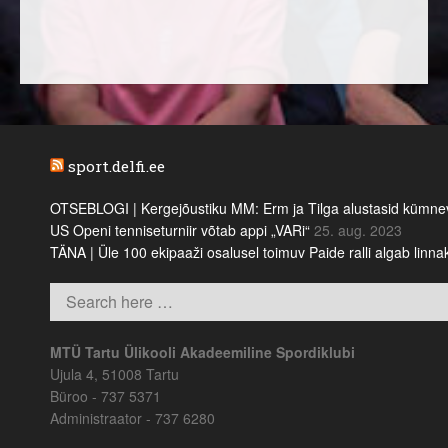
sport.delfi.ee
OTSEBLOGI | Kergejõustiku MM: Erm ja Tilga alustasid kümnevõi
US Openi tenniseturniir võtab appi „VARi“
25. aug. 2023
TÄNA | Üle 100 ekipaaži osalusel toimuv Paide ralli algab linn
MTÜ Tartu Ülikooli Akadeemiline Spordiklubi
Ujula 4, 51008 Tartu
Büroo - 737 5371
Administraator - 737 6280