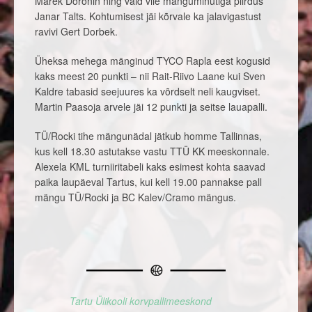
Marek Doronin ning vaid viie mänguminutiga piirdus
Janar Talts. Kohtumisest jäi kõrvale ka jalavigastust
ravivi Gert Dorbek.
Üheksa mehega mänginud TYCO Rapla eest kogusid
kaks meest 20 punkti – nii Rait-Riivo Laane kui Sven
Kaldre tabasid seejuures ka võrdselt neli kaugviset.
Martin Paasoja arvele jäi 12 punkti ja seitse lauapalli.
TÜ/Rocki tihe mängunädal jätkub homme Tallinnas,
kus kell 18.30 astutakse vastu TTÜ KK meeskonnale.
Alexela KML turniiritabeli kaks esimest kohta saavad
paika laupäeval Tartus, kui kell 19.00 pannakse pall
mängu TÜ/Rocki ja BC Kalev/Cramo mängus.
Tartu Ülikooli korvpallimeeskond