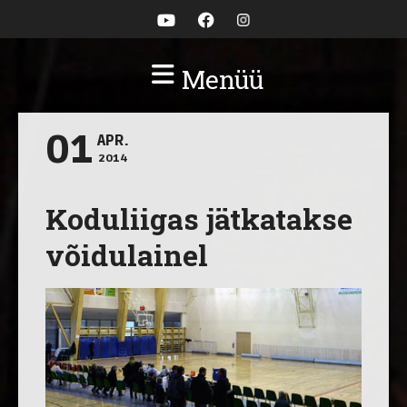
Menüü
01
APR.
2014
Koduliigas jätkatakse
võidulainel