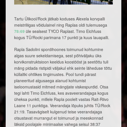
Tartu Ülikool/Rock jätkab koduses Alexela korvpalli
meistriliigas võidulainel ning Raplas oldi tulemusega
78:69
üle sealsest TYCO Raplast. Timo Eichfuss
kogus TÜ/Rocki parimana 17 punkti ja kuus lauapalli.
Rapla Sadolini spordihoones toimunud kohtumine
algas suure sekeldamisega, sest põhiväljaku üks
korvikonstruktsioon keeldus koostööst ja seetõttu tuli
mäng pidada ristipidi väljakul ehk seinte läheduse tõttu
küllaltki ohtlikes tingimustes. Pool tundi pärast
planeeritud algusaega alanud kohtumist
iseloomustasid mitmed mängijate viskespurdid. Otsa
tegi lahti Timo Eichfuss, kes avaveerandajaga kogus
üheksa punkti, millele Rapla poolelt vastas Rait-Riivo
Laane 11 punktiga. Veerandaja lõpuks juhtis TÜ/Rock
21:19. Tasavägiselt kulgenud teise veerandajaga
otsustavat murrangut ei toimunud ja meeskonnad
läksid poolajale minimaalse vahega seisul 38:37