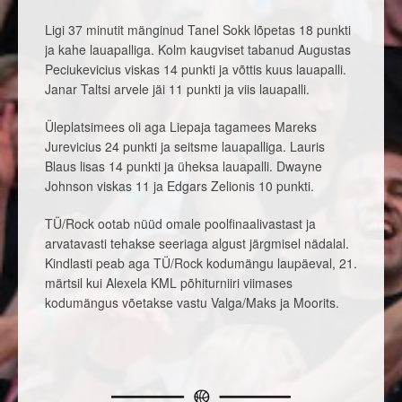
Ligi 37 minutit mänginud Tanel Sokk lõpetas 18 punkti
ja kahe lauapalliga. Kolm kaugviset tabanud Augustas
Peciukevicius viskas 14 punkti ja võttis kuus lauapalli.
Janar Taltsi arvele jäi 11 punkti ja viis lauapalli.
Üleplatsimees oli aga Liepaja tagamees Mareks
Jurevicius 24 punkti ja seitsme lauapalliga. Lauris
Blaus lisas 14 punkti ja üheksa lauapalli. Dwayne
Johnson viskas 11 ja Edgars Zelionis 10 punkti.
TÜ/Rock ootab nüüd omale poolfinaalivastast ja
arvatavasti tehakse seeriaga algust järgmisel nädalal.
Kindlasti peab aga TÜ/Rock kodumängu laupäeval, 21.
märtsil kui Alexela KML põhiturniiri viimases
kodumängus võetakse vastu Valga/Maks ja Moorits.