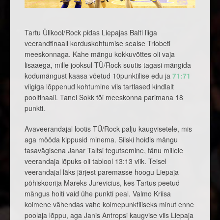
Tartu Ülikool/Rock pidas Liepajas Balti liiga
veerandfinaali korduskohtumise sealse Triobeti
meeskonnaga. Kahe mängu kokkuvõttes oli vaja
lisaaega, mille jooksul TÜ/Rock suutis tagasi mängida
kodumängust kaasa võetud 10punktilise edu ja
71:71
viigiga lõppenud kohtumine viis tartlased kindlalt
poolfinaali. Tanel Sokk tõi meeskonna parimana 18
punkti.
Avaveerandajal lootis TÜ/Rock palju kaugvisetele, mis
aga mööda kippusid minema. Siiski hoidis mängu
tasavägisena Janar Taltsi tegutsemine, tänu millele
veerandaja lõpuks oli tablool 13:13 viik. Teisel
veerandajal läks järjest paremasse hoogu Liepaja
põhiskoorija Mareks Jurevicius, kes Tartus peetud
mängus hoiti vaid ühe punkti peal. Valmo Kriisa
kolmene vähendas vahe kolmepunktiliseks minut enne
poolaja lõppu, aga Janis Antropsi kaugvise viis Liepaja