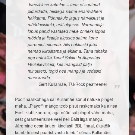
Jureviciuse katmine – teda ei suutnud
pidurdada, teistega saime enamvähem
hakkama. Rünnakule jagus närvilisust ja
möödaviskeid, eriti alguses. Normaalaja
lõpus panid vastased meie õnneks lõpus
mööda ja lisaaja alguses saime kohe
paremini minema. Siis hakkasid juba
nemad kiirustama ja eksima. Täna tahaks
aga eriti kiita Tanel Sokku ja Augustas
Peciukeviciust, kes mängisid palju
minutiteid, tegid hea mängu ja vedasid
meeskonda.
Gert Kullamäe, TÜ/Rock peatreener
Poolfinaalikohaga sai Kullamäe sõnul natuke pinget
maha. „Playoffi mänge teeb pisut raskemaks ka ainsa
Eesti klubi koorem, aga nüüd sai pinget vähe maha,
sest garanteerisime veel neli Balti liiga mängu.
Järgmine eesmärk on kindlasti BBL finaal, ükskõik
kumb teisest paarist vastu tuleb,“ sõnas Kullamäe.