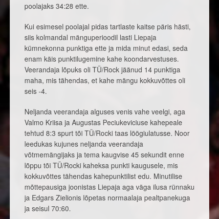
poolajaks 34:28 ette.
Kui esimesel poolajal pidas tartlaste kaitse päris hästi,
siis kolmandal mänguperioodil lasti Liepaja
kümnekonna punktiga ette ja mida minut edasi, seda
enam käis punktilugemine kahe koondarvestuses.
Veerandaja lõpuks oli TÜ/Rock jäänud 14 punktiga
maha, mis tähendas, et kahe mängu kokkuvõttes oli
seis -4.
Neljanda veerandaja alguses venis vahe veelgi, aga
Valmo Kriisa ja Augustas Peciukeviciuse kahepeale
tehtud 8:3 spurt tõi TÜ/Rocki taas löögiulatusse. Noor
leedukas kujunes neljanda veerandaja
võtmemängijaks ja tema kaugvise 45 sekundit enne
lõppu tõi TÜ/Rocki kaheksa punkti kaugusele, mis
kokkuvõttes tähendas kahepunktilist edu. Minutilise
mõttepausiga joonistas Liepaja aga väga ilusa rünnaku
ja Edgars Zielionis lõpetas normaalaja pealtpanekuga
ja seisul 70:60.