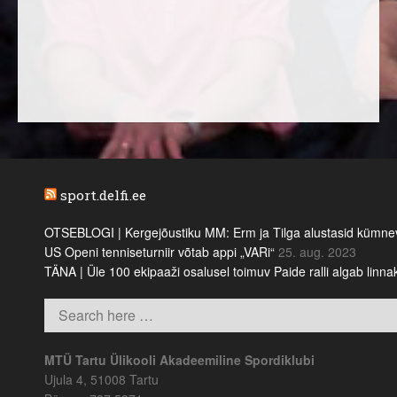
sport.delfi.ee
OTSEBLOGI | Kergejõustiku MM: Erm ja Tilga alustasid kümnevõi
US Openi tenniseturniir võtab appi „VARi“
25. aug. 2023
TÄNA | Üle 100 ekipaaži osalusel toimuv Paide ralli algab linn
MTÜ Tartu Ülikooli Akadeemiline Spordiklubi
Ujula 4, 51008 Tartu