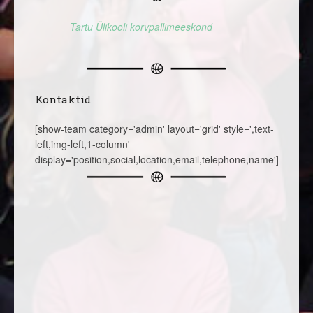
Tartu Ülikooli korvpallimeeskond
Kontaktid
[show-team category='admin' layout='grid' style=',text-
left,img-left,1-column'
display='position,social,location,email,telephone,name']