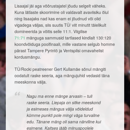
Lisaajal jäi aga võõrustajatel jõudu selgelt väheks.
Kuna lätlaste skoorimine oli valdavalt avaviisiku õlul
ning lisaajaks nad kas enam ei jõudnud või olid
vigadega väljas, siis suutis TÜ/ viit minutit täielikult
domineerida ja võitis selle 11:1. Viigilise
71:71
mänguga sammusid tartlased kindlalt 130:120
koondvõiduga poolfinaali, mille vastane selgub homme
pärast Tampere Pyrintö ja Ventspilsi omavahelist
kordusmängu.
TÜ/Rocki peatreener Gert Kullamäe sõnul mängiti
oodatult raske seeria, aga mängujuhid vedasid täna
meeskonna välja.
Nagu ma enne mänge arvasin – tuli
raske seeria. Liepaja on sitke meeskond
ja esimeses mängus välja võideldud
kümme punkti pole mingi väga turvaline
edu. Tänane mäng oli sama närviline kui
esimene. Kaitses jääb miinuspoolele