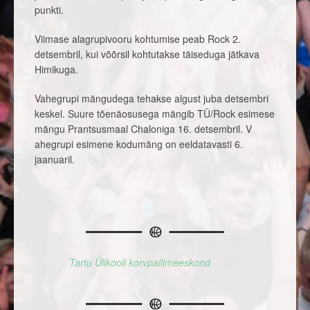
punkti.
Viimase alagrupivooru kohtumise peab Rock 2.
detsembril, kui võõrsil kohtutakse täiseduga jätkava
Himikuga.
Vahegrupi mängudega tehakse algust juba detsembri
keskel. Suure tõenäosusega mängib TÜ/Rock esimese
mängu Prantsusmaal Chaloniga 16. detsembril. V
ahegrupi esimene kodumäng on eeldatavasti 6.
jaanuaril.
Tartu Ülikooli korvpallimeeskond