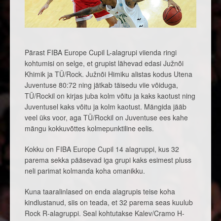
Pärast FIBA Europe Cupil L-alagrupi viienda ringi
kohtumisi on selge, et grupist lähevad edasi Južnõi
Khimik ja TÜ/Rock. Južnõi Himiku alistas kodus Utena
Juventuse 80:72 ning jätkab täisedu viie võiduga,
TÜ/Rockil on kirjas juba kolm võitu ja kaks kaotust ning
Juventusel kaks võitu ja kolm kaotust. Mängida jääb
veel üks voor, aga TÜ/Rockil on Juventuse ees kahe
mängu kokkuvõttes kolmepunktiline eelis.
Kokku on FIBA Europe Cupil 14 alagruppi, kus 32
parema sekka pääsevad iga grupi kaks esimest pluss
neli parimat kolmanda koha omanikku.
Kuna taaralinlased on enda alagrupis teise koha
kindlustanud, siis on teada, et 32 parema seas kuulub
Rock R-alagruppi. Seal kohtutakse Kalev/Cramo H-