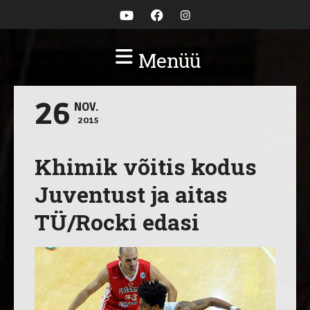
Menüü
26
NOV.
2015
Khimik võitis kodus
Juventust ja aitas
TÜ/Rocki edasi