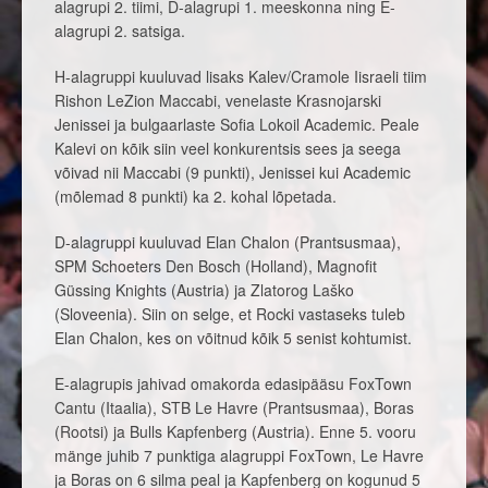
alagrupi 2. tiimi, D-alagrupi 1. meeskonna ning E-
alagrupi 2. satsiga.
H-alagruppi kuuluvad lisaks Kalev/Cramole Iisraeli tiim
Rishon LeZion Maccabi, venelaste Krasnojarski
Jenissei ja bulgaarlaste Sofia Lokoil Academic. Peale
Kalevi on kõik siin veel konkurentsis sees ja seega
võivad nii Maccabi (9 punkti), Jenissei kui Academic
(mõlemad 8 punkti) ka 2. kohal lõpetada.
D-alagruppi kuuluvad Elan Chalon (Prantsusmaa),
SPM Schoeters Den Bosch (Holland), Magnofit
Güssing Knights (Austria) ja Zlatorog Laško
(Sloveenia). Siin on selge, et Rocki vastaseks tuleb
Elan Chalon, kes on võitnud kõik 5 senist kohtumist.
E-alagrupis jahivad omakorda edasipääsu FoxTown
Cantu (Itaalia), STB Le Havre (Prantsusmaa), Boras
(Rootsi) ja Bulls Kapfenberg (Austria). Enne 5. vooru
mänge juhib 7 punktiga alagruppi FoxTown, Le Havre
ja Boras on 6 silma peal ja Kapfenberg on kogunud 5