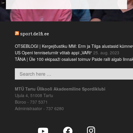
sport.delfi.ee
OTSEBLOGI | Kergejõustiku MM: Erm ja Tilga alustasid kümnevõi
US Openi tenniseturniir võtab appi „VARi“
25. aug. 2023
TÄNA | Üle 100 ekipaaži osalusel toimuv Paide ralli algab linn
MTÜ Tartu Ülikooli Akadeemiline Spordiklubi
Ujula 4, 51008 Tartu
Büroo - 737 5371
Administraator - 737 6280