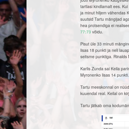
jõuti Myronenko kaugviske j
tartlasi kindlamalt ees. Ku
ja minut hiljem vähendas 
suutsid Tartu mängijad aga
hea protsendiga ei realise
77:73
võidu.
Pisut üle 33 minuti mängin
lisas 18 punkti ja neli lau
seitsme punktiga. Rinalds 
Karlis Zunda sai Keila pari
Myronenko lisas 14 punkti.
Tartu meeskonnal on nüüd ki
kuuendal real. Keilal on ki
Tartu jätkab oma kodumäng