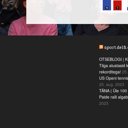
sport.delfi
OTSEBLOGI | Ke
Tilga alustasid 
rekorditega!
25.
US Openi tennis
25. aug. 2023
TÄNA | Üle 100 
Paide ralli alga
2023