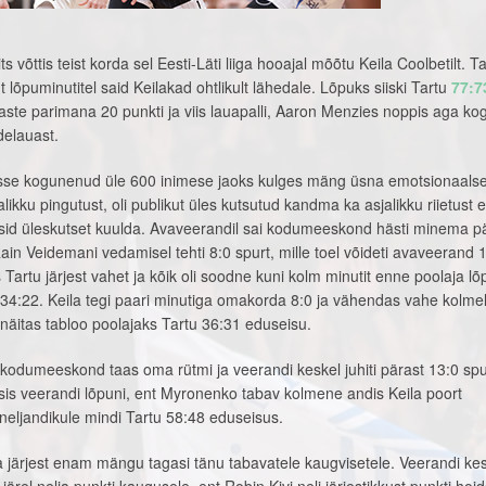
 võttis teist korda sel Eesti-Läti liiga hooajal mõõtu Keila Coolbetilt. T
 lõpuminutitel said Keilakad ohtlikult lähedale. Lõpuks siiski Tartu
77:7
aste parimana 20 punkti ja viis lauapalli, Aaron Menzies noppis aga ko
delauast.
esse kogunenud üle 600 inimese jaoks kulges mäng üsna emotsionaalsel
likku pingutust, oli publikut üles kutsutud kandma ka asjalikku riietust 
õtsid üleskutset kuulda. Avaveerandil sai kodumeeskond hästi minema p
n Veidemani vedamisel tehti 8:0 spurt, mille toel võideti avaveerand 
Tartu järjest vahet ja kõik oli soodne kuni kolm minutit enne poolaja lõ
el 34:22. Keila tegi paari minutiga omakorda 8:0 ja vähendas vahe kolme
 näitas tabloo poolajaks Tartu 36:31 eduseisu.
 kodumeeskond taas oma rütmi ja veerandi keskel juhiti pärast 13:0 spu
sis veerandi lõpuni, ent Myronenko tabav kolmene andis Keila poort
 neljandikule mindi Tartu 58:48 eduseisus.
la järjest enam mängu tagasi tänu tabavatele kaugvisetele. Veerandi ke