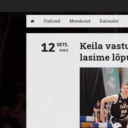
Uudised
Meeskond
Kalender
Keila vast
12
DETS.
2023
lasime lõ