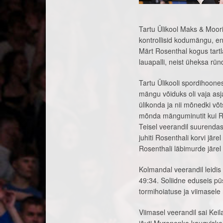
Tartu Ülikool Maks & Moorits
kontrollisid kodumängu, ent
Märt Rosenthal kogus tartl
lauapalli, neist üheksa rün
Tartu Ülikooli spordihoon
mängu võiduks oli vaja asja
ülikonda ja nii mõnedki v
mõnda mänguminutit kui Rai
Teisel veerandil suurendas 
juhiti Rosenthali korvi jär
Rosenthali läbimurde järel
Kolmandal veerandil leidis
49:34. Soliidne eduseis pü
tormihoiatuse ja viimasele
Viimasel veerandil sai Kei