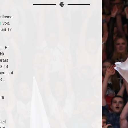
artlased
3
võit.
guni 17
t. Et
ehk
ärast
18:14.
ppu, kui
le.
rti
skel