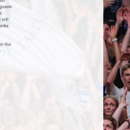
sid
ugusele
s
eriti
oriks
in Kivi
a