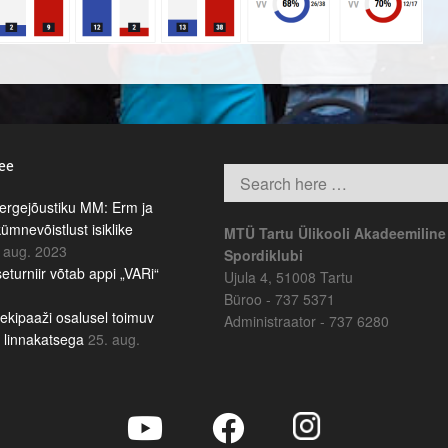
.ee
rgejõustiku MM: Erm ja
kümnevõistlust isiklike
MTÜ Tartu Ülikooli Akadeemiline
 aug. 2023
Spordiklubi
eturniir võtab appi „VARi“
Ujula 4, 51008 Tartu
Büroo - 737 5371
ekipaaži osalusel toimuv
Administraator - 737 6280
b linnakatsega
25. aug.