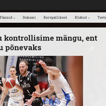
Fännid
Doksari
Korvpallikool
Klubist
Toet
u kontrollisime mängu, ent
pu põnevaks