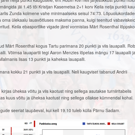
ärel nelja punkti kaugusele, ent Robin Kivi neli järjestikkust punkti hoid
i mängida jäi 1.45 tõi Kristjan Kasemetsa 2+1 korv Keila nelja punkti ka
Karlis Zunda kolmene vahe minimaalseks seisul 74:73. Lõpuolukordade
 oma ülekaalu lauavõitluses maksma panna, kuigi teenitud vabaviskeid 
eritud. Keila ebasportlike vigade järel vormistas Märt Rosenthal lõppsko
ud Märt Rosenthal kogus Tartu parimana 20 punkti ja viis lauapalli. Rob
apalli. Võimsa lauapartii tegi Aaron Menzies lõpetas mängu 17 lauapalli j
Malmanis lisas 13 punkti ja kaheksa lauapalli.
mana kokku 21 punkti ja viis lauapalli. Neli kaugviset tabanud Andrii
rjas üheksa võitu ja viis kaotust ning sellega asutakse turniiritabelis
rjas kuus võitu ja üheksa kaotust ning sellega ollakse kümnendal kohal.
ude seeriat laupäeval, kui kell 19.10 tuleb külla Pärnu Sadam.