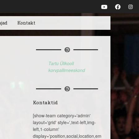
ajad
Kontakt
Tartu Ülikooli
korvpallimeeskond
Kontaktid
[show-team category='admin'
layout='grid' style=',text-left,img-
left,1-column'
display='position,social,location,email,telephone,name