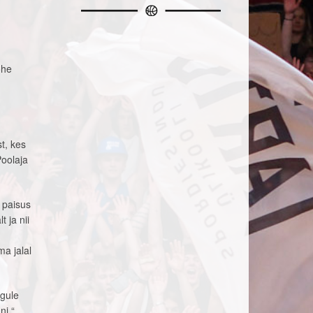
ohe
t, kes
Poolaja
 paisus
 ja nii
a jalal
ngule
ni,“