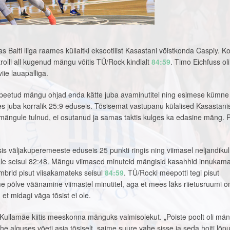
s Balti liiga raames küllaltki eksootilist Kasastani võistkonda Caspiy. K
trolli all kugenud mängu võitis TÜ/Rock kindlalt
84:59
. Timo Eichfuss oli
viie lauapalliga.
 peetud mängu ohjad enda kätte juba avaminutitel ning esimese kümne
s juba korralik 25:9 eduseis. Tõsisemat vastupanu külalised Kasastanis
se mängule tulnud, ei osutanud ja samas taktis kulges ka edasine mäng. 
s väljakuperemeeste eduseis 25 punkti ringis ning viimasel neljandikul
ale seisul 82:48. Mängu viimased minuteid mängisid kasahhid innukamalt
brid pisut viisakamateks seisul
84:59
. TÜ/Rocki meepotti tegi pisut
põlve väänamine viimastel minutitel, aga et mees läks riietusruumi om
, et midagi väga tõsist ei ole.
Kullamäe kiitis meeskonna mänguks valmisolekut. „Poiste poolt oli mä
 alguses võeti asja tõsiselt, saime suure vahe sisse ja seda hoiti lõpu