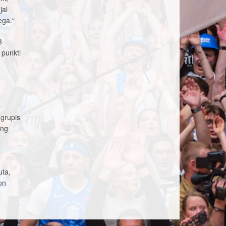
jal
ega.“
3
 punkti
agrupis
ing
uta,
on