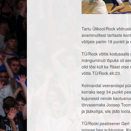
Tartu Ülikool/Rock võõrusta
avaminutitest tartlaste kon
võitjate parim 18 punkti ja 
TÜ/Rock võttis kodusaalis
mänguminuti lõpuks oli see
olid tõsi küll ka Riiast ot
võitis TÜ/Rock 46:23.
Kolmandal veerandajal püsi
korraks isegi 34 punkti pe
kujunesid nende kaotusnum
tõrvasemaks Joosep Toome 
ja jääkotiga, siis jääb loota
TÜ/Rocki peatreener Gert 
minnes hea suhtumine. Kohe