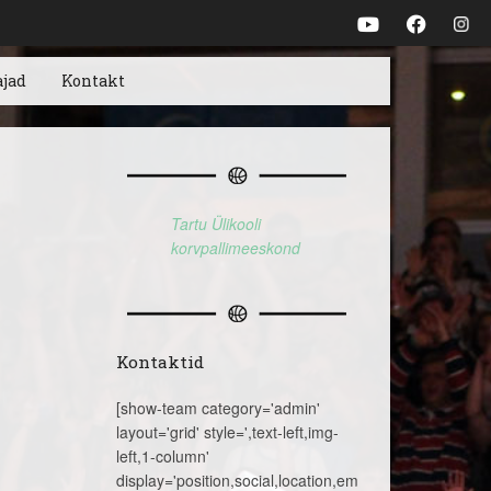
ajad
Kontakt
Tartu Ülikooli
korvpallimeeskond
Kontaktid
[show-team category='admin'
layout='grid' style=',text-left,img-
left,1-column'
display='position,social,location,email,telephone,name