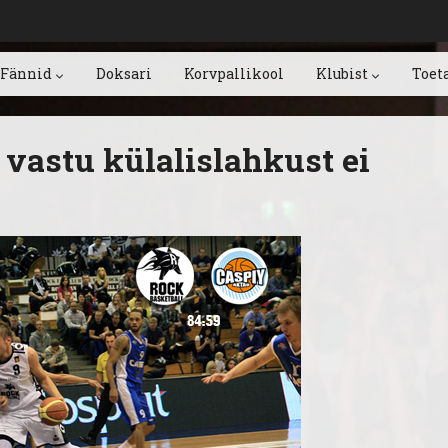
Fännid
Doksari
Korvpallikool
Klubist
Toet
vastu külalislahkust ei