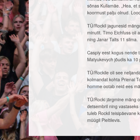
sõnas Kullamäe. „Hea, et s
koormust palju olnud. Lo
TÜ/Rockil jagunesid mängu
minutit. Timo Eichfuss oli
ning Janar Talts 11 silma.
Caspiy eest kogus nende 
Matyukevych jõudis ka 10 
TÜ/Rockile oli see neljanda
kolmandat kohta Prienai Ton
homme ootab neid ees mä
TÜ/Rocki järgmine mäng on
detsembril ning vastaseks
tuleb Rockil teisipäevane 
müügil Pieltilevis.