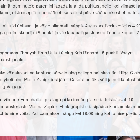
aimänguminuteid paremini jagada ja anda puhkust neile, kel viimasel a
odame, et Joosep Toome pääseb ka sellest põlve väänamisest ehmatus
minutid ühtlaselt ja kõige pikemalt mängis Augustas Peciukevicius – 2
 aga parim skoorija 18 punkti ja viie lauapalliga. Joosep Toome kogus 12
tagamees Zhanysh Erns Uulu 16 ning Kris Richard 15 punkti. Vadym
punkti peale.
ks võiduks kolme kaotuse kõrvale ning sellega hoitakse Balti liiga C al
ybeti ning Pieno Zvaigzdesi järel. Caspiyl on üks võit ja neli kaotust n
ng Valgaga.
 viimane Eurochallenge alagrupi kodumäng ja seda teisipäeval, 10.
 on austerlaste Vienna Zepter. Et alagrupist edasipääsu kindlamaks mu
kohtumine võita. Pall pannakse mängu kel 19.00 ning kohtumise piletid 