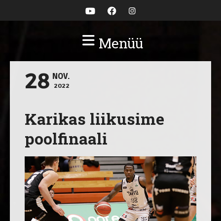
Menüü
28
NOV.
2022
Karikas liikusime
poolfinaali