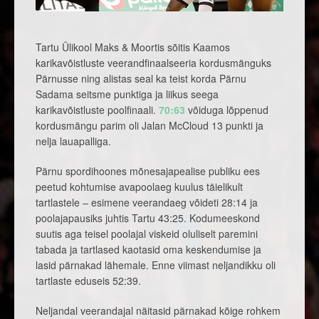
Tartu Ülikool Maks & Moortis sõitis Kaamos
karikavõistluste veerandfinaalseeria kordusmänguks
Pärnusse ning alistas seal ka teist korda Pärnu
Sadama seitsme punktiga ja liikus seega
karikavõistluste poolfinaali.
70:63
võiduga lõppenud
kordusmängu parim oli Jalan McCloud 13 punkti ja
nelja lauapalliga.
Pärnu spordihoones mõnesajapealise publiku ees
peetud kohtumise avapoolaeg kuulus täielikult
tartlastele – esimene veerandaeg võideti 28:14 ja
poolajapausiks juhtis Tartu 43:25. Kodumeeskond
suutis aga teisel poolajal viskeid oluliselt paremini
tabada ja tartlased kaotasid oma keskendumise ja
lasid pärnakad lähemale. Enne viimast neljandikku oli
tartlaste eduseis 52:39.
Neljandal veerandajal näitasid pärnakad kõige rohkem