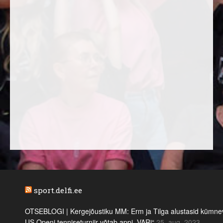
sport.delfi.ee
OTSEBLOGI | Kergejõustiku MM: Erm ja Tilga alustasid kümnevõi
US Openi tenniseturniir võtab appi „VARi“
25. aug. 2023