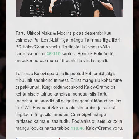
Tartu Ülikool Maks & Moorits pidas detsembrikuu
esimese Paf Eesti-Läti liiga mängu Tallinnas liiga liidri
BC Kalev/Cramo vastu. Tartlastel tuli vastu võtta
suureskooriline
46:110
kaotus. Hendrik Eelmäe tõi
meeskonna parimana 15 punkti ja viis lauapalli.
Tallinnas Kalevi spordihallis peetud kohtumist jälgis
tribüünilt sadakond inimest. Erilist mänguilu kohtumine
ei pakkunud. Kuigi kodumeeskond Kalev/Cramo oli
kohtumisele tulnud kaheksa mehega, siis Tartu
meeskonna kaardid oli selgelt segamini löönud senise
liidri Will Raymani Saksamaale siirdumine ja sellest
tingitud mängupildi muutus. Oma õiget mängu
tartlased käima ei saanudki. Poolajaks oli seis 53:22 ja
mängu lõpuks näitas tabloo
110:46
Kalev/Cramo võitu.