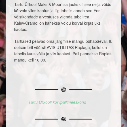
Tartu Ülikool Maks & Mooritsa jaoks oli see nelja võidu
kõrvale viies kaotus ja liig tabelis annab see Eesti
võistkondade arvestuses viienda tabelirea.
Kalev/Cramol on kaheksa võidu kõrval kirjas üks
kaotus.
Tartlased peavad oma järgmise mängu pühapäeval, 6.
detsembril võõrsil AVIS UTILITAS Raplaga, kellel on
tabelis kuus võitu ja viis kaotust. Pall pannakse Raplas
mängu kell 16.00.
Tartu Ülikooli korvpallimeeskond