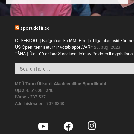
sport.delfi.ee
OTSEBLOGI | Kergejõustiku MM: Erm ja Tilga alustasid kümnevõi
US Openi tenniseturniir võtab appi „VARi“
25. aug. 2023
TÄNA | Üle 100 ekipaaži osalusel toimuv Paide ralli algab linn
MTÜ Tartu Ülikooli Akadeemiline Spordiklubi
Ujula 4, 51008 Tartu
Büroo - 737 5371
Administraator - 737 6280