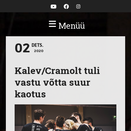
Menüü
02
DETS.
2020
Kalev/Cramolt tuli
vastu võtta suur
kaotus