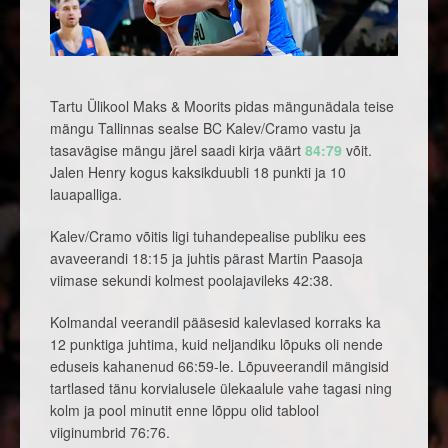
Tartu Ülikool Maks & Moorits pidas mängunädala teise
mängu Tallinnas sealse BC Kalev/Cramo vastu ja
tasavägise mängu järel saadi kirja väärt
84:79
võit.
Jalen Henry kogus kaksikduubli 18 punkti ja 10
lauapalliga.
Kalev/Cramo võitis ligi tuhandepealise publiku ees
avaveerandi 18:15 ja juhtis pärast Martin Paasoja
viimase sekundi kolmest poolajavileks 42:38.
Kolmandal veerandil pääsesid kalevlased korraks ka
12 punktiga juhtima, kuid neljandiku lõpuks oli nende
eduseis kahanenud 66:59-le. Lõpuveerandil mängisid
tartlased tänu korvialusele ülekaalule vahe tagasi ning
kolm ja pool minutit enne lõppu olid tablool
viiginumbrid 76:76.