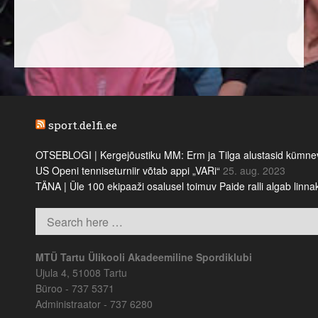
sport.delfi.ee
OTSEBLOGI | Kergejõustiku MM: Erm ja Tilga alustasid kümnevõi
US Openi tenniseturniir võtab appi „VARi“
25. aug. 2023
TÄNA | Üle 100 ekipaaži osalusel toimuv Paide ralli algab linn
MTÜ Tartu Ülikooli Akadeemiline Spordiklubi
Ujula 4, 51008 Tartu
Büroo - 737 5371
Administraator - 737 6280