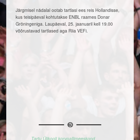
Järgmisel nädalal ootab tartlasi ees reis Hollandisse,
kus teisipäeval kohtutakse ENBL raames Donar
Gröningeniga. Laupäeval, 25. jaanuaril kell 19.00
võõrustavad tartlased aga Riia VEFi.
Tartu Ülikooli korvpallimeeskond