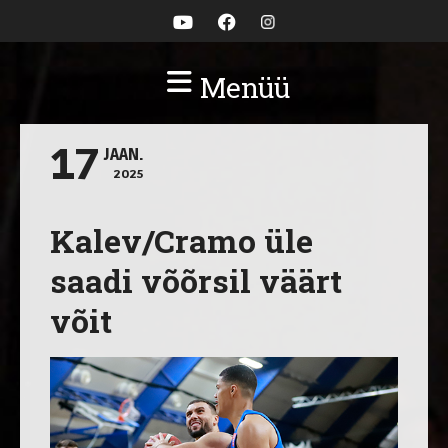
Menüü
17
JAAN.
2025
Kalev/Cramo üle
saadi võõrsil väärt
võit