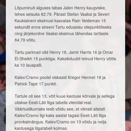
Lõpuminuti alguses tabas Jalen Henry kaugviske,
tehes seisuks 82:79. Pärast Stefan Vaaksi ja Severi
Kaukiaineni eksimusi kasvatas Rain Veideman 15
sekundit enne sireeni Tartu eduseisu viiepunktiliseks
ning järjekordne Vaaksi eksimus tähendas tartlaste
84:79 võitu.
Tartu parimad olid Henry 18, Jamir Harris 16 ja Omar
El-Sheikh 15 punktiga. Kaksikduubli teinud Henry võttis
ka 10 lauapalli.
Kalev/Cramo poolel viskasid Kregor Hermet 19 ja
Patrick Tapé 17 punkti.
Tartule oli see 13. võit kuue kaotuse kõrvale ja sellega
ollakse Eesti-Läti liiga tabelis viiendal real.
Väärtuslikumaks teeb võidu see, et viimati alistati
Kalev/Cramo ligi kaks aastat tagasi Eesti-Läti liiga
pronksimängus. Kalev/Cramo on 13 võidu ja nelja
kaotusega liigatabeli kolmas.