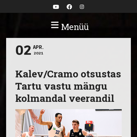
Menüü
02
APR.
2021
Kalev/Cramo otsustas
Tartu vastu mängu
kolmandal veerandil