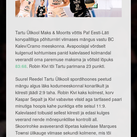
Tartu Ülikool Maks & Moorits võttis Paf Eesti-Läti
korvpalliliiga põhiturniiri viimases mängus vastu BC
Kalev/Cramo meeskonna. Avapoolajal võrdselt
kulgenud kohtumises panid kalevlased kolmandal
veerandil oma paremuse maksma ja võitsid lõpuks
83:68
. Robin Kivi tõi Tartu parimana 23 punkti.
Suurel Reedel Tartu Ülikooli spordihoones peetud
mängu algus läks kodumeeskonnal konarlikult ja
kiiresti jäädi 2:9 taha. Robin Kivi kaks kolmest, korv
Kaspar Sepalt ja Kivi vabavise viisid aga tartlased paari
minutiga hoopis kahe punktiga ette seisul 11:9.
Kalevlased toibusid sellest kiiresti ja edasi kulges
veerand nende mõnepunktilise kontrolli all.
Skoorirohke avaveerandi lõpetas kalevlase Marques
Townsi ülikauge viimase sekundi kolmene, mis tõi