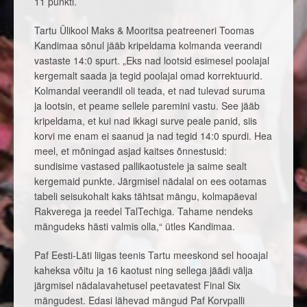
11 punkti.
Tartu Ülikool Maks & Mooritsa peatreeneri Toomas
Kandimaa sõnul jääb kripeldama kolmanda veerandi
vastaste 14:0 spurt. „Eks nad lootsid esimesel poolajal
kergemalt saada ja tegid poolajal omad korrektuurid.
Kolmandal veerandil oli teada, et nad tulevad suruma
ja lootsin, et peame sellele paremini vastu. See jääb
kripeldama, et kui nad ikkagi surve peale panid, siis
korvi me enam ei saanud ja nad tegid 14:0 spurdi. Hea
meel, et mõningad asjad kaitses õnnestusid:
sundisime vastased pallikaotustele ja saime sealt
kergemaid punkte. Järgmisel nädalal on ees ootamas
tabeli seisukohalt kaks tähtsat mängu, kolmapäeval
Rakverega ja reedel TalTechiga. Tahame nendeks
mängudeks hästi valmis olla,“ ütles Kandimaa.
Paf Eesti-Läti liigas teenis Tartu meeskond sel hooajal
kaheksa võitu ja 16 kaotust ning sellega jäädi välja
järgmisel nädalavahetusel peetavatest Final Six
mängudest. Edasi lähevad mängud Paf Korvpalli