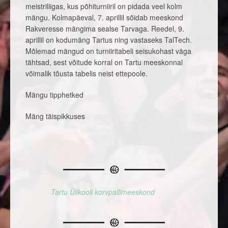
meistriliigas, kus põhiturniiril on pidada veel kolm
mängu. Kolmapäeval, 7. aprillil sõidab meeskond
Rakveresse mängima sealse Tarvaga. Reedel, 9.
aprillil on kodumäng Tartus ning vastaseks TalTech.
Mõlemad mängud on turniiritabeli seisukohast väga
tähtsad, sest võitude korral on Tartu meeskonnal
võimalik tõusta tabelis neist ettepoole.
Mängu tipphetked
Mäng täispikkuses
Tartu Ülikooli korvpallimeeskond