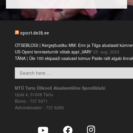
sport.delfi.ee
OTSEBLOGI | Kergejõustiku MM: Erm ja Tilga alustasid kümnevõi
US Openi tenniseturniir võtab appi „VARi“
25. aug. 2023
TÄNA | Üle 100 ekipaaži osalusel toimuv Paide ralli algab linn
MTÜ Tartu Ülikooli Akadeemiline Spordiklubi
Ujula 4, 51008 Tartu
Büroo - 737 5371
Administraator - 737 6280