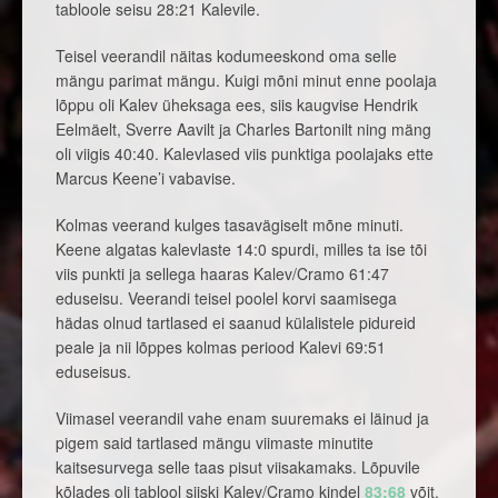
tabloole seisu 28:21 Kalevile.
Teisel veerandil näitas kodumeeskond oma selle
mängu parimat mängu. Kuigi mõni minut enne poolaja
lõppu oli Kalev üheksaga ees, siis kaugvise Hendrik
Eelmäelt, Sverre Aavilt ja Charles Bartonilt ning mäng
oli viigis 40:40. Kalevlased viis punktiga poolajaks ette
Marcus Keene’i vabavise.
Kolmas veerand kulges tasavägiselt mõne minuti.
Keene algatas kalevlaste 14:0 spurdi, milles ta ise tõi
viis punkti ja sellega haaras Kalev/Cramo 61:47
eduseisu. Veerandi teisel poolel korvi saamisega
hädas olnud tartlased ei saanud külalistele pidureid
peale ja nii lõppes kolmas periood Kalevi 69:51
eduseisus.
Viimasel veerandil vahe enam suuremaks ei läinud ja
pigem said tartlased mängu viimaste minutite
kaitsesurvega selle taas pisut viisakamaks. Lõpuvile
kõlades oli tablool siiski Kalev/Cramo kindel
83:68
võit.