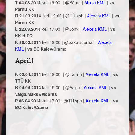
T 04.03.2014
kell 19.00
| @Pärnu |
Alxela KML
|
vs
Pärnu KK
R 21.03.2014
kell 19.00 | @TÜ sph |
Alexela KML
|
vs
Pärnu KK
L 22.03.2014
kell 17.00
| @Jõhvi |
Alexela KML
|
vs
KK HITO
K 26.03.2014
kell 19.00
| @Saku suurhall |
Alexela
KML
|
vs BC Kalev/Cramo
Aprill
K 02.04.2014
kell 19.00
| @Tallinn |
Alexela KML
|
vs
TTÜ KK
R 04.04.2014
kell 19.00 | @Valga |
Aelxela KML
|
vs
Valga/Maks&Moorits
P 06.04.2014
kell 17.00 | @TÜ sph |
Alexela KML
|
vs
BC Kalev/Cramo