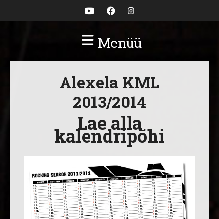
Menüü
Alexela KML
2013/2014
Lae alla
kalendripõhi