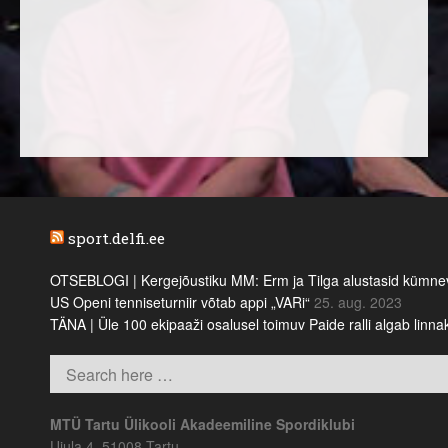
sport.delfi.ee
OTSEBLOGI | Kergejõustiku MM: Erm ja Tilga alustasid kümnevõi
US Openi tenniseturniir võtab appi „VARi“
25. aug. 2023
TÄNA | Üle 100 ekipaaži osalusel toimuv Paide ralli algab linn
MTÜ Tartu Ülikooli Akadeemiline Spordiklubi
Ujula 4, 51008 Tartu