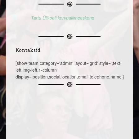
Tartu Ülikooli korvpallimeeskond
Kontaktid
[show-team category='admin' layout='grid' style=',text-
left,img-left,1-column'
display='position,social,location,email,telephone,name']