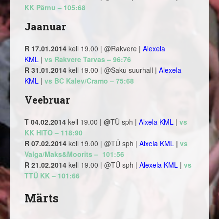
KK Pärnu – 105:68
Jaanuar
R 17.01.2014
kell 19.00 | @Rakvere |
Alexela
KML
|
vs Rakvere Tarvas – 96:76
R 31.01.2014
kell 19.00 | @Saku suurhall |
Alexela
KML
|
vs BC Kalev/Cramo – 75:68
Veebruar
T 04.02.2014
kell 19.00 |
@
TÜ sph |
Alxela KML
|
vs
KK HITO – 118:90
R 07.02.2014
kell 19.00 | @TÜ sph |
Alxela KML
|
vs
Valga/Maks&Moorits – 101:56
R 21.02.2014
kell 19.00 | @TÜ sph |
Alexela KML
|
vs
TTÜ KK – 101:66
Märts