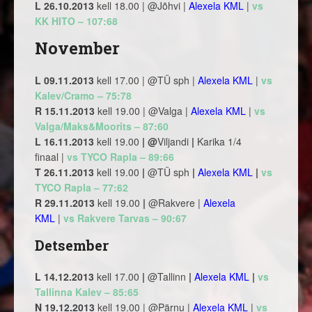
L 26.10.2013
kell 18.00 | @Jõhvi |
Alexela KML
|
vs
KK HITO – 107:68
November
L 09.11.2013
kell 17.00 | @TÜ sph |
Alexela KML
|
vs
Kalev/Cramo – 75:78
R 15.11.2013
kell 19.00 | @Valga |
Alexela KML
|
vs
Valga/Maks&Moorits – 87:60
L 16.11.2013
kell 19.00
|
@
Viljandi
|
Karika 1/4
finaal |
vs TYCO Rapla – 89:66
T 26.11.2013
kell 19.00
|
@TÜ sph
|
Alexela KML
|
vs
TYCO Rapla – 77:62
R 29.11.2013
kell 19.00
|
@Rakvere |
Alexela
KML
|
vs Rakvere Tarvas – 90:67
Detsember
L 14.12.2013
kell 17.00
|
@Tallinn
|
Alexela KML
|
vs
Tallinna Kalev – 85:65
N 19.12.2013
kell 19.00 | @Pärnu |
Alexela KML
|
vs