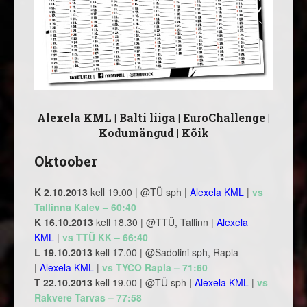
Alexela KML
|
Balti liiga
|
EuroChallenge
|
Kodumängud
|
Kõik
Oktoober
K 2.10.2013
kell 19.00 | @TÜ sph |
Alexela KML
|
vs
Tallinna Kalev – 60:40
K 16.10.2013
kell 18.30 | @TTÜ, Tallinn |
Alexela
KML
|
vs TTÜ KK – 66:40
L 19.10.2013
kell 17.00 | @Sadolini sph, Rapla
|
Alexela KML
|
vs TYCO Rapla – 71:60
T 22.10.2013
kell 19.00 | @TÜ sph |
Alexela KML
|
vs
Rakvere Tarvas – 77:58